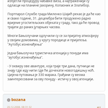
избјегли процедуру набавке виза, а најтраженији су
одласци на планине Јахорину, Копаоник и Златибор.
Портпарол Службе града Миленко Шајић рекао је да ће као
и сваке године, 31. децембра бити продужено радно
вријеме угоститељских објеката у граду, тако да ће провод
трајати до раних јутарњих часова.
Многи Бањолучани одлучили су се за пријатну атмосферу
у својим домовима, у кругу породице и пријатеља.
"Aутобус изненађења"
Једна бањолучка туристичка агенција у понуди има
"аутобус изненађења".
- У оквиру ове авантуре, која траје три дана, путници не
знају гдје иду нити гдје ће дочекати новогодишњу ноћ.
Цијена путовања је 330 марака. Грађани су веома
заинтересовани за ову понуду - истичу у овој агенцији.
bozana
20-12-2008, 08:31:32
#1