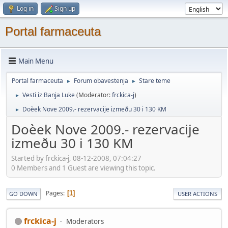
Log in
Sign up
Portal farmaceuta
Main Menu
Portal farmaceuta
Forum obavestenja
Stare teme
►
►
Vesti iz Banja Luke
(Moderator:
frckica-j
)
►
Doèek Nove 2009.- rezervacije izmeðu 30 i 130 KM
►
Doèek Nove 2009.- rezervacije
izmeðu 30 i 130 KM
Started by frckica-j, 08-12-2008, 07:04:27
0 Members and 1 Guest are viewing this topic.
Pages
1
GO DOWN
USER ACTIONS
frckica-j
Moderators