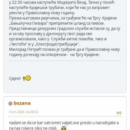
у 22:30 часова наступиће Модерато бенд. Тачно у поноћ
наступиће Крајишки трубачи, који ће нас уз ватромет
увести у Православну нову годину.
Према његовим ријечима, за грађане ће на Тргу Крајине
„Бањалучка Пивара" припремити штанд са пивом.
Представници дежурних градских служби истакли су, да су
и за ову прославу у дјелокругу свог рада све
организовали, како у Служби хитне помоћи, тако и
„Чистоћа" и у „Електродистрибуцији".
Милорад Петрић позвао је грађане да и Православну нову
годину дочекају на отвореном - на Тргу Крајине.
Сјајно!
bozana
13-01-2009, 04:08:02
#6
nadam se da ce bar vatromet valjati.sve preslo u narodnjake a
na nas rokere niko ne misli.