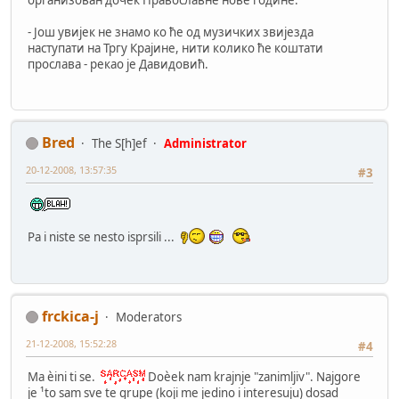
организован дочек Православне нове године.
- Још увијек не знамо ко ће од музичких звијезда
наступати на Тргу Крајине, нити колико ће коштати
прослава - рекао је Давидовић.
Bred
The S[h]ef
Administrator
20-12-2008, 13:57:35
#3
Pa i niste se nesto isprsili ...
frckica-j
Moderators
21-12-2008, 15:52:28
#4
Ma èini ti se.
Doèek nam krajnje "zanimljiv". Najgore
je ¹to sam sve te grupe (koji me jedino i interesuju) dosad