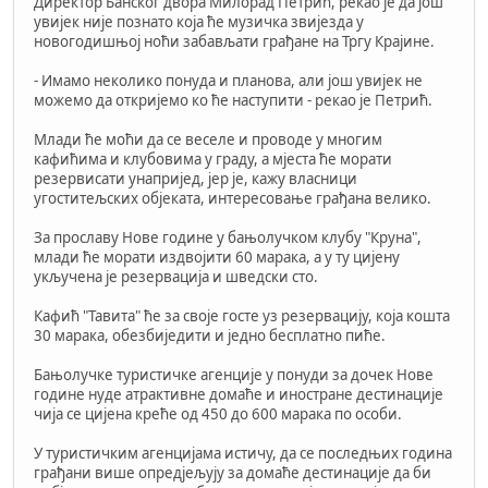
Директор Банског двора Милорад Петрић, рекао је да још
увијек није познато која ће музичка звијезда у
новогодишњој ноћи забављати грађане на Тргу Крајине.
- Имамо неколико понуда и планова, али још увијек не
можемо да откријемо ко ће наступити - рекао је Петрић.
Млади ће моћи да се веселе и проводе у многим
кафићима и клубовима у граду, а мјеста ће морати
резервисати унапријед, јер је, кажу власници
угоститељских објеката, интересовање грађана велико.
За прославу Нове године у бањолучком клубу "Круна",
млади ће морати издвојити 60 марака, а у ту цијену
укључена је резервација и шведски сто.
Кафић "Тавита" ће за своје госте уз резервацију, која кошта
30 марака, обезбиједити и једно бесплатно пиће.
Бањолучке туристичке агенције у понуди за дочек Нове
године нуде атрактивне домаће и иностране дестинације
чија се цијена креће од 450 до 600 марака по особи.
У туристичким агенцијама истичу, да се последњих година
грађани више опредјељују за домаће дестинације да би