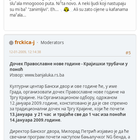
slu¹ala mnogoooo puta. Ni¹ta novo. A neki ljudi koji nastupaju
su mi ba¹ "zanimljivi". Eh...
Ali su zato cijene u kafanama
ma¹ala...
frckica-j
Moderators
12-01-2009, 12:14:38
#5
Дочек Православне нове године - Крајишки трубачи у
поноћ
Извор: www.banjaluka.rs.ba
Културни центар Бански двор и ове године ће, у име
Града, организовати дочек Православне нове године на
Тргу Крајине. На Организационом одбору, одржаном
12.јануара 2009.године, констатовано је да је све спремно
за традиционални дочек на Тргу Крајине, који ће почети
13.јануара у 21 час и трајаће све до 1 час иза поноћи
14.јануара 2009.године
.
Директор Банског двора, Милорад Петрић изјавио је да ће
свечани програм почети наступом бањалучког NG бенда, а