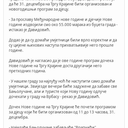
да ће 31. децембра на Тргу Крајине бити организован и
новогодишњи програм за дјецу.
- За прославу Међународне нове године и дјечије Нове
године издвојили смо око 55.000 марака из буџета града -
истакао је Давидовић.
Додао је да су домаћи умјетници били врло коректни и да
су цијене њихових наступа прихватљивије него прошле
године.
Давидовић је нагласио да је ове године програм дочека
Нове године на Тргу Крајине доста другачији него
претходних година.
- У нашем граду за најлуђу ноћ ће наступити само домаћи
умјетници. Звијезде вечери биће задужене да забаве све
Бањолучане, али и туристе који Нову годину одлуче
дочекати у граду на Врбасу - рекао је Давидовић.
Дочек Нове године на Тргу Крајине ће почети програмом
за дјецу који ће бити организован од 11 до 13 часова, 31.
децембра.
- Најмлађе Бањолучане забављаће "Врапчићи",