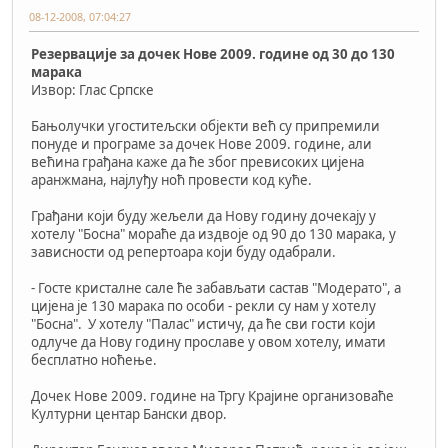
08-12-2008, 07:04:27
Резервације за дочек Нове 2009. године од 30 до 130
марака
Извор: Глас Српске
Бањолучки угоститељски објекти већ су припремили
понуде и програме за дочек Нове 2009. године, али
већина грађана каже да ће због превисоких цијена
аранжмана, најлуђу ноћ провести код куће.
Грађани који буду жељели да Нову годину дочекају у
хотелу "Босна" мораће да издвоје од 90 до 130 марака, у
зависности од репертоара који буду одабрали.
- Госте кристалне сале ће забављати састав "Модерато", а
цијена је 130 марака по особи - рекли су нам у хотелу
"Босна". У хотелу "Палас" истичу, да ће сви гости који
одлуче да Нову годину прославе у овом хотелу, имати
бесплатно ноћење.
Дочек Нове 2009. године на Тргу Крајине организоваће
Културни центар Бански двор.