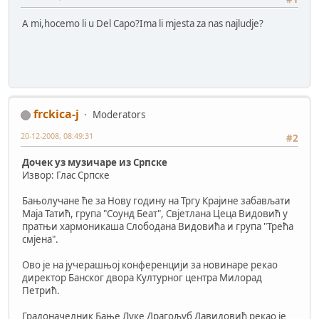
A mi,hocemo li u Del Capo?Ima li mjesta za nas najludje?
frckica-j
Moderators
20-12-2008, 08:49:31
#2
Дочек уз музичаре из Српске
Извор: Глас Српске
Бањолучане ће за Нову годину на Тргу Крајине забављати
Маја Татић, група "Соунд Беат", Свјетлана Цеца Видовић у
пратњи хармоникаша Слободана Видовића и група "Трећа
смјена".
Ово је на јучерашњој конференцији за новинаре рекао
директор Банског двора Културног центра Милорад
Петрић.
Градоначелник Бање Луке Драгољуб Давидовић рекао је