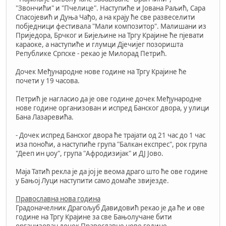
"Звончићи" и "Пчелице". Наступиће и Јована Раљић, Сара
Спасојевић и Дуња Чађо, а на крају ће све развеселити
побједници фестивала "Мали композитор". Малишани из
Приједора, Брчког и Бијељине на Тргу Крајине ће пјевати
караоке, а наступиће и глумци Дјечијег позоришта
Републике Српске - рекао је Милорад Петрић.
Дочек Међународне нове године на Тргу Крајине ће
почети у 19 часова.
Петрић је нагласио да је ове године дочек Међународне
нове године организован и испред Банског двора, у улици
Бана Лазаревића.
- Дочек испред Банског двора ће трајати од 21 час до 1 час
иза поноћи, а наступиће група "Балкан експрес", рок група
"Дееп ин џоу", група "Aфродизијак" и ДЈ Јово.
Маја Татић рекла је да јој је веома драго што ће ове године
у Бањој Луци наступити само домаће звијезде.
Православна нова година
Градоначелник Драгољуб Давидовић рекао је да ће и ове
године на Тргу Крајине за све Бањолучане бити