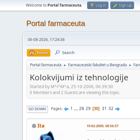
Welcome to
Portal farmaceuta
.
Log in
Sign up
Portal farmaceuta
06-08-2026, 17:24:36
Home
Search
Portal farmaceuta
Farmaceutski fakultet u Beogradu
Far
►
►
Kolokvijumi iz tehnologije
Started by M^i^M^a, 25-10-2006, 06:39:30
0 Members and 2 Guests are viewing this topic.
1
...
28
29
31
32
Pages
30
GO DOWN
Ita
19-02-2009, 08:56:57