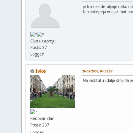
je li moze detaljnije neko 
farmakopeja ima primat nad 
Clan u razvoju
Posts: 37
Logged
Ivke
26-02-2009, 04:33:57
Na institutu i dalje stoji da
Redovan clan
Posts: 237
Logged