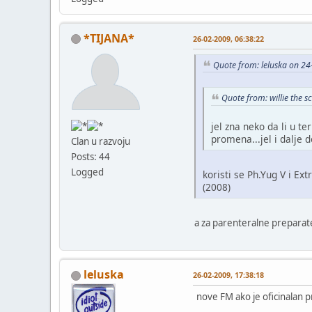
*TIJANA*
26-02-2009, 06:38:22
Quote from: leluska on 24
Quote from: willie the 
jel zna neko da li u t
promena...jel i dalje 
Clan u razvoju
Posts: 44
Logged
koristi se Ph.Yug V i Ex
(2008)
a za parenteralne preparat
leluska
26-02-2009, 17:38:18
nove FM ako je oficinalan p