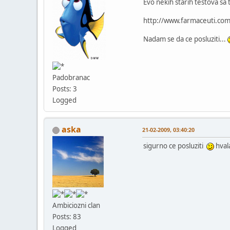
Evo nekih starih testova sa
http://www.farmaceuti.com
Nadam se da ce posluziti...
Padobranac
Posts: 3
Logged
aska
21-02-2009, 03:40:20
sigurno ce posluziti
hvala
Ambiciozni clan
Posts: 83
Logged