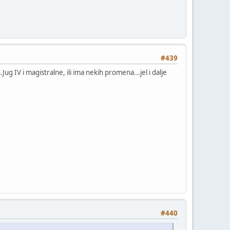
#439
g IV i magistralne, ili ima nekih promena...jel i dalje
#440