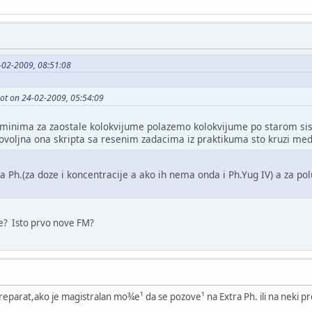
-02-2009, 08:51:08
scot on 24-02-2009, 05:54:09
erminima za zaostale kolokvijume polazemo kolokvijume po starom siste
dovoljna ona skripta sa resenim zadacima iz praktikuma sto kruzi med
tra Ph.(za doze i koncentracije a ako ih nema onda i Ph.Yug IV) a za 
e? Isto prvo nove FM?
reparat,ako je magistralan mo¾e¹ da se pozove¹ na Extra Ph. ili na neki p