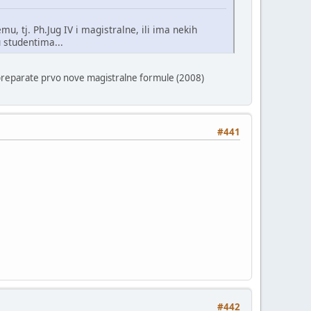
, tj. Ph.Jug IV i magistralne, ili ima nekih
 studentima...
te preparate prvo nove magistralne formule (2008)
#441
#442