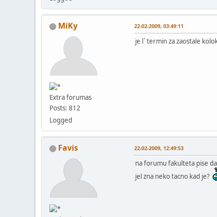
MiKy
22-02-2009, 03:49:11
je l` termin za zaostale kol
Extra forumas
Posts: 812
Logged
Favis
22-02-2009, 12:49:53
na forumu fakulteta pise da
jel zna neko tacno kad je?