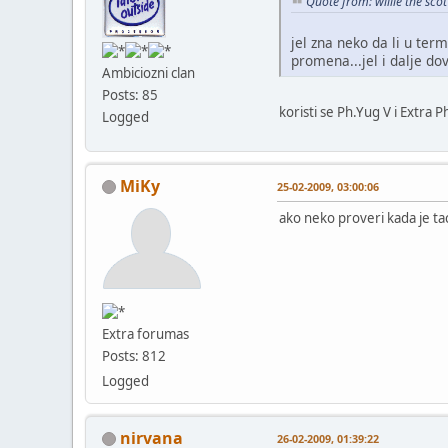
Quote from: willie the sc
jel zna neko da li u ter
promena...jel i dalje d
Ambiciozni clan
Posts: 85
koristi se Ph.Yug V i Extra
Logged
MiKy
25-02-2009, 03:00:06
ako neko proveri kada je ta
Extra forumas
Posts: 812
Logged
nirvana
26-02-2009, 01:39:22