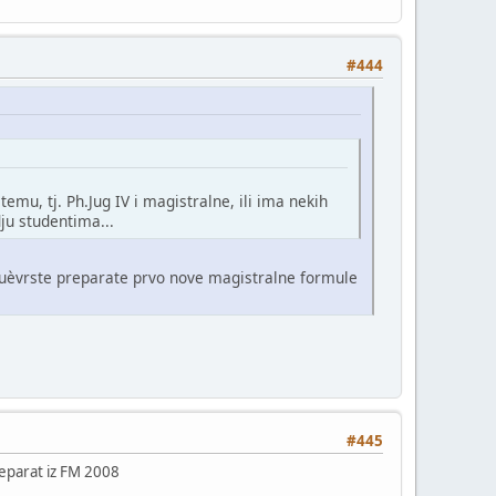
#444
mu, tj. Ph.Jug IV i magistralne, ili ima nekih
ju studentima...
poluèvrste preparate prvo nove magistralne formule
#445
reparat iz FM 2008