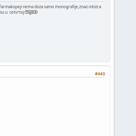
oj farmakopeji nema doza samo monografije,znaci ekstra
 su u cetvrtoj
#443