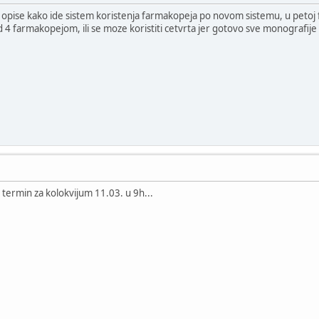
da opise kako ide sistem koristenja farmakopeja po novom sistemu, u pet
4 farmakopejom, ili se moze koristiti cetvrta jer gotovo sve monografije
 je termin za kolokvijum 11.03. u 9h...