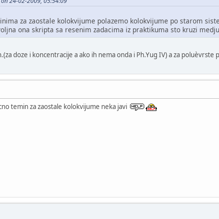
ot on 24-02-2009, 05:54:09
minima za zaostale kolokvijume polazemo kolokvijume po starom sistemu
ovoljna ona skripta sa resenim zadacima iz praktikuma sto kruzi medju
 Ph.(za doze i koncentracije a ako ih nema onda i Ph.Yug IV) a za poluèvrs
cno temin za zaostale kolokvijume neka javi