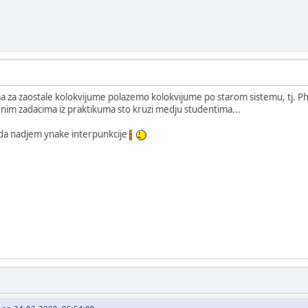
ma za zaostale kolokvijume polazemo kolokvijume po starom sistemu, tj. Ph.Ju
enim zadacima iz praktikuma sto kruzi medju studentima...
da nadjem ynake interpunkcije