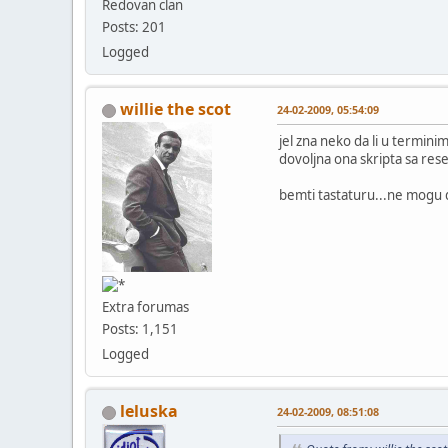
Redovan clan
Posts: 201
Logged
willie the scot
24-02-2009, 05:54:09
jel zna neko da li u termini
dovoljna ona skripta sa res
bemti tastaturu...ne mogu 
Extra forumas
Posts: 1,151
Logged
leluska
24-02-2009, 08:51:08