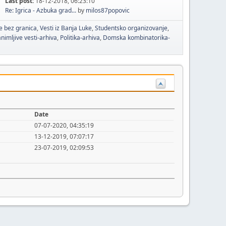
Last post:
18-12-2018, 06:23:10
Re: Igrica - Azbuka grad...
by
milos87popovic
e bez granica
Vesti iz Banja Luke
Studentsko organizovanje
nimljive vesti-arhiva
Politika-arhiva
Domska kombinatorika-
Date
07-07-2020, 04:35:19
13-12-2019, 07:07:17
23-07-2019, 02:09:53