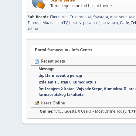
Teme koje su nekad bile aktuelne
Sub-Boards
Ekonomija
Crna hronika
Svastara
Apsolventska e
Tehnika
Muzika, film,TV, tekstovi pesama
Ljubav i sex
Caffe
Zel
arhiva
Portal farmaceuta - Info Center
Recent posts
Message
dipl.farmaceut u penziji
Izdajem 1,5 stan u Kumodrazu 1
Re: Izdajem 2.0 stan, Vojvode Stepe, Kumodraz II, pre
farmaceutskog fakulteta
Users Online
Online:
1,155 Guests, 0 Users - Most Online Today:
1,71