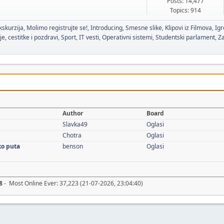
Posts: 14,477
Topics: 914
kskurzija
Molimo registrujte se!
Introducing
Smesne slike
Klipovi iz Filmova
Igr
je, cestitke i pozdravi
Sport
IT vesti
Operativni sistemi
Studentski parlament
Za
Author
Board
Slavka49
Oglasi
Chotra
Oglasi
ko puta
benson
Oglasi
8
- Most Online Ever: 37,223 (21-07-2026, 23:04:40)