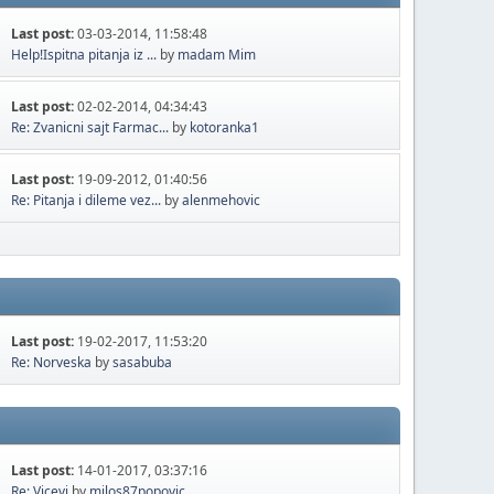
Last post:
03-03-2014, 11:58:48
Help!Ispitna pitanja iz ...
by
madam Mim
Last post:
02-02-2014, 04:34:43
Re: Zvanicni sajt Farmac...
by
kotoranka1
Last post:
19-09-2012, 01:40:56
Re: Pitanja i dileme vez...
by
alenmehovic
Last post:
19-02-2017, 11:53:20
Re: Norveska
by
sasabuba
Last post:
14-01-2017, 03:37:16
Re: Vicevi
by
milos87popovic