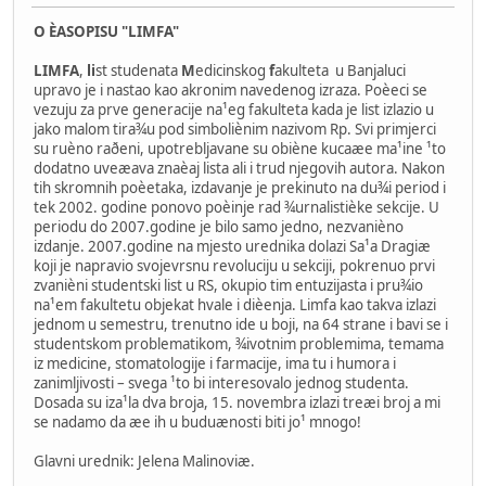
O ÈASOPISU "LIMFA"
LIMFA
,
li
st studenata
M
edicinskog
f
akulteta u Banjaluci
upravo je i nastao kao akronim navedenog izraza. Poèeci se
vezuju za prve generacije na¹eg fakulteta kada je list izlazio u
jako malom tira¾u pod simboliènim nazivom Rp. Svi primjerci
su ruèno raðeni, upotrebljavane su obiène kucaæe ma¹ine ¹to
dodatno uveæava znaèaj lista ali i trud njegovih autora. Nakon
tih skromnih poèetaka, izdavanje je prekinuto na du¾i period i
tek 2002. godine ponovo poèinje rad ¾urnalistièke sekcije. U
periodu do 2007.godine je bilo samo jedno, nezvanièno
izdanje. 2007.godine na mjesto urednika dolazi Sa¹a Dragiæ
koji je napravio svojevrsnu revoluciju u sekciji, pokrenuo prvi
zvanièni studentski list u RS, okupio tim entuzijasta i pru¾io
na¹em fakultetu objekat hvale i dièenja. Limfa kao takva izlazi
jednom u semestru, trenutno ide u boji, na 64 strane i bavi se i
studentskom problematikom, ¾ivotnim problemima, temama
iz medicine, stomatologije i farmacije, ima tu i humora i
zanimljivosti – svega ¹to bi interesovalo jednog studenta.
Dosada su iza¹la dva broja, 15. novembra izlazi treæi broj a mi
se nadamo da æe ih u buduænosti biti jo¹ mnogo!
Glavni urednik: Jelena Malinoviæ.