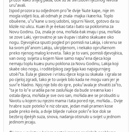
prozor kako snijeg pada, dok su se sivi zidovi njezinog ¾ivota
uru¹avali.
Ispod prozora su odjednom pro¹le dvije ¾ute kape, nije im
mogla vidjeti lica, ali odmah je znala- majka i kæerka. Toplo
obuèene, u¹u¹kane u svoj udobni, sigurni ¾ivot, gotovo da su
klizile niz ulicu. Kuæi ih je èekao tata i bato sa poklonima za
Novu Godinu. Da, znala je ona, mo¾da èak imaju i psa, mo¾da
se zove Laki, vjerovatno je sav èupav i stalno skakuæe oko
nogu. Djevojèica spusti pogled pri pomisli na Lakija, i okrenu se
ka svom pli¹anom Lakiju, ukrpljenom, i nekako opru¾enom
preko njenog malog kreveta. Tako je to vani, pomisli djevojèica,
van ovog svijeta u kojem ¾ive samo napu¹ena djeca koja
nemaju toplu kuæu punu poklona za Novu Godinu, Lakija koji
skaèe oko nogu, i roditeljskog zagrljaja kao najsigurnijeg
utoèi¹ta. Èula je glasove i vrisku djece koja su skakala i igrala se
po cijeloj zgradi, tako je to uvijek bilo kada ne mogu vani jer je
suvi¹e hladno. Njoj nije bilo do igre, poku¹avala je shvatiti za¹to,
¹ta je to lo¹e uradila pa ne zaslu¾uje da bude sreæna kao i
ostala djeca, mo¾da je sve ovo san, mo¾da æe se probuditi u
¾ivotu u kojem su njezini mama i tata pored nje, mo¾da… Dvije
hrabre suze poteko¹e niz obraze, jedan mali pramen kose
pade preko èela, a dvije blijede ruèice pokri¹e lice dok se
bezbroj djeèjih suza, snova, nadanja otisnulo u svijet u jednom
jedinom jecaju.