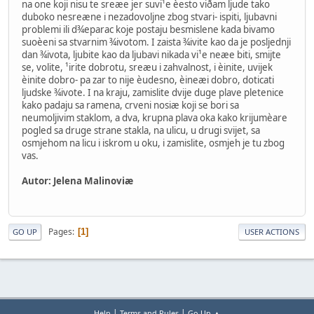
na one koji nisu te sreæe jer suvi¹e èesto viðam ljude tako
duboko nesreæne i nezadovoljne zbog stvari- ispiti, ljubavni
problemi ili d¾eparac koje postaju besmislene kada bivamo
suoèeni sa stvarnim ¾ivotom. I zaista ¾ivite kao da je posljednji
dan ¾ivota, ljubite kao da ljubavi nikada vi¹e neæe biti, smijte
se, volite, ¹irite dobrotu, sreæu i zahvalnost, i èinite, uvijek
èinite dobro- pa zar to nije èudesno, èineæi dobro, doticati
ljudske ¾ivote. I na kraju, zamislite dvije duge plave pletenice
kako padaju sa ramena, crveni nosiæ koji se bori sa
neumoljivim staklom, a dva, krupna plava oka kako krijumèare
pogled sa druge strane stakla, na ulicu, u drugi svijet, sa
osmjehom na licu i iskrom u oku, i zamislite, osmjeh je tu zbog
vas.
Autor: Jelena Malinoviæ
Pages
1
GO UP
USER ACTIONS
|
|
Help
Terms and Rules
Go Up ▲