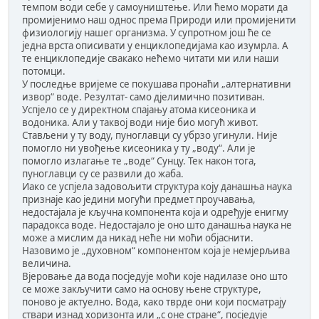
темпом води себе у самоуништење. Или ћемо морати да
промијенимо наш однос према Природи или промијенити
физиологију нашег организма. У супротном још ће се
једна врста описивати у енциклопедијама као изумрла. А
те енциклопедије свакако нећемо читати ми или наши
потомци.
У последње вријеме се покушава пронаћи „алтернативни
извор“ воде. Резултат- само дјелимично позитиван.
Успјело се у директном спајању атома кисеоника и
водоника. Али у таквој води није био могућ живот.
Стављени у ту воду, пуноглавци су убрзо угинули. Није
помогло ни увођење кисеоника у ту „воду“. Али је
помогло излагање те „воде“ Сунцу. Тек након тога,
пуноглавци су се развили до жаба.
Иако се успјела задовољити структура коју данашња наука
признаје као једини могући предмет проучавања,
недостајала је кључна компонента која и одређује енигму
парадокса воде. Недостајало је оно што данашња наука не
може а мислим да никад неће ни моћи објаснити.
Назовимо је „духовном“ компонентом која је немјерљива
величина.
Вјеровање да вода посједује моћи које надилазе оно што
се може закључити само на основу њене структуре,
поново је актуелно. Вода, како тврде они који посматрају
ствари изнад хоризонта или „с оне стране“, посједује