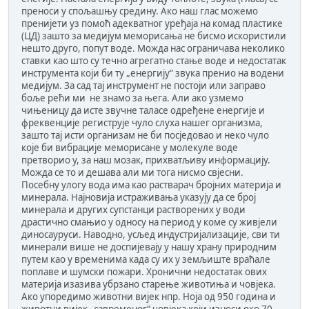
преноси у спољашњу средину. Ако наш глас можемо
пренијети уз помоћ адекватног уређаја на комад пластике
(ЦД) зашто за медијум меморисања не бисмо искористили
нешто друго, попут воде. Можда нас ограничава неколико
ставки као што су течно агрегатно стање воде и недостатак
инструмента који би ту „енергију“ звука пренио на водени
медијум. За сад тај инструмент не постоји или заправо
боље рећи ми не знамо за њега. Али ако узмемо
чињеницу да исте звучне таласе одређене енергије и
фреквенције региструје чуло слуха нашег организма,
зашто тај исти организам не би посједовао и неко чуло
које би вибрације меморисане у молекуле воде
претворио у, за наш мозак, прихватљиву информацију.
Можда се то и дешава али ми тога нисмо свјесни.
Посебну улогу вода има као растварач бројних материја и
минерала. Најновија истраживања указују да се број
минерала и других супстанци растворених у води
драстично смањио у односу на период у коме су живјели
диносауруси. Наводно, усљед индустријализације, сви ти
минерали више не доспијевају у нашу храну природним
путем као у временима када су их у земљиште враћале
поплаве и шумски пожари. Хронични недостатак ових
материја изазива убрзано старење животиња и човјека.
Ако упоредимо животни вијек нпр. Ноја од 950 година и