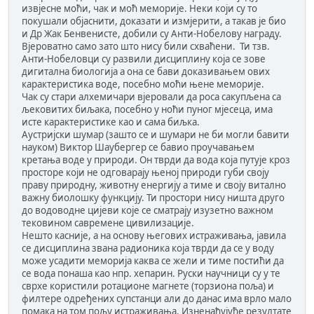
извјесне моћи, чак и моћ меморије. Неки који су то
покушали објаснити, доказати и измјерити, а такав је био
и Др Жак Бенвенисте, добили су Анти-Нобелову награду.
Вјероватно само зато што нису били схваћени. Ти тзв.
Анти-Нобеловци су развили дисциплину која се зове
дигитална биологија а она се бави доказивањем ових
карактеристика воде, посебно моћи њене меморије.
Чак су стари алхемичари вјеровали да роса сакупљена са
љековитих биљака, посебно у ноћи пуног мјесеца, има
исте карактеристике као и сама биљка.
Аустријски шумар (зашто се и шумари не би могли бавити
науком) Виктор Шаубергер се бавио проучавањем
кретања воде у природи. Он тврди да вода која путује кроз
просторе који не одговарају њеној природи губи своју
праву природну, животну енергију а тиме и своју витално
важну биолошку функцију. Ти простори нису ништа друго
до водоводне цијеви које се сматрају изузетно важном
тековином савремене цивилизације.
Нешто касније, а на основу његових истраживања, јавила
се дисциплина звана радионика која тврди да се у воду
може усадити меморија каква се жели и тиме постићи да
се вода понаша као нпр. хепарин. Руски научници су у те
сврхе користили ротационе магнете (торзиона поља) и
филтере одређених супстанци али до данас има врло мало
помака на том пољу истраживања. Изненађујуће резултате