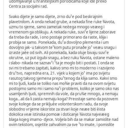
udomljavanje u hraniteljskim porodicama koje ide preko
Centra za socijalni rad.
Svako dijete je samo dijete, zrno du¹e pod beskrajnim
plavetnilom. A onda nekad grube, a nekada fine ruke ¾ivota,
uzmu to sjeme, samo zametak neèega mnogo veæeg i
vremenom ga oblikuju. A nekada ruke, suvi¹e lijene zaborave
da treba da rade, i ono postaje primorano da raste, klija i
probija se samo. Ponekada, du¹a dovoljno plemenita i um
dovoljno jak- u takvom te¹kom putu pronaðe jo¹ veæu snagu i
izraste jaèe od svih. Ali ponekada, kada oluje bivaju suvi¹e
okrutne, uz put izgubi snagu, a bez ruku ¾ivota, ostane maleno
i slabo- nikada ne saznav¹i ¹ta je moglo biti i postati. I onda se
svi mi trebamo zapitati, kakvo smo mi to moderno i razvijeno
dru¹tvo, napredna era, 21. vijek u kojem jo¹ ima po svijetu
rasutog takvog sjemena prepu¹tenog da klija samo. Kakvi smo
mi to ljudi, kada se toliko nas mo¾e praviti da na ovom svijetu
postojimo samo mi i samo na¹i problemi, koliko je samo oko nas
usamljenih ljudi, spremnih da vole, da pru¾e mnogo, a nemaju
koga…ali da li zaista nemaju koga? Preostaje samo da pozovem
svoje kolege da se prikljuèe volonterskom radu, da svoje
slobodno vrijeme iskoriste za stvari koje neæe biti èista
dokolica veæ istinska pomoæ i doticanje ¾ivota najveæeg
blaga kojeg imamo- djece. Voljela bih da se makar zamislite nad
ovim tekstom, osjetite zahvalnim za sve ¹to imate, i pomislite