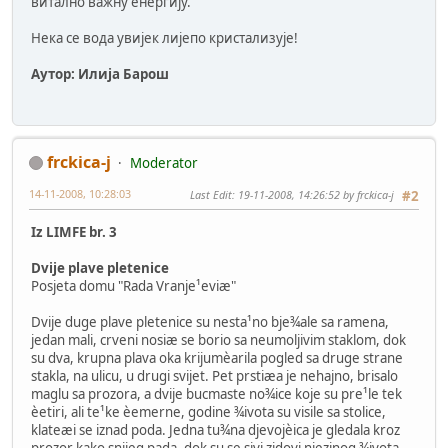
витално важну енергију.
Нека се вода увијек лијепо кристализује!
Аутор: Илија Барош
frckica-j
Moderator
14-11-2008, 10:28:03
Last Edit
: 19-11-2008, 14:26:52 by frckica-j
#2
Iz LIMFE br. 3
Dvije plave pletenice
Posjeta domu "Rada Vranje¹eviæ"
Dvije duge plave pletenice su nesta¹no bje¾ale sa ramena,
jedan mali, crveni nosiæ se borio sa neumoljivim staklom, dok
su dva, krupna plava oka krijumèarila pogled sa druge strane
stakla, na ulicu, u drugi svijet. Pet prstiæa je nehajno, brisalo
maglu sa prozora, a dvije bucmaste no¾ice koje su pre¹le tek
èetiri, ali te¹ke èemerne, godine ¾ivota su visile sa stolice,
klateæi se iznad poda. Jedna tu¾na djevojèica je gledala kroz