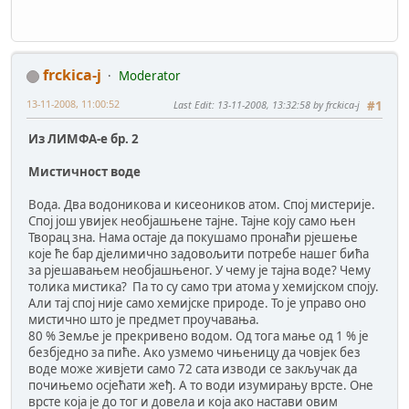
frckica-j
Moderator
13-11-2008, 11:00:52
Last Edit
: 13-11-2008, 13:32:58 by frckica-j
#1
Из ЛИМФА-е бр. 2
Мистичност воде
Вода. Два водоникова и кисеоников атом. Спој мистерије.
Спој још увијек необјашњене тајне. Тајне коју само њен
Творац зна. Нама остаје да покушамо пронаћи рјешење
које ће бар дјелимично задовољити потребе нашег бића
за рјешавањем необјашњеног. У чему је тајна воде? Чему
толика мистика? Па то су само три атома у хемијском споју.
Али тај спој није само хемијске природе. То је управо оно
мистично што је предмет проучавања.
80 % Земље је прекривено водом. Од тога мање од 1 % је
безбједно за пиће. Ако узмемо чињеницу да човјек без
воде може живјети само 72 сата изводи се закључак да
почињемо осјећати жеђ. А то води изумирању врсте. Оне
врсте која је до тог и довела и која ако настави овим