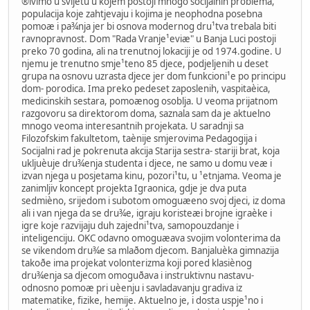
®ivimo u svijetu u kojem postoji mnogo socijalnih problema,
populacija koje zahtjevaju i kojima je neophodna posebna
pomoæ i pa¾nja jer bi osnova modernog dru¹tva trebala biti
ravnopravnost. Dom "Rada Vranje¹eviæ" u Banja Luci postoji
preko 70 godina, ali na trenutnoj lokaciji je od 1974.godine. U
njemu je trenutno smje¹teno 85 djece, podjeljenih u deset
grupa na osnovu uzrasta djece jer dom funkcioni¹e po principu
dom- porodica. Ima preko pedeset zaposlenih, vaspitaèica,
medicinskih sestara, pomoænog osoblja. U veoma prijatnom
razgovoru sa direktorom doma, saznala sam da je aktuelno
mnogo veoma interesantnih projekata. U saradnji sa
Filozofskim fakultetom, taènije smjerovima Pedagogija i
Socijalni rad je pokrenuta akcija Starija sestra- stariji brat, koja
ukljuèuje dru¾enja studenta i djece, ne samo u domu veæ i
izvan njega u posjetama kinu, pozori¹tu, u ¹etnjama. Veoma je
zanimljiv koncept projekta Igraonica, gdje je dva puta
sedmièno, srijedom i subotom omoguæeno svoj djeci, iz doma
ali i van njega da se dru¾e, igraju koristeæi brojne igraèke i
igre koje razvijaju duh zajedni¹tva, samopouzdanje i
inteligenciju. OKC odavno omoguæava svojim volonterima da
se vikendom dru¾e sa mlaðom djecom. Banjaluèka gimnazija
takoðe ima projekat volonterizma koji pored klasiènog
dru¾enja sa djecom omoguðava i instruktivnu nastavu-
odnosno pomoæ pri uèenju i savladavanju gradiva iz
matematike, fizike, hemije. Aktuelno je, i dosta uspje¹no i