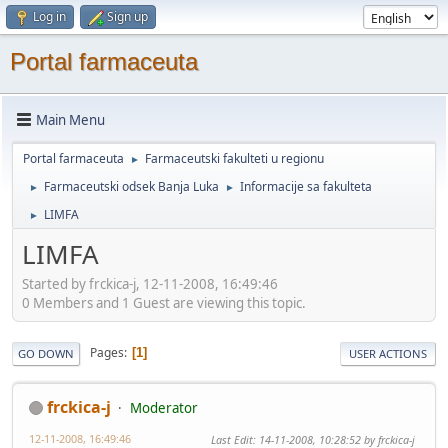
Log in
Sign up
Portal farmaceuta
Main Menu
Portal farmaceuta
Farmaceutski fakulteti u regionu
►
Farmaceutski odsek Banja Luka
Informacije sa fakulteta
►
►
LIMFA
►
LIMFA
Started by frckica-j, 12-11-2008, 16:49:46
0 Members and 1 Guest are viewing this topic.
Pages
1
GO DOWN
USER ACTIONS
frckica-j
Moderator
12-11-2008, 16:49:46
Last Edit
: 14-11-2008, 10:28:52 by frckica-j