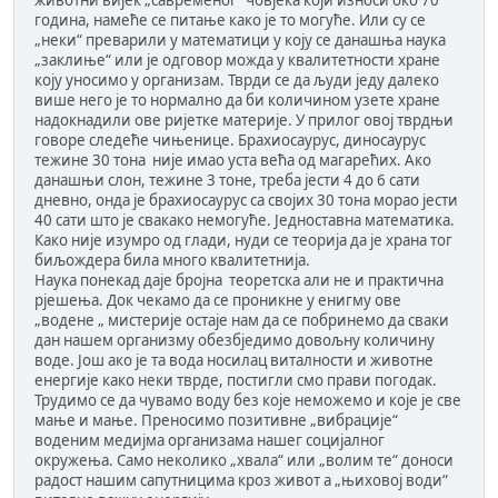
животни вијек „савременог“ човјека који износи око 70
година, намеће се питање како је то могуће. Или су се
„неки“ преварили у математици у коју се данашња наука
„заклиње“ или је одговор можда у квалитетности хране
коју уносимо у организам. Тврди се да људи једу далеко
више него је то нормално да би количином узете хране
надокнадили ове ријетке материје. У прилог овој тврдњи
говоре следеће чињенице. Брахиосаурус, диносаурус
тежине 30 тона није имао уста већа од магарећих. Ако
данашњи слон, тежине 3 тоне, треба јести 4 до 6 сати
дневно, онда је брахиосаурус са својих 30 тона морао јести
40 сати што је свакако немогуће. Једноставна математика.
Како није изумро од глади, нуди се теорија да је храна тог
биљождера била много квалитетнија.
Наука понекад даје бројна теоретска али не и практична
рјешења. Док чекамо да се проникне у енигму ове
„водене „ мистерије остаје нам да се побринемо да сваки
дан нашем организму обезбједимо довољну количину
воде. Још ако је та вода носилац виталности и животне
енергије како неки тврде, постигли смо прави погодак.
Трудимо се да чувамо воду без које неможемо и које је све
мање и мање. Преносимо позитивне „вибрације“
воденим медијма организама нашег социјалног
окружења. Само неколико „хвала“ или „волим те“ доноси
радост нашим сапутницима кроз живот а „њиховој води“