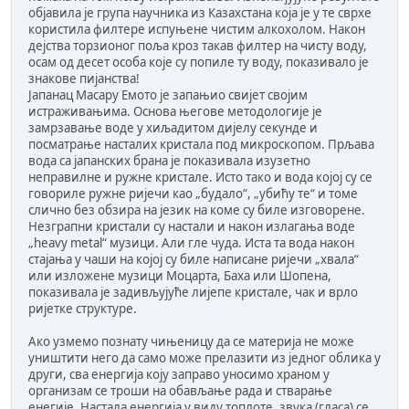
објавила је група научника из Казахстана која је у те сврхе
користила филтере испуњене чистим алкохолом. Након
дејства торзионог поља кроз такав филтер на чисту воду,
осам од десет особа које су попиле ту воду, показивало је
знакове пијанства!
Јапанац Масару Емото је запањио свијет својим
истраживањима. Основа његове методологије је
замрзавање воде у хиљадитом дијелу секунде и
посматрање насталих кристала под микроскопом. Прљава
вода са јапанских брана је показивала изузетно
неправилне и ружне кристале. Исто тако и вода којој су се
говориле ружне ријечи као „будало“, „убићу те“ и томе
слично без обзира на језик на коме су биле изговорене.
Незграпни кристали су настали и након излагања воде
„heavy metal“ музици. Али гле чуда. Иста та вода након
стајања у чаши на којој су биле написане ријечи „хвала“
или изложене музици Моцарта, Баха или Шопена,
показивала је задивљујуће лијепе кристале, чак и врло
ријетке структуре.
Ако узмемо познату чињеницу да се материја не може
уништити него да само може прелазити из једног облика у
други, сва енергија коју заправо уносимо храном у
организам се троши на обављање рада и стварање
енегије. Настала енергија у виду топлоте, звука (гласа) се