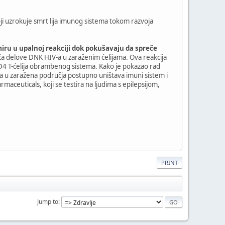
ji uzrokuje smrt lija imunog sistema tokom razvoja
iru u upalnoj reakciji dok pokušavaju da spreče
ća delove DNK HIV-a u zaraženim ćelijama. Ova reakcija
 CD4 T-ćelija obrambenog sistema. Kako je pokazao rad
ija u zaražena područja postupno uništava imuni sistem i
aceuticals, koji se testira na ljudima s epilepsijom,
PRINT
Jump to