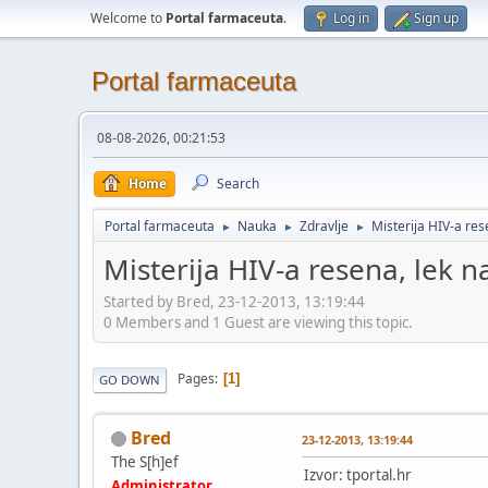
Welcome to
Portal farmaceuta
.
Log in
Sign up
Portal farmaceuta
08-08-2026, 00:21:53
Home
Search
Portal farmaceuta
Nauka
Zdravlje
Misterija HIV-a res
►
►
►
Misterija HIV-a resena, lek n
Started by Bred, 23-12-2013, 13:19:44
0 Members and 1 Guest are viewing this topic.
Pages
1
GO DOWN
Bred
23-12-2013, 13:19:44
The S[h]ef
Izvor: tportal.hr
Administrator