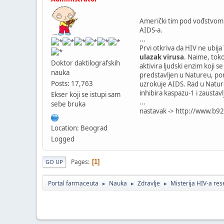
Američki tim pod vođstvom n
AIDS-a.
...
Prvi otkriva da HIV ne ubij
ulazak virusa
. Naime, tok
Doktor daktilografskih
aktivira ljudski enzim koji
nauka
predstavljen u Natureu, pona
Posts: 17,763
uzrokuje AIDS. Rad u Nature
inhibira kaspazu-1 i zaustavl
Ekser koji se istupi sam
...
sebe bruka
nastavak -> http://www.b
Location: Beograd
Logged
Pages
1
GO UP
Portal farmaceuta
Nauka
Zdravlje
Misterija HIV-a res
►
►
►