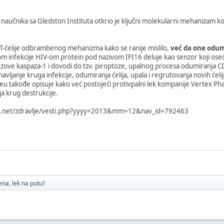
aučnika sa Gledston Instituta otkrio je ključni molekularni mehanizam ko
a T-ćelije odbrambenog mehanizma kako se ranije mislilo,
već da one odum
om infekcije HIV-om protein pod nazivom IFI16 deluje kao senzor koji ose
 se zove kaspaza-1 i dovodi do tzv. piroptoze, upalnog procesa odumiranja
vljanje kruga infekcije, odumiranja ćelija, upala i regrutovanja novih ćel
u takođe opisuje kako već postojeći protivpalni lek kompanije Vertex Pharm
ja krug destrukcije.
92.net/zdravlje/vesti.php?yyyy=2013&mm=12&nav_id=792463
ena, lek na putu?