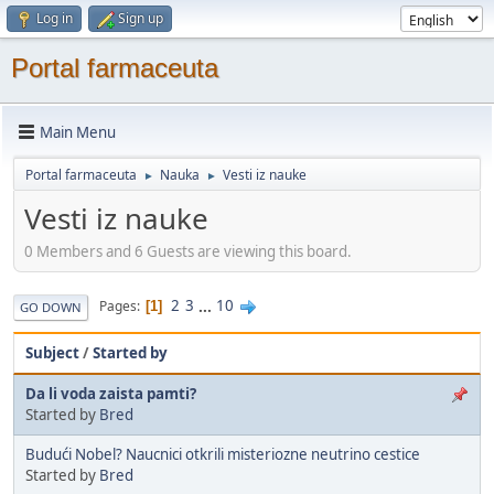
Log in
Sign up
Portal farmaceuta
Main Menu
Portal farmaceuta
Nauka
Vesti iz nauke
►
►
Vesti iz nauke
0 Members and 6 Guests are viewing this board.
2
3
...
10
Pages
1
GO DOWN
Subject
/
Started by
Da li voda zaista pamti?
Started by
Bred
Budući Nobel? Naucnici otkrili misteriozne neutrino cestice
Started by
Bred