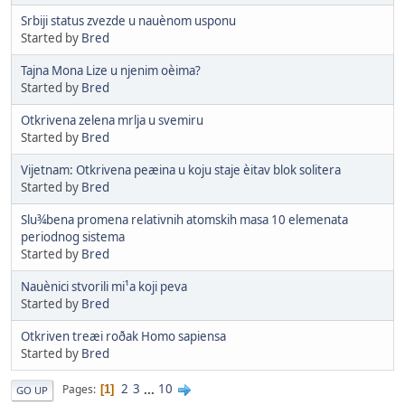
Srbiji status zvezde u nauènom usponu
Started by
Bred
Tajna Mona Lize u njenim oèima?
Started by
Bred
Otkrivena zelena mrlja u svemiru
Started by
Bred
Vijetnam: Otkrivena peæina u koju staje èitav blok solitera
Started by
Bred
Slu¾bena promena relativnih atomskih masa 10 elemenata
periodnog sistema
Started by
Bred
Nauènici stvorili mi¹a koji peva
Started by
Bred
Otkriven treæi roðak Homo sapiensa
Started by
Bred
2
3
...
10
Pages
1
GO UP