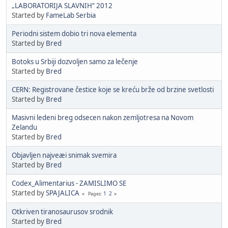
„LABORATORIJA SLAVNIH“ 2012
Started by
FameLab Serbia
Periodni sistem dobio tri nova elementa
Started by
Bred
Botoks u Srbiji dozvoljen samo za lečenje
Started by
Bred
CERN: Registrovane čestice koje se kreću brže od brzine svetlosti
Started by
Bred
Masivni ledeni breg odsecen nakon zemljotresa na Novom
Zelandu
Started by
Bred
Objavljen najveæi snimak svemira
Started by
Bred
Codex_Alimentarius - ZAMISLIMO SE
Started by
SPAJALICA
1
2
Pages
Otkriven tiranosaurusov srodnik
Started by
Bred