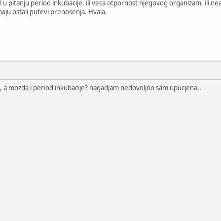
u pitanju period inkubacije, ili veca otpornost njegovog organizam, ili n
aju ostali putevi prenosenja. Hvala.
 a mozda i period inkubacije? nagadjam nedovoljno sam upucjena..