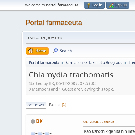
Welcome to
Portal farmaceuta
.
Log in
Sign up
Portal farmaceuta
07-08-2026, 07:56:08
Home
Search
Portal farmaceuta
Farmaceutski fakultet u Beogradu
Tre
►
►
Chlamydia trachomatis
Started by BK, 06-12-2007, 07:59:05
0 Members and 1 Guest are viewing this topic.
Pages
1
GO DOWN
BK
06-12-2007, 07:59:05
Kao uzrocnik genitalnih inf