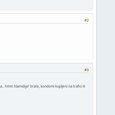
#2
#3
. hmm hlamidija? brate, kondomi kupljeni na trafici ili