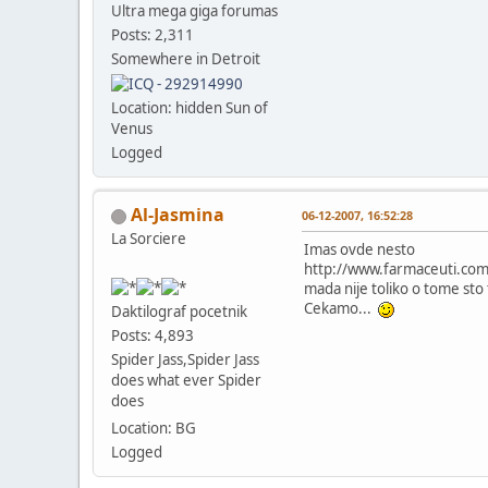
Ultra mega giga forumas
Posts: 2,311
Somewhere in Detroit
Location: hidden Sun of
Venus
Logged
Al-Jasmina
06-12-2007, 16:52:28
La Sorciere
Imas ovde nesto
http://www.farmaceuti.com
mada nije toliko o tome sto ti
Cekamo...
Daktilograf pocetnik
Posts: 4,893
Spider Jass,Spider Jass
does what ever Spider
does
Location: BG
Logged