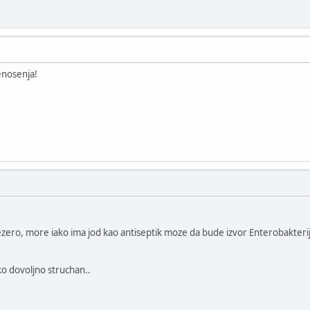
renosenja!
zero, more iako ima jod kao antiseptik moze da bude izvor Enterobakterija.
ko dovoljno struchan..