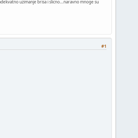
eadekvatno uzimanje brisa i slicno...naravno mnoge su
#1