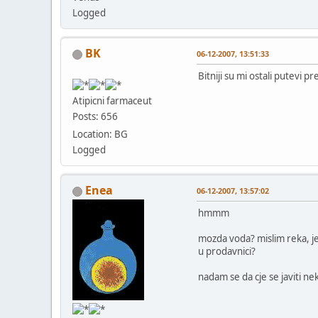
Logged
BK
06-12-2007, 13:51:33
Bitniji su mi ostali putevi p
Atipicni farmaceut
Posts: 656
Location: BG
Logged
Enea
06-12-2007, 13:57:02
hmmm
mozda voda? mislim reka, je
u prodavnici?
nadam se da cje se javiti ne