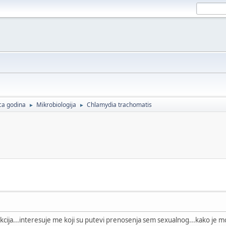
ca godina
Mikrobiologija
Chlamydia trachomatis
►
►
ekcija...interesuje me koji su putevi prenosenja sem sexualnog...kako je 