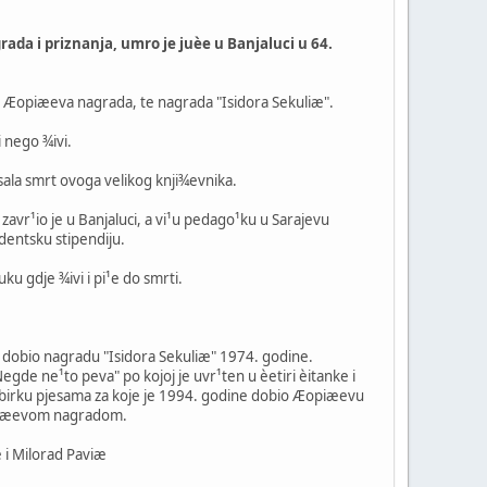
da i priznanja, umro je juèe u Banjaluci u 64.
 Æopiæeva nagrada, te nagrada "Isidora Sekuliæ".
 nego ¾ivi.
isala smrt ovoga velikog knji¾evnika.
zavr¹io je u Banjaluci, a vi¹u pedago¹ku u Sarajevu
udentsku stipendiju.
u gdje ¾ivi i pi¹e do smrti.
e dobio nagradu "Isidora Sekuliæ" 1974. godine.
de ne¹to peva" po kojoj je uvr¹ten u èetiri èitanke i
", zbirku pjesama za koje je 1994. godine dobio Æopiæevu
Koèiæevom nagradom.
æ i Milorad Paviæ