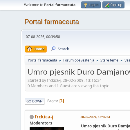
Welcome to
Portal farmaceuta
.
Log in
Sign up
Portal farmaceuta
07-08-2026, 00:39:58
Home
Search
Portal farmaceuta
Forum obavestenja
Stare teme
Ves
►
►
►
Umro pjesnik Ðuro Damjano
Started by frckica-j, 28-02-2009, 13:16:34
0 Members and 1 Guest are viewing this topic.
Pages
1
GO DOWN
frckica-j
28-02-2009, 13:16:34
Moderators
Umro pjesnik Ðuro Damj