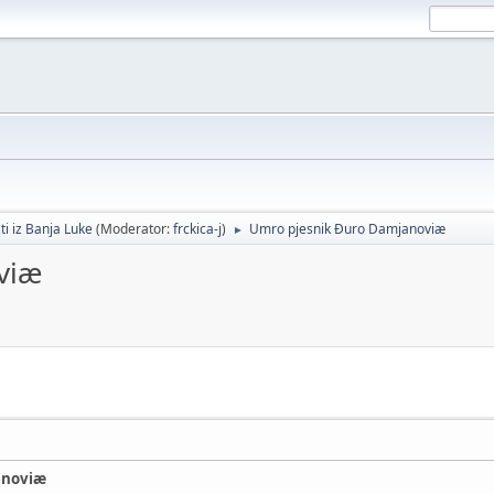
ti iz Banja Luke
(Moderator:
frckica-j
)
Umro pjesnik Ðuro Damjanoviæ
►
viæ
anoviæ