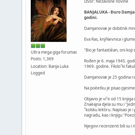
Izvor: Nezavisne novine
BANJALUKA - Ðuro Damjanov
godini.
Damjanoviæ je dobitnik mn
Eva Ras, knji¾evnica i glum
"Bio je fantastièan, oni koj
Ultra mega giga forumas
Posts: 1,369
Roðen je 6. maja 1945. godi
Location: Banja Luka
1969. godine. Filolo¹ki faku
Logged
Damjanoviæ je 25 godina rad
Na poèetku je pisao pjesme
Objavio je vi¹e od 15 knjig
Znaèajna djela su mu i "Jed
¹kolsku lektiru. Napisao je
nagradu, kao i knjigu "Poez
Njegovi recenzenti bili su 