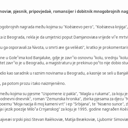
iæ, pjesnik, pripovjedaè, romansijer i dobitnik mnogobrojnih nagra
ogobrojnih nagrada meðu kojima su "Koèiæevo pero", "Koèiæeva knjiga",
ica iz Beograda, rekla je da umjetnici poput Damjanoviæa vrijede vi¹e mrtvi
i su ga osporavali za ¾ivota, u smrti æe ga velièati", kratko je prokomentar
ne u Gole¹ima kod Banjaluke, gdje je zavr¹io osnovnu ¹kolu, srednju ¹kolu 
ltet zavr¹io je u Beogradu, a magistraturu je prekinuo po¹to nije dobio st
io kao saradnik u raznim novinama u Beogradu, a kasnije se seli u Banjaluk
, pa potom prozu i tako naizmjenièno.
a meðu kojima su pjesme "Uspomene iz pakla", "Magla u rukama", za koju j
nodnevni dnevnik", roman "Zemunska hronika", zbirka pjesama za djecu "Neg
 i poemu "Moja nacija ili moj kameni vrt" i ep "Srbijana", te "Noæno sunce
ija i jezik poezije Milo¹a Crnjanskog" za koju je 1995. godine nagraðen 
i najveæi srpski pisci Stevan Raièkoviæ, Matija Beækoviæ, Ljubomir Simovi