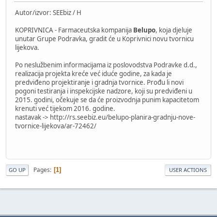
Autor/izvor: SEEbiz / H
KOPRIVNICA - Farmaceutska kompanija
Belupo
, koja djeluje
unutar Grupe Podravka, gradit će u Koprivnici novu tvornicu
lijekova.
Po neslužbenim informacijama iz poslovodstva Podravke d.d.,
realizacija projekta kreće već iduće godine, za kada je
predviđeno projektiranje i gradnja tvornice. Prođu li novi
pogoni testiranja i inspekcijske nadzore, koji su predviđeni u
2015. godini, očekuje se da će proizvodnja punim kapacitetom
krenuti već tijekom 2016. godine.
nastavak -> http://rs.seebiz.eu/belupo-planira-gradnju-nove-
tvornice-lijekova/ar-72462/
Pages
1
GO UP
USER ACTIONS