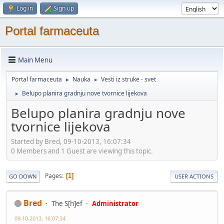
Log in
Sign up
Portal farmaceuta
Main Menu
Portal farmaceuta
Nauka
Vesti iz struke - svet
►
►
Belupo planira gradnju nove tvornice lijekova
►
Belupo planira gradnju nove
tvornice lijekova
Started by Bred, 09-10-2013, 16:07:34
0 Members and 1 Guest are viewing this topic.
Pages
1
GO DOWN
USER ACTIONS
Bred
The S[h]ef
Administrator
09-10-2013, 16:07:34