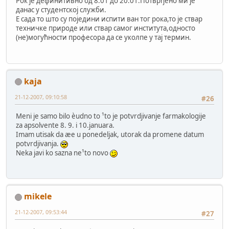
Рок је дефинитивно од 8.01 до 20.01.Потврђено ми је
данас у студентској служби.
Е сада то што су поједини испити ван тог рока,то је ствар
техничке природе или ствар самог института,односто
(не)могућности професора да се уколпе у тај термин.
kaja
21-12-2007, 09:10:58
#26
Meni je samo bilo èudno to ¹to je potvrdjivanje farmakologije
za apsolvente 8. 9. i 10.januara.
Imam utisak da æe u ponedeljak, utorak da promene datum
potvrdjivanja.
Neka javi ko sazna ne¹to novo
mikele
21-12-2007, 09:53:44
#27