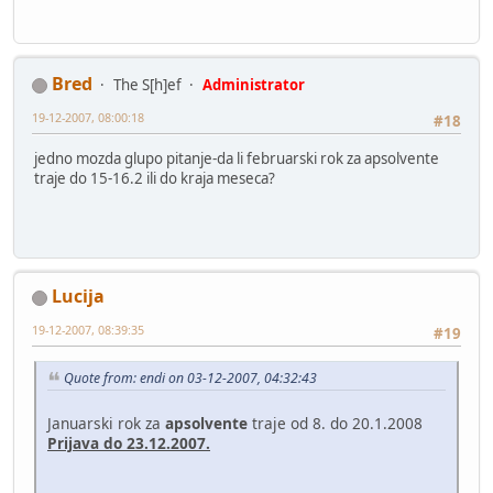
Bred
The S[h]ef
Administrator
19-12-2007, 08:00:18
#18
jedno mozda glupo pitanje-da li februarski rok za apsolvente
traje do 15-16.2 ili do kraja meseca?
Lucija
19-12-2007, 08:39:35
#19
Quote from: endi on 03-12-2007, 04:32:43
Januarski rok za
apsolvente
traje od 8. do 20.1.2008
Prijava do 23.12.2007.