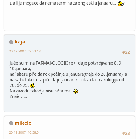
Da li je moguce da nema termina za engleski u januaru...
?
kaja
20-12-2007, 09:33:18
#22
Juèe su mi na FARMAKOLOGIJI rekli da je potvrdjivanje 8. 9. i
10.januara,
na ¹alteru pi¹e da rok poèinje 8.januara(traje do 20.januara), a
na sajtu fakulteta pi¹e da je januarski rok za farmakologiju od
20. do 25.
Na zavodu takodje nisu ni¹ta znali
Znaèi .....
mikele
20-12-2007, 10:38:54
#23