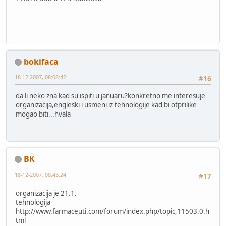
bokifaca
18-12-2007, 08:08:42
#16
da li neko zna kad su ispiti u januaru?konkretno me interesuje
organizacija,engleski i usmeni iz tehnologije kad bi otprilike
mogao biti...hvala
BK
18-12-2007, 08:45:24
#17
organizacija je 21.1.
tehnologija
http://www.farmaceuti.com/forum/index.php/topic,11503.0.h
tml