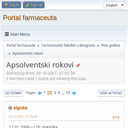
Log in
Sign up
Portal farmaceuta
Main Menu
Portal farmaceuta
Farmaceutski fakultet u Beogradu
Peta godina
►
►
Apsolventski rokovi
►
Apsolventski rokovi
Started by Bred, 09-10-2007, 07:00:39
0 Members and 1 Guest are viewing this topic.
1
3
4
...
10
Pages
2
GO DOWN
USER ACTIONS
elpida
13-12-2007, 07:26:34
#15
17.01.2008 u 12h statistika