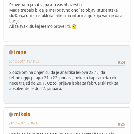
Proveriæu ja sutra,pa æu vas obavestiti.
Mada,trebalo bi da je merodavno ono ¹to objavi studentska
slu¾ba,a oni su istakli na ¹alterima informaciju koju vam je dala
Lucija.
Ali za svaki sluèaj æemo proveriti.
irena
20-12-2007, 18:18:33
#24
S obzirom na cinjenicu da je analitika lekova 22.1., da
tehnologiju pitaju i 21. i 22.januara, nekako kapiram da rok
nece trajati do 20.1. Uz to, prijava ispita za februarski rok za
apsolvente je do 27. januara.
mikele
21-12-2007, 06:04:15
#25