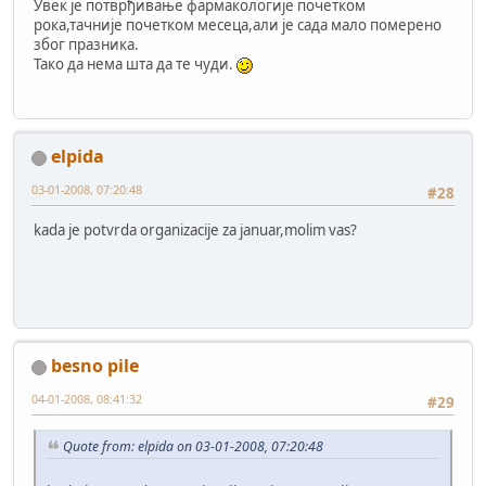
Увек је потврђивање фармакологије почетком
рока,тачније почетком месеца,али је сада мало померено
због празника.
Тако да нема шта да те чуди.
elpida
03-01-2008, 07:20:48
#28
kada je potvrda organizacije za januar,molim vas?
besno pile
04-01-2008, 08:41:32
#29
Quote from: elpida on 03-01-2008, 07:20:48