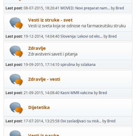
Last post:
08-07-2015, 18:26:41
MOVED: Novi preparat nam...
by
Bred
Vesti iz struke - svet
Vesti iz sveta koja se odnose na farmaceutsku struku
Last post:
19-12-2014, 14:04:40
Slovenija: Lekovi od eks...
by
Bred
Zdravlje
Zdravstveni saveti i pitanja
Last post:
19-09-2015, 17:14:10
spirulina
by
sslakana
Zdravlje - vesti
Last post:
21-09-2015, 14:08:40
Kasni MMR vakcina
by
Bred
Dijetetika
Last post:
17-07-2014, 13:25:58
Ovi zasladjivaci su nisk...
by
Bred
Vesti iz nauke