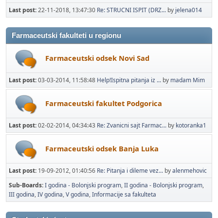
Last post:
22-11-2018, 13:47:30
Re: STRUCNI ISPIT (DRZ...
by
jelena014
Farmaceutski fakulteti u regionu
Farmaceutski odsek Novi Sad
Last post:
03-03-2014, 11:58:48
Help!Ispitna pitanja iz ...
by
madam Mim
Farmaceutski fakultet Podgorica
Last post:
02-02-2014, 04:34:43
Re: Zvanicni sajt Farmac...
by
kotoranka1
Farmaceutski odsek Banja Luka
Last post:
19-09-2012, 01:40:56
Re: Pitanja i dileme vez...
by
alenmehovic
Sub-Boards
I godina - Bolonjski program
II godina - Bolonjski program
III godina
IV godina
V godina
Informacije sa fakulteta