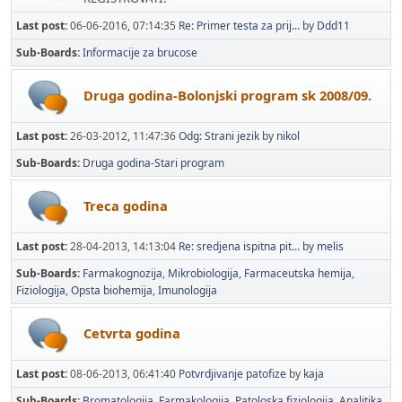
Last post:
06-06-2016, 07:14:35
Re: Primer testa za prij...
by
Ddd11
Sub-Boards
Informacije za brucose
Druga godina-Bolonjski program sk 2008/09.
Last post:
26-03-2012, 11:47:36
Odg: Strani jezik
by
nikol
Sub-Boards
Druga godina-Stari program
Treca godina
Last post:
28-04-2013, 14:13:04
Re: sredjena ispitna pit...
by
melis
Sub-Boards
Farmakognozija
Mikrobiologija
Farmaceutska hemija
Fiziologija
Opsta biohemija
Imunologija
Cetvrta godina
Last post:
08-06-2013, 06:41:40
Potvrdjivanje patofize
by
kaja
Sub-Boards
Bromatologija
Farmakologija
Patoloska fiziologija
Analitika