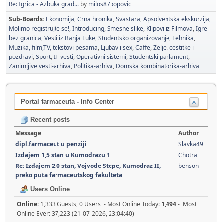
Re: Igrica - Azbuka grad...
by
milos87popovic
Sub-Boards
Ekonomija
Crna hronika
Svastara
Apsolventska ekskurzija
Molimo registrujte se!
Introducing
Smesne slike
Klipovi iz Filmova
Igre
bez granica
Vesti iz Banja Luke
Studentsko organizovanje
Tehnika
Muzika, film,TV, tekstovi pesama
Ljubav i sex
Caffe
Zelje, cestitke i
pozdravi
Sport
IT vesti
Operativni sistemi
Studentski parlament
Zanimljive vesti-arhiva
Politika-arhiva
Domska kombinatorika-arhiva
Portal farmaceuta - Info Center
Recent posts
Message
Author
dipl.farmaceut u penziji
Slavka49
Izdajem 1,5 stan u Kumodrazu 1
Chotra
Re: Izdajem 2.0 stan, Vojvode Stepe, Kumodraz II,
benson
preko puta farmaceutskog fakulteta
Users Online
Online:
1,333 Guests, 0 Users - Most Online Today:
1,494
- Most
Online Ever: 37,223 (21-07-2026, 23:04:40)