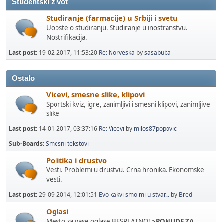
Studentski zivot
Studiranje (farmacije) u Srbiji i svetu
Uopste o studiranju. Studiranje u inostranstvu.
Nostrifikacija.
Last post:
19-02-2017, 11:53:20
Re: Norveska
by
sasabuba
Ostalo
Vicevi, smesne slike, klipovi
Sportski kviz, igre, zanimljivi i smesni klipovi, zanimljive
slike
Last post:
14-01-2017, 03:37:16
Re: Vicevi
by
milos87popovic
Sub-Boards
Smesni tekstovi
Politika i drustvo
Vesti. Problemi u drustvu. Crna hronika. Ekonomske
vesti.
Last post:
29-09-2014, 12:01:51
Evo kakvi smo mi u stvar...
by
Bred
Oglasi
Mesto za vase oglase.BESPLATNO!
>PONUDE ZA