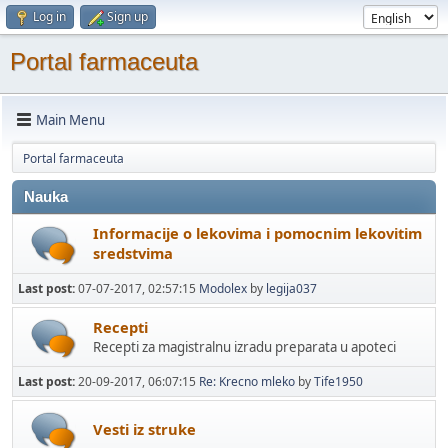
Log in
Sign up
Portal farmaceuta
Main Menu
Portal farmaceuta
Nauka
Informacije o lekovima i pomocnim lekovitim
sredstvima
Last post:
07-07-2017, 02:57:15
Modolex
by
legija037
Recepti
Recepti za magistralnu izradu preparata u apoteci
Last post:
20-09-2017, 06:07:15
Re: Krecno mleko
by
Tife1950
Vesti iz struke