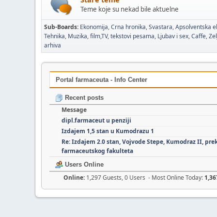
Teme koje su nekad bile aktuelne
Sub-Boards
Ekonomija
Crna hronika
Svastara
Apsolventska e
Tehnika
Muzika, film,TV, tekstovi pesama
Ljubav i sex
Caffe
Zel
arhiva
Portal farmaceuta - Info Center
Recent posts
Message
dipl.farmaceut u penziji
Izdajem 1,5 stan u Kumodrazu 1
Re: Izdajem 2.0 stan, Vojvode Stepe, Kumodraz II, pre
farmaceutskog fakulteta
Users Online
Online:
1,297 Guests, 0 Users - Most Online Today:
1,36