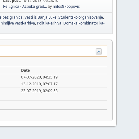
Last post:
18-12-2018, 06:23:10
Re: Igrica - Azbuka grad...
by
milos87popovic
e bez granica
Vesti iz Banja Luke
Studentsko organizovanje
nimljive vesti-arhiva
Politika-arhiva
Domska kombinatorika-
Date
07-07-2020, 04:35:19
13-12-2019, 07:07:17
23-07-2019, 02:09:53