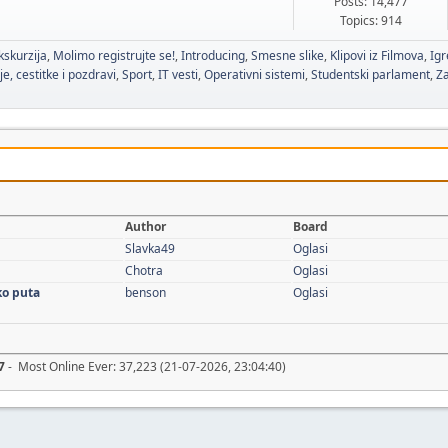
Posts: 14,477
Topics: 914
kskurzija
Molimo registrujte se!
Introducing
Smesne slike
Klipovi iz Filmova
Igr
je, cestitke i pozdravi
Sport
IT vesti
Operativni sistemi
Studentski parlament
Za
Author
Board
Slavka49
Oglasi
Chotra
Oglasi
ko puta
benson
Oglasi
7
- Most Online Ever: 37,223 (21-07-2026, 23:04:40)