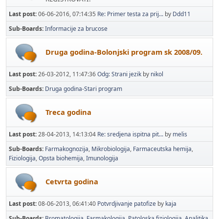
Last post:
06-06-2016, 07:14:35
Re: Primer testa za prij...
by
Ddd11
Sub-Boards
Informacije za brucose
Druga godina-Bolonjski program sk 2008/09.
Last post:
26-03-2012, 11:47:36
Odg: Strani jezik
by
nikol
Sub-Boards
Druga godina-Stari program
Treca godina
Last post:
28-04-2013, 14:13:04
Re: sredjena ispitna pit...
by
melis
Sub-Boards
Farmakognozija
Mikrobiologija
Farmaceutska hemija
Fiziologija
Opsta biohemija
Imunologija
Cetvrta godina
Last post:
08-06-2013, 06:41:40
Potvrdjivanje patofize
by
kaja
Sub-Boards
Bromatologija
Farmakologija
Patoloska fiziologija
Analitika