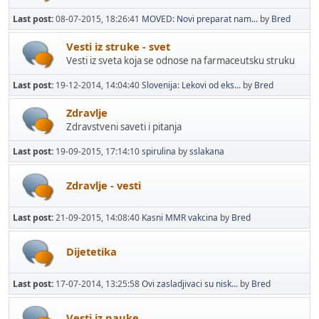
Last post:
08-07-2015, 18:26:41
MOVED: Novi preparat nam...
by
Bred
Vesti iz struke - svet
Vesti iz sveta koja se odnose na farmaceutsku struku
Last post:
19-12-2014, 14:04:40
Slovenija: Lekovi od eks...
by
Bred
Zdravlje
Zdravstveni saveti i pitanja
Last post:
19-09-2015, 17:14:10
spirulina
by
sslakana
Zdravlje - vesti
Last post:
21-09-2015, 14:08:40
Kasni MMR vakcina
by
Bred
Dijetetika
Last post:
17-07-2014, 13:25:58
Ovi zasladjivaci su nisk...
by
Bred
Vesti iz nauke