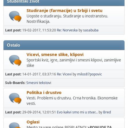
Studentski zivot
Studiranje (farmacije) u Srbiji i svetu
Uopste o studiranju. Studiranje u inostranstvu.
Nostrifikacija.
Last post:
19-02-2017, 11:53:20
Re: Norveska
by
sasabuba
Ostalo
Vicevi, smesne slike, klipovi
Sportski kviz, igre, zanimljivi i smesni klipovi, zanimljive
slike
Last post:
14-01-2017, 03:37:16
Re: Vicevi
by
milos87popovic
Sub-Boards
Smesni tekstovi
Politika i drustvo
Vesti. Problemi u drustvu. Crna hronika. Ekonomske
vesti.
Last post:
29-09-2014, 12:01:51
Evo kakvi smo mi u stvar...
by
Bred
Oglasi
Mesto za vase oglase.BESPLATNO!
>PONUDE ZA