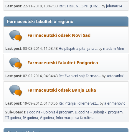
Last post:
22-11-2018, 13:47:30
Re: STRUCNI ISPIT (DRZ...
by
jelena014
Farmaceutski fakulteti u regionu
Farmaceutski odsek Novi Sad
Last post:
03-03-2014, 11:58:48
Help!Ispitna pitanja iz ...
by
madam Mim
Farmaceutski fakultet Podgorica
Last post:
02-02-2014, 04:34:43
Re: Zvanicni sajt Farmac...
by
kotoranka1
Farmaceutski odsek Banja Luka
Last post:
19-09-2012, 01:40:56
Re: Pitanja i dileme vez...
by
alenmehovic
Sub-Boards
I godina - Bolonjski program
II godina - Bolonjski program
III godina
IV godina
V godina
Informacije sa fakulteta