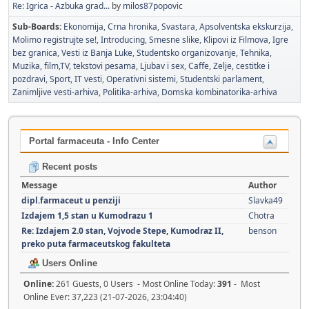
Re: Igrica - Azbuka grad...
by
milos87popovic
Sub-Boards
Ekonomija
Crna hronika
Svastara
Apsolventska ekskurzija
Molimo registrujte se!
Introducing
Smesne slike
Klipovi iz Filmova
Igre
bez granica
Vesti iz Banja Luke
Studentsko organizovanje
Tehnika
Muzika, film,TV, tekstovi pesama
Ljubav i sex
Caffe
Zelje, cestitke i
pozdravi
Sport
IT vesti
Operativni sistemi
Studentski parlament
Zanimljive vesti-arhiva
Politika-arhiva
Domska kombinatorika-arhiva
Portal farmaceuta - Info Center
Recent posts
Message
Author
dipl.farmaceut u penziji
Slavka49
Izdajem 1,5 stan u Kumodrazu 1
Chotra
Re: Izdajem 2.0 stan, Vojvode Stepe, Kumodraz II,
benson
preko puta farmaceutskog fakulteta
Users Online
Online:
261 Guests, 0 Users - Most Online Today:
391
- Most
Online Ever: 37,223 (21-07-2026, 23:04:40)