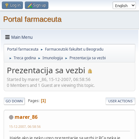
Log in
Sign up
Portal farmaceuta
Main Menu
Portal farmaceuta
Farmaceutski fakultet u Beogradu
►
Treca godina
Imunologija
Prezentacija sa vezbi
►
►
►
Prezentacija sa vezbi
Started by marer_86, 15-12-2007, 06:58:56
0 Members and 1 Guest are viewing this topic.
Pages
1
GO DOWN
USER ACTIONS
marer_86
15-12-2007, 06:58:56
Hajde ako je neko uzeo prezentacije sa vezbi iz RCa neka je