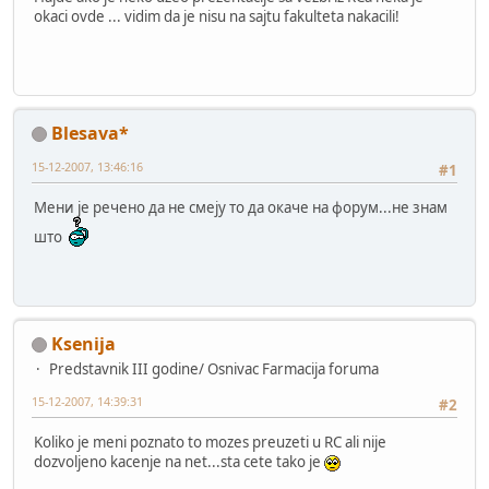
okaci ovde ... vidim da je nisu na sajtu fakulteta nakacili!
Blesava*
15-12-2007, 13:46:16
#1
Мени је речено да не смеју то да окаче на форум...не знам
што
Ksenija
Predstavnik III godine/ Osnivac Farmacija foruma
15-12-2007, 14:39:31
#2
Koliko je meni poznato to mozes preuzeti u RC ali nije
dozvoljeno kacenje na net...sta cete tako je