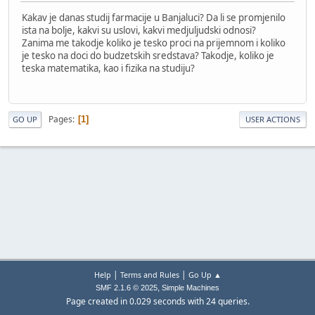
Kakav je danas studij farmacije u Banjaluci? Da li se promjenilo
ista na bolje, kakvi su uslovi, kakvi medjuljudski odnosi?
Zanima me takodje koliko je tesko proci na prijemnom i koliko
je tesko na doci do budzetskih sredstava? Takodje, koliko je
teska matematika, kao i fizika na studiju?
Pages
1
GO UP
USER ACTIONS
|
|
Help
Terms and Rules
Go Up ▲
,
SMF 2.1.6 © 2025
Simple Machines
Page created in 0.029 seconds with 24 queries.