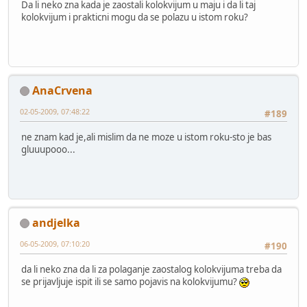
Da li neko zna kada je zaostali kolokvijum u maju i da li taj
kolokvijum i prakticni mogu da se polazu u istom roku?
AnaCrvena
02-05-2009, 07:48:22
#189
ne znam kad je,ali mislim da ne moze u istom roku-sto je bas
gluuupooo...
andjelka
06-05-2009, 07:10:20
#190
da li neko zna da li za polaganje zaostalog kolokvijuma treba da
se prijavljuje ispit ili se samo pojavis na kolokvijumu?