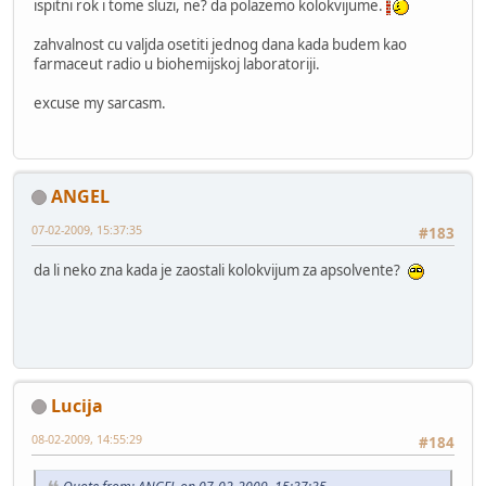
ispitni rok i tome sluzi, ne? da polazemo kolokvijume.
zahvalnost cu valjda osetiti jednog dana kada budem kao
farmaceut radio u biohemijskoj laboratoriji.
excuse my sarcasm.
ANGEL
07-02-2009, 15:37:35
#183
da li neko zna kada je zaostali kolokvijum za apsolvente?
Lucija
08-02-2009, 14:55:29
#184