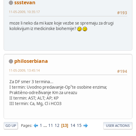
ssstevan
11-05-2009, 10:35:17
#193
moze li neko da mi kaze koje vezbe se spremaju za drugi
kolokvijum iz medicinske biohemije?
philoserbiana
11-05-2009, 13:45:14
#194
Za DF smer 3 termina...
I termin: Uvodno predavanje-Op¹te osobine enzima;
Praktièno-odreðivanje Km za ureazu
II termin: AST; ALT; AP; KP
III termin: Ca, Mg, Cl i HCO3
1
...
11
12
14
15
Pages
13
GO UP
USER ACTIONS