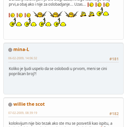
prvi,a obaj ako i nije za oslobadjanje... Uzas...
mina-L
06-02-2009, 14:06:32
#181
Koliko je ljudi uspelo da se oslobodi u prvom, meni se cini
poprilican broj?!
willie the scot
07-02-2009, 08:39:19
#182
kolokvijum nije bio tezak ako ste mu se posvetili kao ispitu, a