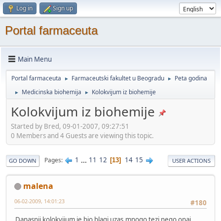
Log in
Sign up
Portal farmaceuta
Main Menu
Portal farmaceuta
Farmaceutski fakultet u Beogradu
Peta godina
►
►
Medicinska biohemija
Kolokvijum iz biohemije
►
►
Kolokvijum iz biohemije
Started by Bred, 09-01-2007, 09:27:51
0 Members and 4 Guests are viewing this topic.
1
...
11
12
14
15
Pages
13
GO DOWN
USER ACTIONS
malena
06-02-2009, 14:01:23
#180
Danasnji kolokvijum je bio blagi uzas,mnogo tezi nego onaj