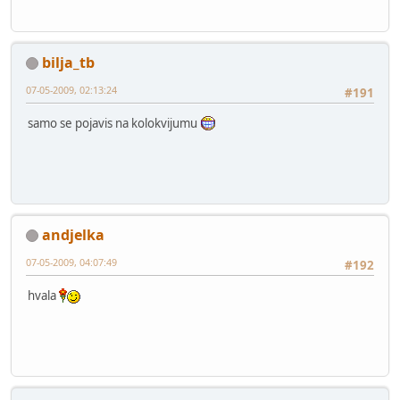
bilja_tb
07-05-2009, 02:13:24
#191
samo se pojavis na kolokvijumu
andjelka
07-05-2009, 04:07:49
#192
hvala