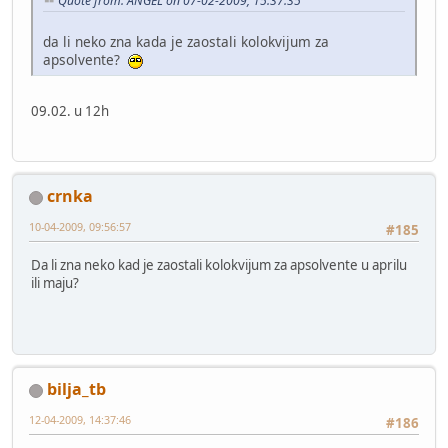
Quote from: ANGEL on 07-02-2009, 15:37:35
da li neko zna kada je zaostali kolokvijum za
apsolvente?
09.02. u 12h
crnka
10-04-2009, 09:56:57
#185
Da li zna neko kad je zaostali kolokvijum za apsolvente u aprilu
ili maju?
bilja_tb
12-04-2009, 14:37:46
#186