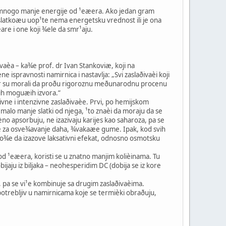
li i mnogo manje energije od ¹eæera. Ako jedan gram
 slatkoæu uop¹te nema energetsku vrednost ili je ona
re i one koji ¾ele da smr¹aju.
vaèa – ka¾e prof. dr Ivan Stankoviæ, koji na
ispravnosti namirnica i nastavlja: „Svi zaslaðivaèi koji
, jer su morali da proðu rigoroznu meðunarodnu procenu
vih moguæih izvora.“
tivne i intenzivne zaslaðivaèe. Prvi, po hemijskom
malo manje slatki od njega, ¹to znaèi da moraju da se
uièno apsorbuju, ne izazivaju karijes kao saharoza, pa se
ne za osve¾avanje daha, ¾vakaæe gume. Ipak, kod svih
mo¾e da izazove laksativni efekat, odnosno osmotsku
i od ¹eæera, koristi se u znatno manjim kolièinama. Tu
bijaju iz biljaka – neohesperidim DC (dobija se iz kore
, pa se vi¹e kombinuje sa drugim zaslaðivaèima.
potrebljiv u namirnicama koje se termièki obraðuju,