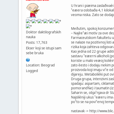
U hrani i piæima zaslaðivaè
¹eæera oslobaða 4,1 kilokal
veoma niska. Zato se dodaju
Meðutim, spokoj konzumena
Doktor daktilografskih
– Najèe¹æi motiv za ove dez
nauka
Farmaceutskom fakultetu u B
se nalaze na pozitivnoj lis
Posts: 17,763
rizika koja zahteva odgovar
Ekser koji se istupi sam
Kao jedna od 22 grupe aditiv
sebe bruka
sastavu ¹eæerni alkoholi (p
koriste u malo veæoj kolièini
zato èesto i dodaju nekim 
Location: Beograd
proizvoda koji imaju vi¹e 
Logged
dijareju. Metabolièki put ov
Druga grupa, intenzivni zasl
spadaju: aspartam, ciklamati,
pomorand¾e) i taumatin (iz 
Saharin se, obja¹njava dr S
Najslièniji ukus ¹eæeru ima
po¹to se na povi¹enoj tempe
nastavak -> http://www.bl