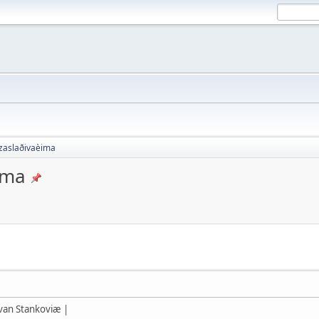
o zaslaðivaèima
ima
Ivan Stankoviæ |