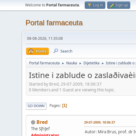
Welcome to
Portal farmaceuta
.
Log in
Sign up
Portal farmaceuta
08-08-2026, 11:35:08
Home
Search
Portal farmaceuta
Nauka
Dijetetika
Istine i zablude 
►
►
►
Istine i zablude o zaslaðivaè
Started by Bred, 29-07-2009, 18:06:37
0 Members and 1 Guest are viewing this topic.
Pages
1
GO DOWN
Bred
29-07-2009, 18:06:37
The S[h]ef
Autor: Mira Brus, prof. dr 
Administrator