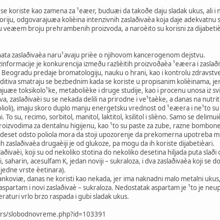
i se koriste kao zamena za ¹eæer, budu­­­æi da takoðe daju sladak ukus, a
oriju, odgovarajuæa kolièina intenzivnih zaslaðivaèa koja daje adekvatnu
 veæem broju prehrambenih proizvoda, a naroèito su korisni za dijabetièa
ta zaslaðivaèa naru¹avaju prièe o njihovom kancerogenom dejstvu.
informacije je konkurencija izmeðu razlièitih proizvoðaèa ¹eæera i zaslaði
eogradu predaje bromatologiju, nauku o hrani, kao i kontrolu zdravstvene 
ti aditiva smatraju se bezbednim kada se koriste u propisanim kolièinama
ajuæe toksikolo¹ke, metabolièke i druge studije, kao i procenu unosa iz s
a, zaslaðivaèi su se nekada delili na prirodne i ve¹taèke, a danas na nutri
olioli), imaju skoro duplo manju energetsku vrednost od ¹eæera i ne¹to su 
. To su, recimo, sorbitol, manitol, laktitol, ksilitol i slièno. Samo se delim
proizvodima za dentalnu higijenu, kao ¹to su paste za zube, razne bombo
od deset odsto poliola mora da stoji upozorenje da prekomerna upotreba 
ih zaslaðivaèa drugaèiji je od glukoze, pa mogu da ih koriste dijabetièari.
aðivaèi, koji su od nekoliko stotina do nekoliko desetina hiljada puta slað
 saharin, acesulfam K, jedan noviji – sukraloza, i dva zaslaðivaèa koji se do
jedne vrste èetinara).
tankoviæ, danas ne koristi kao nekada, jer ima naknadni malo metalni ukus
 aspartam i novi zaslaðivaè – sukraloza. Nedostatak aspartam je ¹to je neu
raturi vrlo brzo raspada i gubi sladak ukus.
ic.rs/slobodnovreme.php?id=103391