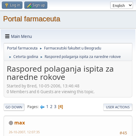
Log in
Sign up
Portal farmaceuta
Main Menu
Portal farmaceuta
Farmaceutski fakultet u Beogradu
►
Cetvrta godina
Raspored polaganja ispita za naredne rokove
►
►
Raspored polaganja ispita za
naredne rokove
Started by Bred, 10-05-2006, 13:46:48
0 Members and 6 Guests are viewing this topic.
1
2
3
Pages
4
GO DOWN
USER ACTIONS
max
26-10-2007, 12:07:35
#45