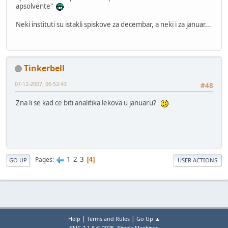
apsolvente"
Neki instituti su istakli spiskove za decembar, a neki i za januar...
Tinkerbell
07-12-2007, 06:52:43
#48
Zna li se kad ce biti analitika lekova u januaru?
1
2
3
Pages
4
GO UP
USER ACTIONS
|
|
Help
Terms and Rules
Go Up ▲