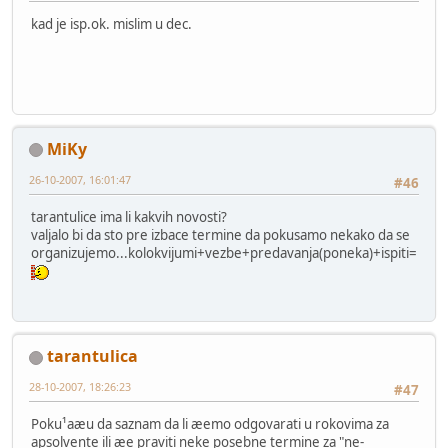
kad je isp.ok. mislim u dec.
MiKy
26-10-2007, 16:01:47
#46
tarantulice ima li kakvih novosti?
valjalo bi da sto pre izbace termine da pokusamo nekako da se
organizujemo...kolokvijumi+vezbe+predavanja(poneka)+ispiti=
tarantulica
28-10-2007, 18:26:23
#47
Poku¹aæu da saznam da li æemo odgovarati u rokovima za
apsolvente ili æe praviti neke posebne termine za "ne-