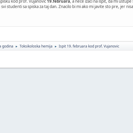
 spisku kod prof. Vujanovic
19.februara
, a nece izaci na ispit, da mi ustu
svi studenti sa spiska za taj dan. Znacilo bi mi ako mi javite sto pre, jer 
a godina
Toksikoloska hemija
Ispit 19. februara kod prof. Vujanovic
►
►