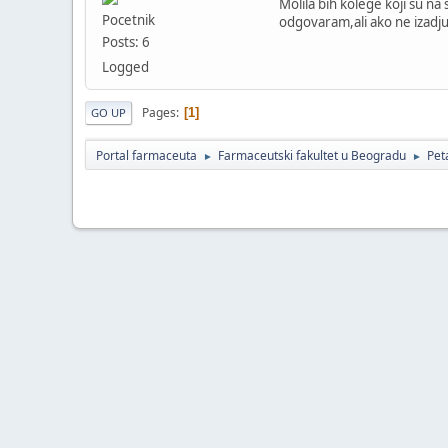
Molila bih kolege koji su na
Pocetnik
odgovaram,ali ako ne izadju 
Posts: 6
Logged
Pages
1
GO UP
Portal farmaceuta
Farmaceutski fakultet u Beogradu
Pet
►
►