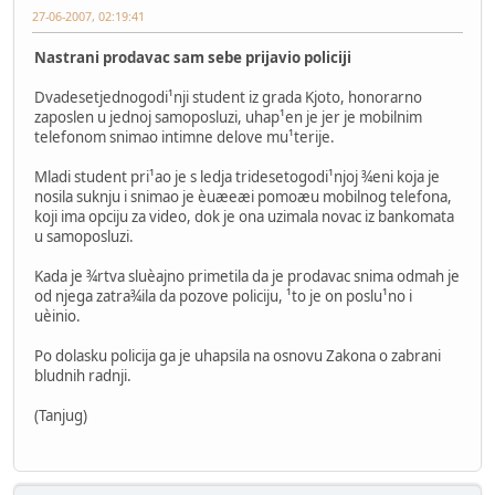
27-06-2007, 02:19:41
Nastrani prodavac sam sebe prijavio policiji
Dvadesetjednogodi¹nji student iz grada Kjoto, honorarno
zaposlen u jednoj samoposluzi, uhap¹en je jer je mobilnim
telefonom snimao intimne delove mu¹terije.
Mladi student pri¹ao je s ledja tridesetogodi¹njoj ¾eni koja je
nosila suknju i snimao je èuæeæi pomoæu mobilnog telefona,
koji ima opciju za video, dok je ona uzimala novac iz bankomata
u samoposluzi.
Kada je ¾rtva sluèajno primetila da je prodavac snima odmah je
od njega zatra¾ila da pozove policiju, ¹to je on poslu¹no i
uèinio.
Po dolasku policija ga je uhapsila na osnovu Zakona o zabrani
bludnih radnji.
(Tanjug)