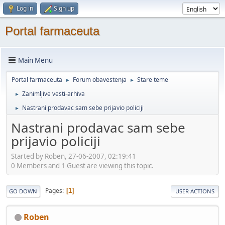
Log in
Sign up
Portal farmaceuta
Main Menu
Portal farmaceuta
Forum obavestenja
Stare teme
►
►
Zanimljive vesti-arhiva
►
Nastrani prodavac sam sebe prijavio policiji
►
Nastrani prodavac sam sebe
prijavio policiji
Started by Roben, 27-06-2007, 02:19:41
0 Members and 1 Guest are viewing this topic.
Pages
1
GO DOWN
USER ACTIONS
Roben