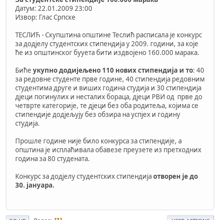
Датум: 22.01.2009 23:00
Извор: Глас Српске
ТЕСЛИЋ - Скупштина општине Теслић расписала је конкурс
за додјелу студентских стипендија у 2009. години, за које
ће из општинског буyета бити издвојено 160.000 марака.
Биће
укупно додијељено 110 нових стипендија и то
: 40
за редовне студенте прве године, 40 стипендија редовним
студентима друге и виших година студија и 30 стипендија
дјеци погинулих и несталих бораца, дјеци РВИ од прве до
четврте категорије, те дјеци без оба родитеља, којима се
стипендије додјељују без обзира на успјех и годину
студија.
Прошле године није било конкурса за стипендије, а
општина је исплаћивала обавезе преузете из претходних
година за 80 студената.
Конкурс за додјелу студентских стипендија
отворен је до
30. јануара.