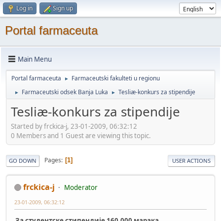
Log in
Sign up
Portal farmaceuta
Main Menu
Portal farmaceuta
Farmaceutski fakulteti u regionu
►
Farmaceutski odsek Banja Luka
Tesliæ-konkurs za stipendije
►
►
Tesliæ-konkurs za stipendije
Started by frckica-j, 23-01-2009, 06:32:12
0 Members and 1 Guest are viewing this topic.
Pages
1
GO DOWN
USER ACTIONS
frckica-j
Moderator
23-01-2009, 06:32:12
За студентске стипендије 160.000 марака