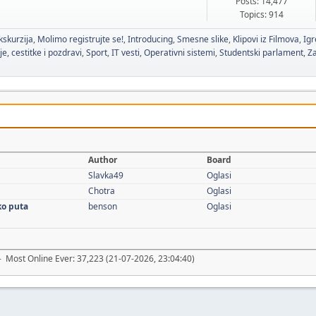
Posts: 14,477
Topics: 914
kskurzija
Molimo registrujte se!
Introducing
Smesne slike
Klipovi iz Filmova
Igr
je, cestitke i pozdravi
Sport
IT vesti
Operativni sistemi
Studentski parlament
Za
Author
Board
Slavka49
Oglasi
Chotra
Oglasi
ko puta
benson
Oglasi
- Most Online Ever: 37,223 (21-07-2026, 23:04:40)