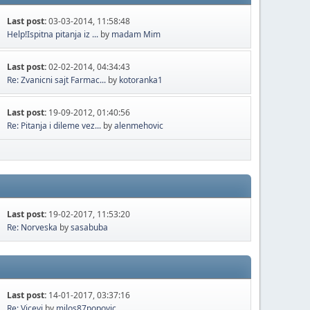
Last post:
03-03-2014, 11:58:48
Help!Ispitna pitanja iz ...
by
madam Mim
Last post:
02-02-2014, 04:34:43
Re: Zvanicni sajt Farmac...
by
kotoranka1
Last post:
19-09-2012, 01:40:56
Re: Pitanja i dileme vez...
by
alenmehovic
Last post:
19-02-2017, 11:53:20
Re: Norveska
by
sasabuba
Last post:
14-01-2017, 03:37:16
Re: Vicevi
by
milos87popovic