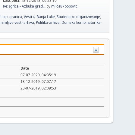
Last post:
18-12-2018, 06:23:10
Re: Igrica - Azbuka grad...
by
milos87popovic
e bez granica
Vesti iz Banja Luke
Studentsko organizovanje
nimljive vesti-arhiva
Politika-arhiva
Domska kombinatorika-
Date
07-07-2020, 04:35:19
13-12-2019, 07:07:17
23-07-2019, 02:09:53