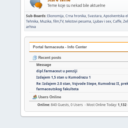
Teme koje su nekad bile aktuelne
Sub-Boards
Ekonomija
Crna hronika
Svastara
Apsolventska e
Tehnika
Muzika, film,TV, tekstovi pesama
Ljubav i sex
Caffe
Zel
arhiva
Portal farmaceuta - Info Center
Recent posts
Message
dipl.farmaceut u penziji
Izdajem 1,5 stan u Kumodrazu 1
Re: Izdajem 2.0 stan, Vojvode Stepe, Kumodraz II, pre
farmaceutskog fakulteta
Users Online
Online:
840 Guests, 0 Users - Most Online Today:
1,132