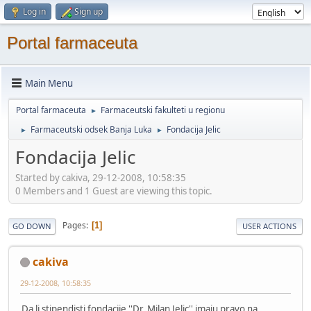
Log in
Sign up
Portal farmaceuta
Main Menu
Portal farmaceuta
Farmaceutski fakulteti u regionu
►
Farmaceutski odsek Banja Luka
Fondacija Jelic
►
►
Fondacija Jelic
Started by cakiva, 29-12-2008, 10:58:35
0 Members and 1 Guest are viewing this topic.
Pages
1
GO DOWN
USER ACTIONS
cakiva
29-12-2008, 10:58:35
Da li stipendisti fondacije ''Dr. Milan Jelic'' imaju pravo na