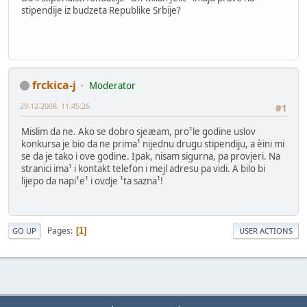
stipendije iz budzeta Republike Srbije?
frckica-j
Moderator
29-12-2008, 11:45:26
#1
Mislim da ne. Ako se dobro sjeæam, pro¹le godine uslov
konkursa je bio da ne prima¹ nijednu drugu stipendiju, a èini mi
se da je tako i ove godine. Ipak, nisam sigurna, pa provjeri. Na
stranici ima¹ i kontakt telefon i mejl adresu pa vidi. A bilo bi
lijepo da napi¹e¹ i ovdje ¹ta sazna¹!
Pages
1
GO UP
USER ACTIONS