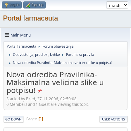
Log in
Sign up
Portal farmaceuta
Main Menu
Portal farmaceuta
Forum obavestenja
►
Obavestenja, predlozi, kritike
Forumska pravila
►
►
Nova odredba Pravilnika-Maksimalna velicina slike u potpisu!
►
Nova odredba Pravilnika-
Maksimalna velicina slike u
potpisu!
Started by Bred, 27-11-2006, 02:50:08
0 Members and 1 Guest are viewing this topic.
Pages
1
GO DOWN
USER ACTIONS