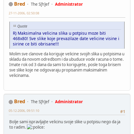
Bred
The S[h]ef
Administrator
27-11-2006, 02:50:08
Quote
R) Maksimalna velicina slika u potpisu moze biti
468x80! Sve slike koje prevazilaze date velicine visine i
sirine ce biti obrisane!!!
Molim sve clanove da koriguje velicine svojih slika u potpisima u
skladu da novom odredbom i da ubuduce vode racuna o tome.
Imate rok od 3 dana da sami to korigujete, posle toga brisem
sve slike koje ne odgovaraju propisanim maksimalnim
velicinama.
Bred
The S[h]ef
Administrator
05-12-2006, 09:51:10
#1
Bolje sami ispravljajte velicinu svoje slike u potpisu nego da ja
to radim.