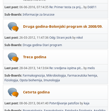
Last post:
06-06-2016, 07:14:35
Re: Primer testa za prij...
by
Ddd11
Sub-Boards
Informacije za brucose
Druga godina-Bolonjski program sk 2008/09.
Last post:
26-03-2012, 11:47:36
Odg: Strani jezik
by
nikol
Sub-Boards
Druga godina-Stari program
Treca godina
Last post:
28-04-2013, 14:13:04
Re: sredjena ispitna pit...
by
melis
Sub-Boards
Farmakognozija
Mikrobiologija
Farmaceutska hemija
Fiziologija
Opsta biohemija
Imunologija
Cetvrta godina
Last post:
08-06-2013, 06:41:40
Potvrdjivanje patofize
by
kaja
Sub-Boards
Bromatologija
Farmakologija
Patoloska fiziologija
Analitika