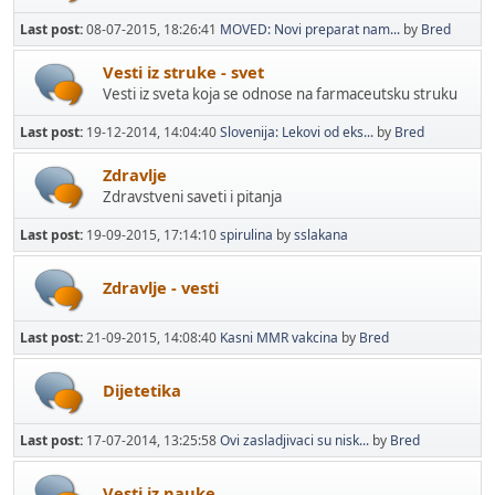
Last post:
08-07-2015, 18:26:41
MOVED: Novi preparat nam...
by
Bred
Vesti iz struke - svet
Vesti iz sveta koja se odnose na farmaceutsku struku
Last post:
19-12-2014, 14:04:40
Slovenija: Lekovi od eks...
by
Bred
Zdravlje
Zdravstveni saveti i pitanja
Last post:
19-09-2015, 17:14:10
spirulina
by
sslakana
Zdravlje - vesti
Last post:
21-09-2015, 14:08:40
Kasni MMR vakcina
by
Bred
Dijetetika
Last post:
17-07-2014, 13:25:58
Ovi zasladjivaci su nisk...
by
Bred
Vesti iz nauke