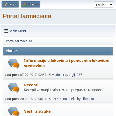
Log in
Sign up
Portal farmaceuta
Main Menu
Portal farmaceuta
Nauka
Informacije o lekovima i pomocnim lekovitim
sredstvima
Last post:
07-07-2017, 02:57:15
Modolex
by
legija037
Recepti
Recepti za magistralnu izradu preparata u apoteci
Last post:
20-09-2017, 06:07:15
Re: Krecno mleko
by
Tife1950
Vesti iz struke