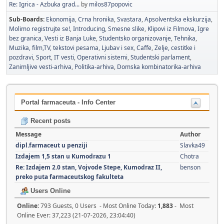
Re: Igrica - Azbuka grad...
by
milos87popovic
Sub-Boards
Ekonomija
Crna hronika
Svastara
Apsolventska ekskurzija
Molimo registrujte se!
Introducing
Smesne slike
Klipovi iz Filmova
Igre
bez granica
Vesti iz Banja Luke
Studentsko organizovanje
Tehnika
Muzika, film,TV, tekstovi pesama
Ljubav i sex
Caffe
Zelje, cestitke i
pozdravi
Sport
IT vesti
Operativni sistemi
Studentski parlament
Zanimljive vesti-arhiva
Politika-arhiva
Domska kombinatorika-arhiva
Portal farmaceuta - Info Center
Recent posts
Message
Author
dipl.farmaceut u penziji
Slavka49
Izdajem 1,5 stan u Kumodrazu 1
Chotra
Re: Izdajem 2.0 stan, Vojvode Stepe, Kumodraz II,
benson
preko puta farmaceutskog fakulteta
Users Online
Online:
793 Guests, 0 Users - Most Online Today:
1,883
- Most
Online Ever: 37,223 (21-07-2026, 23:04:40)