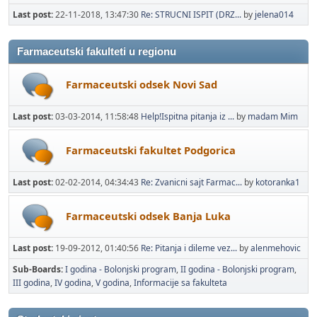
Last post:
22-11-2018, 13:47:30
Re: STRUCNI ISPIT (DRZ...
by
jelena014
Farmaceutski fakulteti u regionu
Farmaceutski odsek Novi Sad
Last post:
03-03-2014, 11:58:48
Help!Ispitna pitanja iz ...
by
madam Mim
Farmaceutski fakultet Podgorica
Last post:
02-02-2014, 04:34:43
Re: Zvanicni sajt Farmac...
by
kotoranka1
Farmaceutski odsek Banja Luka
Last post:
19-09-2012, 01:40:56
Re: Pitanja i dileme vez...
by
alenmehovic
Sub-Boards
I godina - Bolonjski program
II godina - Bolonjski program
III godina
IV godina
V godina
Informacije sa fakulteta