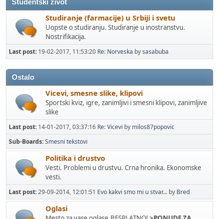
Studentski zivot
Studiranje (farmacije) u Srbiji i svetu
Uopste o studiranju. Studiranje u inostranstvu.
Nostrifikacija.
Last post:
19-02-2017, 11:53:20
Re: Norveska
by
sasabuba
Ostalo
Vicevi, smesne slike, klipovi
Sportski kviz, igre, zanimljivi i smesni klipovi, zanimljive
slike
Last post:
14-01-2017, 03:37:16
Re: Vicevi
by
milos87popovic
Sub-Boards
Smesni tekstovi
Politika i drustvo
Vesti. Problemi u drustvu. Crna hronika. Ekonomske
vesti.
Last post:
29-09-2014, 12:01:51
Evo kakvi smo mi u stvar...
by
Bred
Oglasi
Mesto za vase oglase.BESPLATNO!
>PONUDE ZA