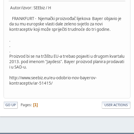
Autor/izvor: SEEbiz / H
FRANKFURT - Njemački proizvođač lijekova Bayer objavio je
da su mu europske vlasti dale zeleno svjetlo za novi
kontraceptiv koji može spriječiti trudnoće do tri godine.
.
.
.
Proizvod bi se na tržištu EU-a trebao pojaviti u drugom kvartalu
2013. pod imenom "Jaydess". Bayer proizvod planira prodavati
i u SAD-u.
http://www.seebiz.eu/eu-odobrio-nov-bayerov-
kontraceptiv/ar-51415/
Pages
1
GO UP
USER ACTIONS