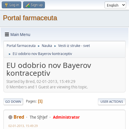
Log in
Sign up
Portal farmaceuta
Main Menu
Portal farmaceuta
Nauka
Vesti iz struke - svet
►
►
EU odobrio nov Bayerov kontraceptiv
►
EU odobrio nov Bayerov
kontraceptiv
Started by Bred, 02-01-2013, 15:49:29
0 Members and 1 Guest are viewing this topic.
Pages
1
GO DOWN
USER ACTIONS
Bred
The S[h]ef
Administrator
02-01-2013, 15:49:29