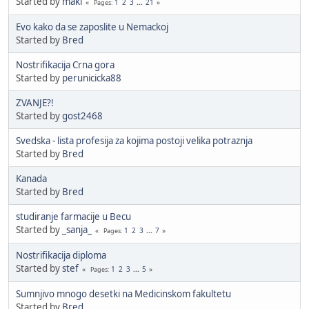
Started by
maki
1
2
3
...
21
Pages
Evo kako da se zaposlite u Nemackoj
Started by
Bred
Nostrifikacija Crna gora
Started by
perunicicka88
ZVANJE?!
Started by
gost2468
Svedska - lista profesija za kojima postoji velika potraznja
Started by
Bred
Kanada
Started by
Bred
studiranje farmacije u Becu
Started by
_sanja_
1
2
3
...
7
Pages
Nostrifikacija diploma
Started by
stef
1
2
3
...
5
Pages
Sumnjivo mnogo desetki na Medicinskom fakultetu
Started by
Bred