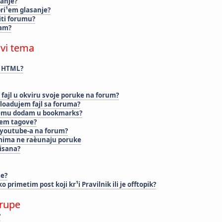
anje?
bri¹em glasanje?
iti forumu?
sam?
ovi tema
m HTML?
fajl u okviru svoje poruke na forum?
loadujem fajl sa foruma?
temu dodam u bookmarks?
jem tagove?
 youtube-a na forum?
umima ne raèunaju poruke
risana?
me?
 primetim post koji kr¹i Pravilnik ili je offtopik?
grupe
?