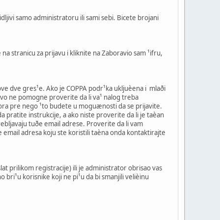
jivi samo administratoru ili sami sebi. Bicete brojani
na stranicu za prijavu i kliknite na Zaboravio sam ¹ifru,
d ove dve gres¹e. Ako je COPPA podr¹ka ukljuèena i mlaði
 ovo ne pomogne proverite da li va¹ nalog treba
atora pre nego ¹to budete u moguænosti da se prijavite.
pratite instrukcije, a ako niste proverite da li je taèan
trebljavaju tuðe email adrese. Proverite da li vam
 email adresa koju ste koristili taèna onda kontaktirajte
at prilikom registracije) ili je administrator obrisao vas
bri¹u korisnike koji ne pi¹u da bi smanjili velièinu