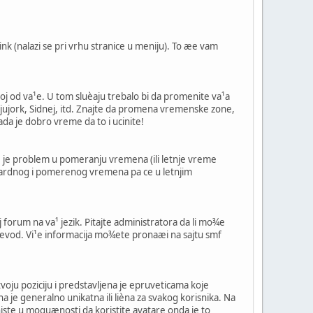
link (nalazi se pri vrhu stranice u meniju). To æe vam
oj od va¹e. U tom sluèaju trebalo bi da promenite va¹a
Njujork, Sidnej, itd. Znajte da promena vremenske zone,
da je dobro vreme da to i ucinite!
e je problem u pomeranju vremena (ili letnje vreme
ndardnog i pomerenog vremena pa ce u letnjim
j forum na va¹ jezik. Pitajte administratora da li mo¾e
prevod. Vi¹e informacija mo¾ete pronaæi na sajtu smf
voju poziciju i predstavljena je epruveticama koje
a je generalno unikatna ili lièna za svakog korisnika. Na
 niste u moguænosti da koristite avatare onda je to