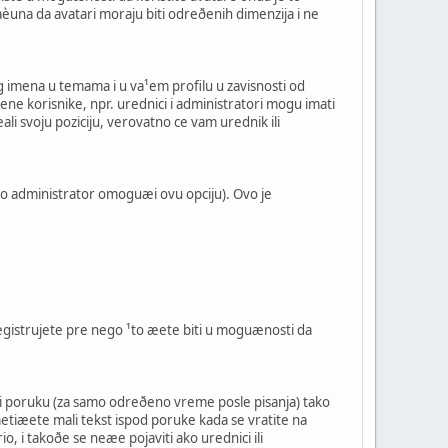
raèuna da avatari moraju biti odreðenih dimenzija i ne
og imena u temama i u va¹em profilu u zavisnosti od
eðene korisnike, npr. urednici i administratori mogu imati
i svoju poziciju, verovatno ce vam urednik ili
ko administrator omoguæi ovu opciju). Ovo je
egistrujete pre nego ¹to æete biti u moguænosti da
ti poruku (za samo odreðeno vreme posle pisanja) tako
tiæete mali tekst ispod poruke kada se vratite na
, i takoðe se neæe pojaviti ako urednici ili