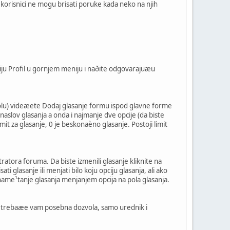
i korisnici ne mogu brisati poruke kada neko na njih
ciju Profil u gornjem meniju i naðite odgovarajuæu
zvolu) videæete Dodaj glasanje formu ispod glavne forme
aslov glasanja a onda i najmanje dve opcije (da biste
it za glasanje, 0 je beskonaèno glasanje. Postoji limit
ratora foruma. Da biste izmenili glasanje kliknite na
 glasanje ili menjati bilo koju opciju glasanja, ali ako
va name¹tanje glasanja menjanjem opcija na pola glasanja.
itd. trebaæe vam posebna dozvola, samo urednik i