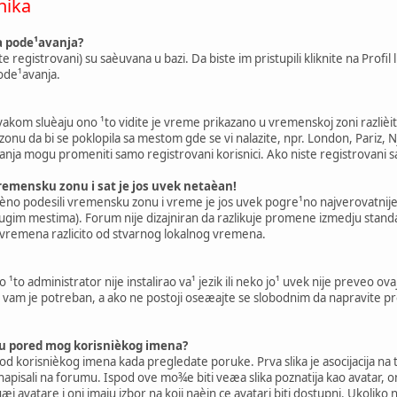
nika
 pode¹avanja?
 registrovani) su saèuvana u bazi. Da biste im pristupili kliknite na Profil 
ode¹avanja.
akom sluèaju ono ¹to vidite je vreme prikazano u vremenskoj zoni razlièit
nu da bi se poklopila sa mestom gde se vi nalazite, npr. London, Pariz, 
ja mogu promeniti samo registrovani korisnici. Ako niste registrovani sa
emensku zonu i sat je jos uvek netaèan!
taèno podesili vremensku zonu i vreme je jos uvek pogre¹no najverovatnij
drugim mestima). Forum nije dizajniran da razlikuje promene izmedju sta
 vremena razlicito od stvarnog lokalnog vremena.
¹to administrator nije instalirao va¹ jezik ili neko jo¹ uvek nije preveo ova
koji vam je potreban, a ako ne postoji oseæajte se slobodnim da napravite 
ku pored mog korisnièkog imena?
od korisnièkog imena kada pregledate poruke. Prva slika je asocijacija na t
apisali na forumu. Ispod ove mo¾e biti veæa slika poznatija kao avatar, on
 avatare i oni imaju izbor na koji naèin ce avatari biti dostupni. Ukoliko