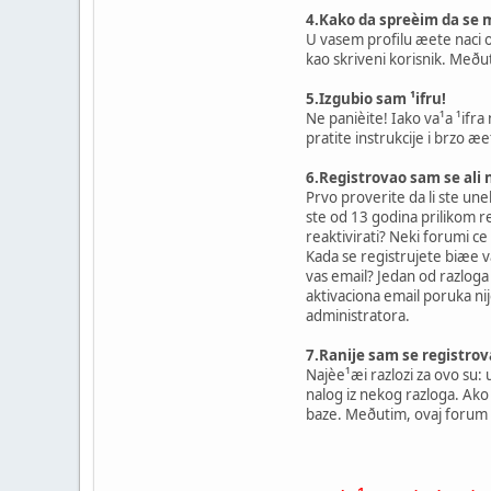
4.Kako da spreèim da se m
U vasem profilu æete naci op
kao skriveni korisnik. Meðu
5.Izgubio sam ¹ifru!
Ne panièite! Iako va¹a ¹ifra
pratite instrukcije i brzo æ
6.Registrovao sam se ali 
Prvo proverite da li ste un
ste od 13 godina prilikom re
reaktivirati? Neki forumi ce
Kada se registrujete biæe va
vas email? Jedan od razloga 
aktivaciona email poruka nij
administratora.
7.Ranije sam se registrova
Najèe¹æi razlozi za ovo su: u
nalog iz nekog razloga. Ako 
baze. Meðutim, ovaj forum