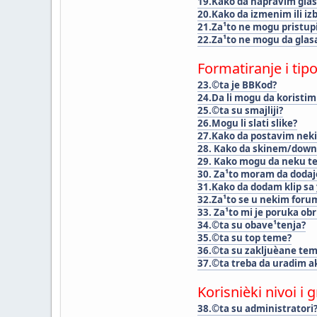
19.Kako da napravim glas
20.Kako da izmenim ili iz
21.Za¹to ne mogu pristup
22.Za¹to ne mogu da gla
Formatiranje i tip
23.©ta je BBKod?
24.Da li mogu da koristi
25.©ta su smajliji?
26.Mogu li slati slike?
27.Kako da postavim neki 
28. Kako da skinem/down
29. Kako mogu da neku 
30. Za¹to moram da doda
31.Kako da dodam klip sa
32.Za¹to se u nekim for
33. Za¹to mi je poruka ob
34.©ta su obave¹tenja?
35.©ta su top teme?
36.©ta su zakljuèane te
37.©ta treba da uradim ako
Korisnièki nivoi i 
38.©ta su administratori