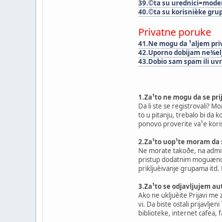
39.©ta su urednici=moder
40.©ta su korisnièke gru
Privatne poruke
41.Ne mogu da ¹aljem pri
42.Uporno dobijam ne¾el
43.Dobio sam spam ili uvr
1.Za¹to ne mogu da se pri
Da li ste se registrovali? M
to u pitanju, trebalo bi da 
ponovo proverite va¹e koris
2.Za¹to uop¹te moram da 
Ne morate takoðe, na admin
pristup dodatnim moguænosti
prikljuèivanje grupama itd.
3.Za¹to se odjavljujem a
Ako ne ukljuèite Prijavi me
vi. Da biste ostali prijavlj
biblioteke, internet cafea, f