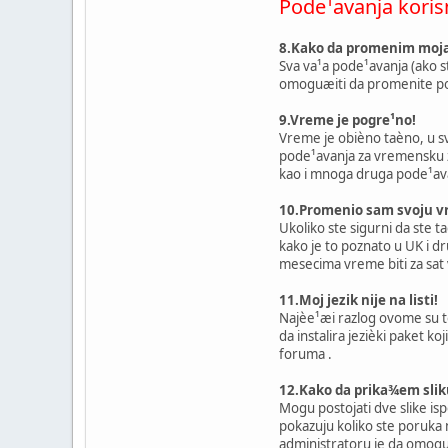
Pode¹avanja koris
8.Kako da promenim moja
Sva va¹a pode¹avanja (ako ste
omoguæiti da promenite p
9.Vreme je pogre¹no!
Vreme je obièno taèno, u sv
pode¹avanja za vremensku zo
kao i mnoga druga pode¹avan
10.Promenio sam svoju vr
Ukoliko ste sigurni da ste 
kako je to poznato u UK i 
mesecima vreme biti za sat
11.Moj jezik nije na listi!
Najèe¹æi razlog ovome su to 
da instalira jezièki paket 
foruma .
12.Kako da prika¾em sli
Mogu postojati dve slike isp
pokazuju koliko ste poruka n
administratoru je da omoguæi