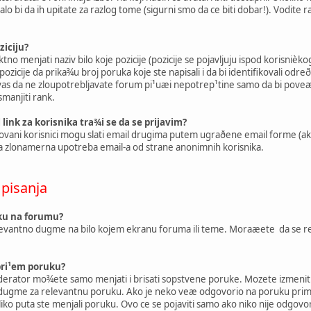
lo bi da ih upitate za razlog tome (sigurni smo da ce biti dobar!). Vodite 
iciju?
o menjati naziv bilo koje pozicije (pozicije se pojavljuju ispod korisnièk
 pozicije da prika¾u broj poruka koje ste napisali i da bi identifikovali odr
 vas da ne zloupotrebljavate forum pi¹uæi nepotrep¹tine samo da bi poveæal
manjiti rank.
link za korisnika tra¾i se da se prijavim?
rovani korisnici mogu slati email drugima putem ugraðene email forme (a
a zlonamerna upotreba email-a od strane anonimnih korisnika.
 pisanja
ku na forumu?
elevantno dugme na bilo kojem ekranu foruma ili teme. Moraæete da se r
bri¹em poruku?
moderator mo¾ete samo menjati i brisati sopstvene poruke. Mozete izmeni
i dugme za relevantnu poruku. Ako je neko veæ odgovorio na poruku prime
ko puta ste menjali poruku. Ovo ce se pojaviti samo ako niko nije odgovorio