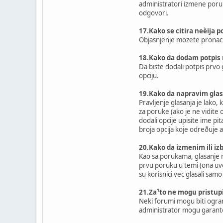
administratori izmene poruku
odgovori.
17.Kako se citira neèija 
Objasnjenje mozete pronac
18.Kako da dodam potpis 
Da biste dodali potpis prvo
opciju.
19.Kako da napravim glas
Pravljenje glasanja je lako
za poruke (ako je ne vidite
dodali opcije upisite ime pi
broja opcija koje odreðuje 
20.Kako da izmenim ili iz
Kao sa porukama, glasanje m
prvu poruku u temi (ona uvek
su korisnici vec glasali sam
21.Za¹to ne mogu pristup
Neki forumi mogu biti ograni
administrator mogu garantov