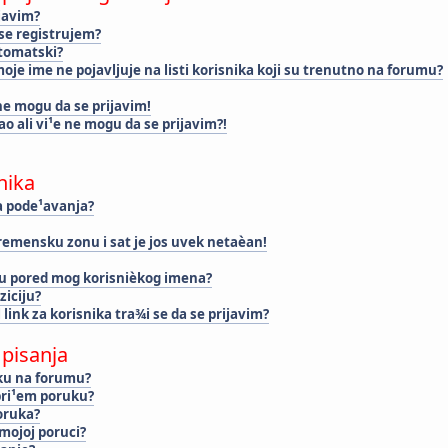
javim?
se registrujem?
utomatski?
oje ime ne pojavljuje na listi korisnika koji su trenutno na forumu?
ne mogu da se prijavim!
o ali vi¹e ne mogu da se prijavim?!
nika
 pode¹avanja?
emensku zonu i sat je jos uvek netaèan!
ku pored mog korisnièkog imena?
iciju?
link za korisnika tra¾i se da se prijavim?
 pisanja
ku na forumu?
bri¹em poruku?
poruka?
mojoj poruci?