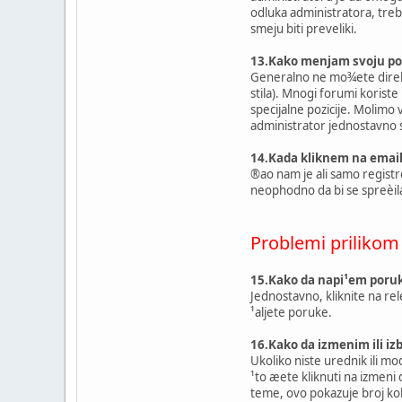
odluka administratora, treba
smeju biti preveliki.
13.Kako menjam svoju poz
Generalno ne mo¾ete direktn
stila). Mnogi forumi koriste
specijalne pozicije. Molimo
administrator jednostavno s
14.Kada kliknem na email 
®ao nam je ali samo regist
neophodno da bi se spreèil
Problemi prilikom
15.Kako da napi¹em poru
Jednostavno, kliknite na r
¹aljete poruke.
16.Kako da izmenim ili iz
Ukoliko niste urednik ili 
¹to æete kliknuti na izmen
teme, ovo pokazuje broj koli