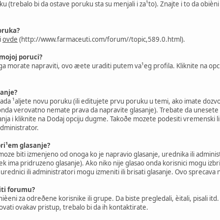
 (trebalo bi da ostave poruku sta su menjali i za¹to). Znajte i to da obièn
poruka?
i
ovde
(http://www.farmaceuti.com/forum//topic,589.0.html).
mojoj poruci?
 ga morate napraviti, ovo æete uraditi putem va¹eg profila. Kliknite na op
anje?
, kada ¹aljete novu poruku (ili editujete prvu poruku u temi, ako imate do
 onda verovatno nemate prava da napravite glasanje). Trebate da unesete n
tanja i kliknite na Dodaj opciju dugme. Takoðe mozete podesiti vremenski lim
administrator.
bri¹em glasanje?
oze biti izmenjeno od onoga ko je napravio glasanje, urednika ili administ
 ima pridruzeno glasanje). Ako niko nije glasao onda korisnici mogu izbrisati
o urednici ili administratori mogu izmeniti ili brisati glasanje. Ovo spreca
iti forumu?
èeni za odreðene korisnike ili grupe. Da biste pregledali, èitali, pisali 
ati ovakav pristup, trebalo bi da ih kontaktirate.