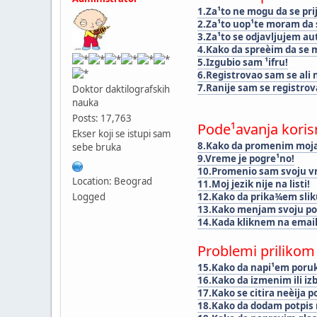
1.Za¹to ne mogu da se pri
2.Za¹to uop¹te moram da 
3.Za¹to se odjavljujem a
4.Kako da spreèim da se m
5.Izgubio sam ¹ifru!
6.Registrovao sam se ali 
7.Ranije sam se registrova
Doktor daktilografskih
nauka
Posts: 17,763
Pode¹avanja koris
Ekser koji se istupi sam
8.Kako da promenim moja
sebe bruka
9.Vreme je pogre¹no!
10.Promenio sam svoju vr
Location: Beograd
11.Moj jezik nije na listi!
12.Kako da prika¾em sli
Logged
13.Kako menjam svoju poz
14.Kada kliknem na email 
Problemi prilikom
15.Kako da napi¹em poru
16.Kako da izmenim ili iz
17.Kako se citira neèija 
18.Kako da dodam potpis 