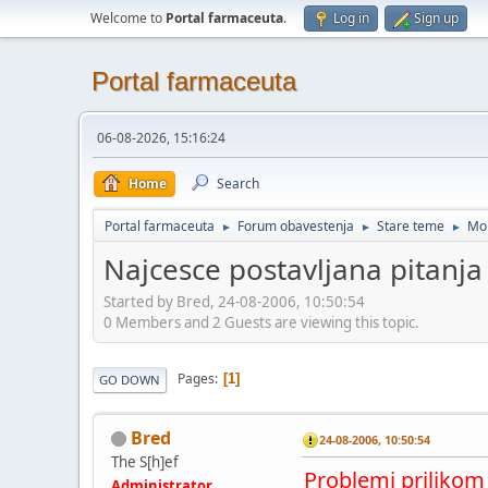
Welcome to
Portal farmaceuta
.
Log in
Sign up
Portal farmaceuta
06-08-2026, 15:16:24
Home
Search
Portal farmaceuta
Forum obavestenja
Stare teme
Mol
►
►
►
Najcesce postavljana pitanja
Started by Bred, 24-08-2006, 10:50:54
0 Members and 2 Guests are viewing this topic.
Pages
1
GO DOWN
Bred
24-08-2006, 10:50:54
The S[h]ef
Problemi prilikom p
Administrator