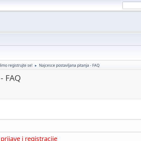
imo registrujte se!
Najcesce postavljana pitanja - FAQ
►
 - FAQ
rijave i registracije