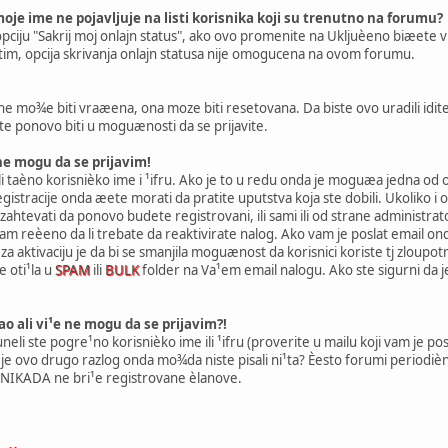
oje ime ne pojavljuje na listi korisnika koji su trenutno na forumu?
ciju "Sakrij moj onlajn status", ako ovo promenite na Ukljuèeno biæete vidl
tim, opcija skrivanja onlajn statusa nije omogucena na ovom forumu.
 ne mo¾e biti vraæena, ona moze biti resetovana. Da biste ovo uradili idite 
ete ponovo biti u moguænosti da se prijavite.
ne mogu da se prijavim!
eli taèno korisnièko ime i ¹ifru. Ako je to u redu onda je moguæa jedna o
gistracije onda æete morati da pratite uputstva koja ste dobili. Ukoliko i
 zahtevati da ponovo budete registrovani, ili sami ili od strane administr
m reèeno da li trebate da reaktivirate nalog. Ako vam je poslat email onda 
za aktivaciju je da bi se smanjila moguænost da korisnici koriste tj zloupo
e oti¹la u
SPAM
ili
BULK
folder na Va¹em email nalogu. Ako ste sigurni da je
o ali vi¹e ne mogu da se prijavim?!
neli ste pogre¹no korisnièko ime ili ¹ifru (proverite u mailu koji vam je posl
je ovo drugo razlog onda mo¾da niste pisali ni¹ta? Èesto forumi periodièno 
 NIKADA ne bri¹e registrovane èlanove.