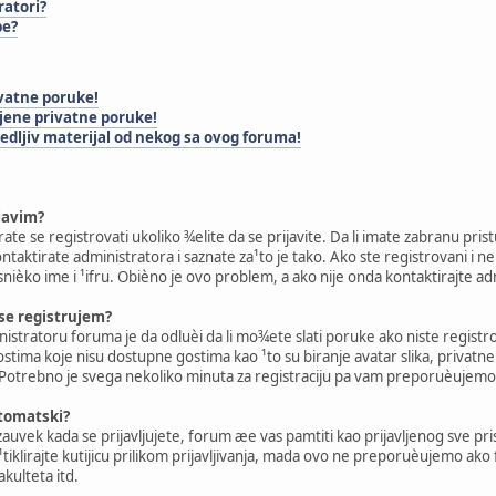
atori?
pe?
vatne poruke!
jene privatne poruke!
edljiv materijal od nekog sa ovog foruma!
javim?
orate se registrovati ukoliko ¾elite da se prijavite. Da li imate zabranu p
kontaktirate administratora i saznate za¹to je tako. Ako ste registrovani i
nièko ime i ¹ifru. Obièno je ovo problem, a ako nije onda kontaktirajte 
se registrujem?
istratoru foruma je da odluèi da li mo¾ete slati poruke ako niste regist
ma koje nisu dostupne gostima kao ¹to su biranje avatar slika, privatne
 Potrebno je svega nekoliko minuta za registraciju pa vam preporuèujemo 
utomatski?
 zauvek kada se prijavljujete, forum æe vas pamtiti kao prijavljenog sve p
eni ¹tiklirajte kutijicu prilikom prijavljivanja, mada ovo ne preporuèujemo 
akulteta itd.