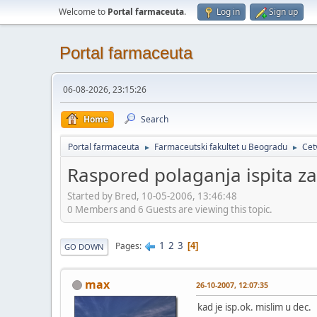
Welcome to
Portal farmaceuta
.
Log in
Sign up
Portal farmaceuta
06-08-2026, 23:15:26
Home
Search
Portal farmaceuta
Farmaceutski fakultet u Beogradu
Cet
►
►
Raspored polaganja ispita z
Started by Bred, 10-05-2006, 13:46:48
0 Members and 6 Guests are viewing this topic.
1
2
3
Pages
4
GO DOWN
max
26-10-2007, 12:07:35
kad je isp.ok. mislim u dec.