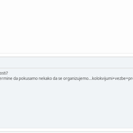
osti?
ce termine da pokusamo nekako da se organizujemo...kolokvijumi+vezbe+p