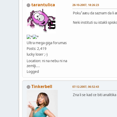
tarantulica
28-10-2007, 18:26:23
Poku¹aæu da saznam da li æ
Neki instituti su istakli spis
Ultra mega giga forumas
Posts: 2,419
lucky loser ;-)
Location: ni na nebu ni na
zemlji....
Logged
Tinkerbell
07-12-2007, 06:52:43
Zna li se kad ce biti analiti