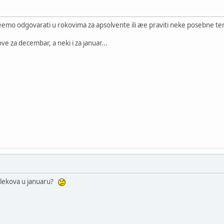
emo odgovarati u rokovima za apsolvente ili æe praviti neke posebne t
kove za decembar, a neki i za januar...
ka lekova u januaru?