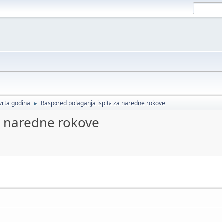
vrta godina
Raspored polaganja ispita za naredne rokove
►
a naredne rokove