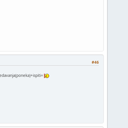
#46
redavanja(poneka)+ispiti=