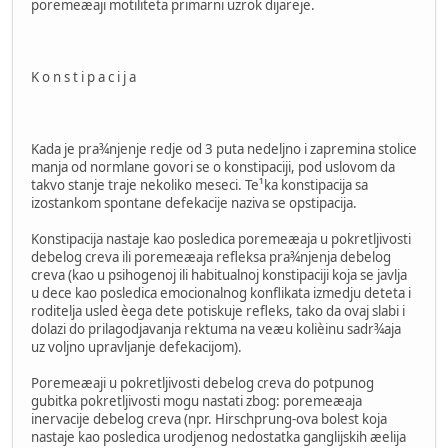
poremeæaji motiliteta primarni uzrok dijareje.
K o n s t i p a c i j a
Kada je pra¾njenje redje od 3 puta nedeljno i zapremina stolice
manja od normlane govori se o konstipaciji, pod uslovom da
takvo stanje traje nekoliko meseci. Te¹ka konstipacija sa
izostankom spontane defekacije naziva se opstipacija.
Konstipacija nastaje kao posledica poremeæaja u pokretljivosti
debelog creva ili poremeæaja refleksa pra¾njenja debelog
creva (kao u psihogenoj ili habitualnoj konstipaciji koja se javlja
u dece kao posledica emocionalnog konflikata izmedju deteta i
roditelja usled èega dete potiskuje refleks, tako da ovaj slabi i
dolazi do prilagodjavanja rektuma na veæu kolièinu sadr¾aja
uz voljno upravljanje defekacijom).
Poremeæaji u pokretljivosti debelog creva do potpunog
gubitka pokretljivosti mogu nastati zbog: poremeæaja
inervacije debelog creva (npr. Hirschprung-ova bolest koja
nastaje kao posledica urodjenog nedostatka ganglijskih æelija