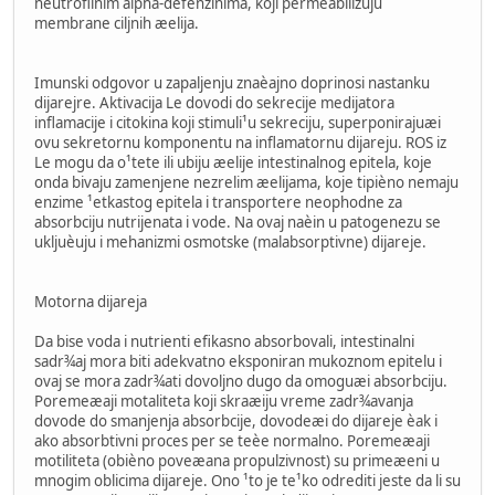
neutrofilnim alpha-defenzinima, koji permeabilizuju
membrane ciljnih æelija.
Imunski odgovor u zapaljenju znaèajno doprinosi nastanku
dijarejre. Aktivacija Le dovodi do sekrecije medijatora
inflamacije i citokina koji stimuli¹u sekreciju, superponirajuæi
ovu sekretornu komponentu na inflamatornu dijareju. ROS iz
Le mogu da o¹tete ili ubiju æelije intestinalnog epitela, koje
onda bivaju zamenjene nezrelim æelijama, koje tipièno nemaju
enzime ¹etkastog epitela i transportere neophodne za
absorbciju nutrijenata i vode. Na ovaj naèin u patogenezu se
ukljuèuju i mehanizmi osmotske (malabsorptivne) dijareje.
Motorna dijareja
Da bise voda i nutrienti efikasno absorbovali, intestinalni
sadr¾aj mora biti adekvatno eksponiran mukoznom epitelu i
ovaj se mora zadr¾ati dovoljno dugo da omoguæi absorbciju.
Poremeæaji motaliteta koji skraæiju vreme zadr¾avanja
dovode do smanjenja absorbcije, dovodeæi do dijareje èak i
ako absorbtivni proces per se teèe normalno. Poremeæaji
motiliteta (obièno poveæana propulzivnost) su primeæeni u
mnogim oblicima dijareje. Ono ¹to je te¹ko odrediti jeste da li su