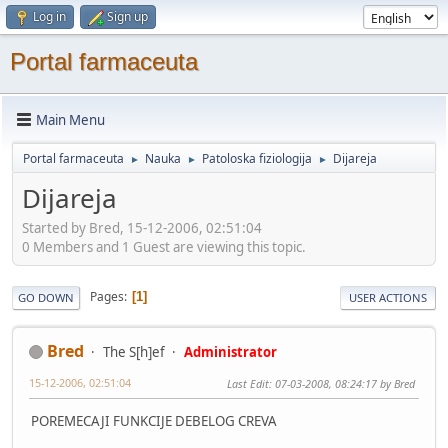
Log in
Sign up
Portal farmaceuta
Main Menu
Portal farmaceuta
Nauka
Patoloska fiziologija
Dijareja
►
►
►
Dijareja
Started by Bred, 15-12-2006, 02:51:04
0 Members and 1 Guest are viewing this topic.
Pages
1
GO DOWN
USER ACTIONS
Bred
The S[h]ef
Administrator
15-12-2006, 02:51:04
Last Edit
: 07-03-2008, 08:24:17 by Bred
POREMECAJI FUNKCIJE DEBELOG CREVA