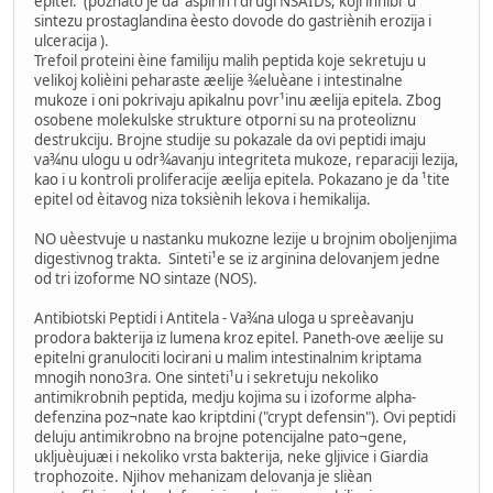
epitel. (poznato je da aspirin i drugi NSAIDs, koji inhibi¹u
sintezu prostaglandina èesto dovode do gastriènih erozija i
ulceracija ).
Trefoil proteini èine familiju malih peptida koje sekretuju u
velikoj kolièini peharaste æelije ¾eluèane i intestinalne
mukoze i oni pokrivaju apikalnu povr¹inu æelija epitela. Zbog
osobene molekulske strukture otporni su na proteoliznu
destrukciju. Brojne studije su pokazale da ovi peptidi imaju
va¾nu ulogu u odr¾avanju integriteta mukoze, reparaciji lezija,
kao i u kontroli proliferacije æelija epitela. Pokazano je da ¹tite
epitel od èitavog niza toksiènih lekova i hemikalija.
NO uèestvuje u nastanku mukozne lezije u brojnim oboljenjima
digestivnog trakta. Sinteti¹e se iz arginina delovanjem jedne
od tri izoforme NO sintaze (NOS).
Antibiotski Peptidi i Antitela - Va¾na uloga u spreèavanju
prodora bakterija iz lumena kroz epitel. Paneth-ove æelije su
epitelni granulociti locirani u malim intestinalnim kriptama
mnogih nono3ra. One sinteti¹u i sekretuju nekoliko
antimikrobnih peptida, medju kojima su i izoforme alpha-
defenzina poz¬nate kao kriptdini ("crypt defensin"). Ovi peptidi
deluju antimikrobno na brojne potencijalne pato¬gene,
ukljuèujuæi i nekoliko vrsta bakterija, neke gljivice i Giardia
trophozoite. Njihov mehanizam delovanja je slièan