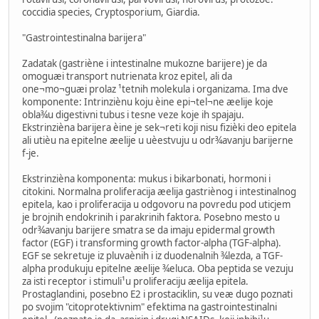
coccidia species, Cryptosporium, Giardia.
"Gastrointestinalna barijera"
Zadatak (gastriène i intestinalne mukozne barijere) je da
omoguæi transport nutrienata kroz epitel, ali da
one¬mo¬guæi prolaz ¹tetnih molekula i organizama. Ima dve
komponente: Intrinziènu koju èine epi¬tel¬ne æelije koje
obla¾u digestivni tubus i tesne veze koje ih spajaju.
Ekstrinzièna barijera èine je sek¬reti koji nisu fizièki deo epitela
ali utièu na epitelne æelije u uèestvuju u odr¾avanju barijerne
f-je.
Ekstrinzièna komponenta: mukus i bikarbonati, hormoni i
citokini. Normalna proliferacija æelija gastriènog i intestinalnog
epitela, kao i proliferacija u odgovoru na povredu pod uticjem
je brojnih endokrinih i parakrinih faktora. Posebno mesto u
odr¾avanju barijere smatra se da imaju epidermal growth
factor (EGF) i transforming growth factor-alpha (TGF-alpha).
EGF se sekretuje iz pluvaènih i iz duodenalnih ¾lezda, a TGF-
alpha produkuju epitelne æelije ¾eluca. Oba peptida se vezuju
za isti receptor i stimuli¹u proliferaciju æelija epitela.
Prostaglandini, posebno E2 i prostaciklin, su veæ dugo poznati
po svojim "citoprotektivnim" efektima na gastrointestinalni