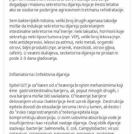
dogadjaja i masivnu sekretornu dijareju koja je èesto letalna
ako se osoba ne podvrgne agresivnom tretmanu rehidratacije.
Sem bakterijskih toksina, veliki broj drugih agenasa takodje
mo¾e da indukuje sekretornu dijareju pokretanjem
intestinalne sekretorne ma¹inerije: neki laksativi, hormoni koje
sekretuju neki tipovi tumora (npr. VIP), veliki broj lekova (npr.
neki antidepresivi, lekovi za astmu), neki metali, organski
otrovi, biljni produkti (npr. arsenik, insecticidi, otrovi gljiva,
cafein). U veæini sluèajeva, secketorna dijareja ne prolazi ni
posle 2-3 dana gladovanja.
Inflamatorna i Infektivna dijareja
Epitel GIT je za¹tiæen od o¹teæenja brojnim mehanizmima koji
èine gastrointestinalnu barijeru, ali, poput mnogih drugih, i
ova barijera mo¾e biti savladana. O¹teæenje barijere
delovanjem virusa i bakterija je èest uzrok dijareje. Destrukcija
epitela dovodi do eksudacije seruma i krvi u lumen, ali èesto i
do ¹iroko rasprostranjenih o¹teèenja epitela koja
kompromituju absorpciju. U ovim uslovima absorbcija vode je
insuficijentna i kao rezultat nastaje dijareja. Ovaj oblik dijareje
izazivaju: bacterije: Salmonella, E. coli, Campylobacter, virusi:
rotavirusi, coronavirusi, parvovirusi, norovirus, protozoe: