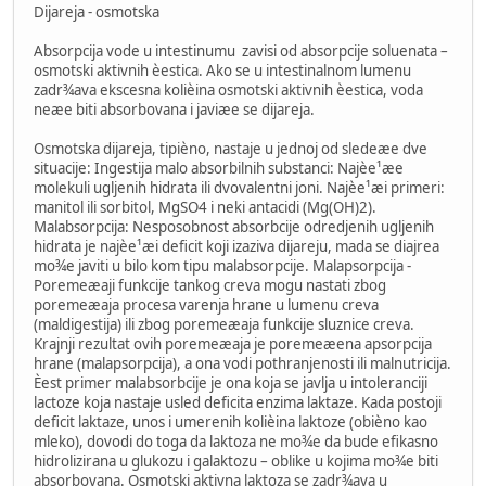
Dijareja - osmotska
Absorpcija vode u intestinumu zavisi od absorpcije soluenata –
osmotski aktivnih èestica. Ako se u intestinalnom lumenu
zadr¾ava ekscesna kolièina osmotski aktivnih èestica, voda
neæe biti absorbovana i javiæe se dijareja.
Osmotska dijareja, tipièno, nastaje u jednoj od sledeæe dve
situacije: Ingestija malo absorbilnih substanci: Najèe¹æe
molekuli ugljenih hidrata ili dvovalentni joni. Najèe¹æi primeri:
manitol ili sorbitol, MgSO4 i neki antacidi (Mg(OH)2).
Malabsorpcija: Nesposobnost absorbcije odredjenih ugljenih
hidrata je najèe¹æi deficit koji izaziva dijareju, mada se diajrea
mo¾e javiti u bilo kom tipu malabsorpcije. Malapsorpcija -
Poremeæaji funkcije tankog creva mogu nastati zbog
poremeæaja procesa varenja hrane u lumenu creva
(maldigestija) ili zbog poremeæaja funkcije sluznice creva.
Krajnji rezultat ovih poremeæaja je poremeæena apsorpcija
hrane (malapsorpcija), a ona vodi pothranjenosti ili malnutricija.
Èest primer malabsorbcije je ona koja se javlja u intoleranciji
lactoze koja nastaje usled deficita enzima laktaze. Kada postoji
deficit laktaze, unos i umerenih kolièina laktoze (obièno kao
mleko), dovodi do toga da laktoza ne mo¾e da bude efikasno
hidrolizirana u glukozu i galaktozu – oblike u kojima mo¾e biti
absorbovana. Osmotski aktivna laktoza se zadr¾ava u