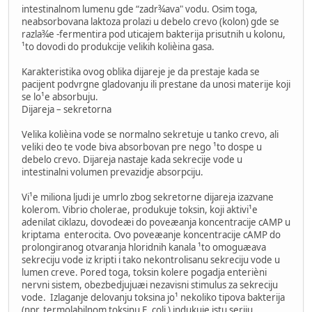
intestinalnom lumenu gde “zadr¾ava" vodu. Osim toga,
neabsorbovana laktoza prolazi u debelo crevo (kolon) gde se
razla¾e -fermentira pod uticajem bakterija prisutnih u kolonu,
¹to dovodi do produkcije velikih kolièina gasa.
Karakteristika ovog oblika dijareje je da prestaje kada se
pacijent podvrgne gladovanju ili prestane da unosi materije koji
se lo¹e absorbuju.
Dijareja – sekretorna
Velika kolièina vode se normalno sekretuje u tanko crevo, ali
veliki deo te vode biva absorbovan pre nego ¹to dospe u
debelo crevo. Dijareja nastaje kada sekrecije vode u
intestinalni volumen prevazidje absorpciju.
Vi¹e miliona ljudi je umrlo zbog sekretorne dijareja izazvane
kolerom. Vibrio cholerae, produkuje toksin, koji aktivi¹e
adenilat ciklazu, dovodeæi do poveæanja koncentracije cAMP u
kriptama enterocita. Ovo poveæanje koncentracije cAMP do
prolongiranog otvaranja hloridnih kanala ¹to omoguæava
sekreciju vode iz kripti i tako nekontrolisanu sekreciju vode u
lumen creve. Pored toga, toksin kolere pogadja enterièni
nervni sistem, obezbedjujuæi nezavisni stimulus za sekreciju
vode. Izlaganje delovanju toksina jo¹ nekoliko tipova bakterija
(npr. termolabilnom toksinu E. coli ) indukuje istu seriju