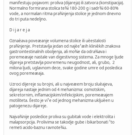
manifestuju pojavom: proliva (dijareja) ili zatvora (konstipacija).
Normalno formirana stolica te¾i 180-200 g i sadr¾i 60-80%
vode, a normalan ritma pra¾njenja stolice je jednom dnevno
do tri puta nedeljno.
D i j a r e j a
Oznaèava poveæanje volumena stolice ili uèestalosti
pra¾njenje. Pretstavlja jedan od najèe¹æih klinièkih znakova
gastrointestinalnih oboljenja, ali mo¾e da odra¾ava i
poremeæaje nastale van digestivnog sistema. Za mnoge ljude
dijareja pretstavlja povremenu neugodnost, ali, grubo, 2
milona ljudi, uglavnom dece, svake godine umre od posledica
ovog poremeæaja.
Uzroci dijereje su brojni, ali u najveæem broju sluèajeva,
dijareja nastaje jednim od 4 mehanizma: osmotskim,
sekretornim, inflamacijskim/infekcijskim, poremeæajem
motiliteta. Èesto je vi¹e od jednog mehanizma ukljuèen u
patogenezu dijareje.
Najva¾nije posledice proliva su gubitak vode i elektrolita i
malapsorpcija. Prolivima se takodje gube i bikarbonati ¹to
remeti acido-baznu ravnote¾u.