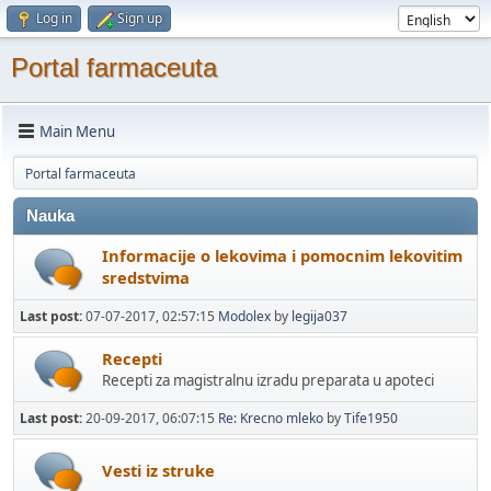
Log in
Sign up
Portal farmaceuta
Main Menu
Portal farmaceuta
Nauka
Informacije o lekovima i pomocnim lekovitim
sredstvima
Last post:
07-07-2017, 02:57:15
Modolex
by
legija037
Recepti
Recepti za magistralnu izradu preparata u apoteci
Last post:
20-09-2017, 06:07:15
Re: Krecno mleko
by
Tife1950
Vesti iz struke