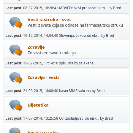
Last post:
08-07-2015, 18:26:41
MOVED: Novi preparat nam...
by
Bred
Vesti iz struke - svet
Vesti iz sveta koja se odnose na farmaceutsku struku
Last post:
19-12-2014, 14:04:40
Slovenija: Lekovi od eks...
by
Bred
Zdravlje
Zdravstveni saveti i pitanja
Last post:
19-09-2015, 17:14:10
spirulina
by
sslakana
Zdravlje - vesti
Last post:
21-09-2015, 14:08:40
Kasni MMR vakcina
by
Bred
Dijetetika
Last post:
17-07-2014, 13:25:58
Ovi zasladjivaci su nisk...
by
Bred
Vesti iz nauke