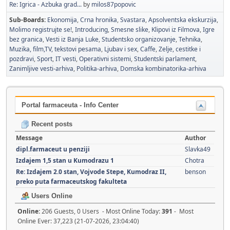
Re: Igrica - Azbuka grad...
by
milos87popovic
Sub-Boards
Ekonomija
Crna hronika
Svastara
Apsolventska ekskurzija
Molimo registrujte se!
Introducing
Smesne slike
Klipovi iz Filmova
Igre
bez granica
Vesti iz Banja Luke
Studentsko organizovanje
Tehnika
Muzika, film,TV, tekstovi pesama
Ljubav i sex
Caffe
Zelje, cestitke i
pozdravi
Sport
IT vesti
Operativni sistemi
Studentski parlament
Zanimljive vesti-arhiva
Politika-arhiva
Domska kombinatorika-arhiva
Portal farmaceuta - Info Center
Recent posts
Message
Author
dipl.farmaceut u penziji
Slavka49
Izdajem 1,5 stan u Kumodrazu 1
Chotra
Re: Izdajem 2.0 stan, Vojvode Stepe, Kumodraz II,
benson
preko puta farmaceutskog fakulteta
Users Online
Online:
206 Guests, 0 Users - Most Online Today:
391
- Most
Online Ever: 37,223 (21-07-2026, 23:04:40)