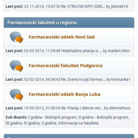
Last post:
22-11-2018, 13:47:30
Re: STRUCNI ISPIT (DRZ...
by
jelena014
Farmaceutski fakulteti u regionu
Farmaceutski odsek Novi Sad
Last post:
03-03-2014, 11:58:48
Help!Ispitna pitanja iz ...
by
madam Mim
Farmaceutski fakultet Podgorica
Last post:
02-02-2014, 04:34:43
Re: Zvanicni sajt Farmac...
by
kotoranka1
Farmaceutski odsek Banja Luka
Last post:
19-09-2012, 01:40:56
Re: Pitanja i dileme vez...
by
alenmehovic
Sub-Boards
I godina - Bolonjski program
II godina - Bolonjski program
III godina
IV godina
V godina
Informacije sa fakulteta