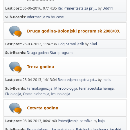
Last post:
06-06-2016, 07:14:35
Re: Primer testa za prij...
by
Ddd11
Sub-Boards
Informacije za brucose
Druga godina-Bolonjski program sk 2008/09.
Last post:
26-03-2012, 11:47:36
Odg: Strani jezik
by
nikol
Sub-Boards
Druga godina-Stari program
Treca godina
Last post:
28-04-2013, 14:13:04
Re: sredjena ispitna pit...
by
melis
Sub-Boards
Farmakognozija
Mikrobiologija
Farmaceutska hemija
Fiziologija
Opsta biohemija
Imunologija
Cetvrta godina
Last post:
08-06-2013, 06:41:40
Potvrdjivanje patofize
by
kaja
Sub-Boards
Bromatologija
Farmakologija
Patoloska fiziologija
Analitika