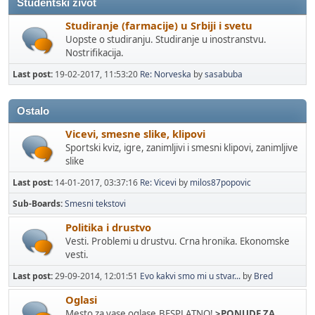
Studentski zivot
Studiranje (farmacije) u Srbiji i svetu
Uopste o studiranju. Studiranje u inostranstvu.
Nostrifikacija.
Last post:
19-02-2017, 11:53:20
Re: Norveska
by
sasabuba
Ostalo
Vicevi, smesne slike, klipovi
Sportski kviz, igre, zanimljivi i smesni klipovi, zanimljive
slike
Last post:
14-01-2017, 03:37:16
Re: Vicevi
by
milos87popovic
Sub-Boards
Smesni tekstovi
Politika i drustvo
Vesti. Problemi u drustvu. Crna hronika. Ekonomske
vesti.
Last post:
29-09-2014, 12:01:51
Evo kakvi smo mi u stvar...
by
Bred
Oglasi
Mesto za vase oglase.BESPLATNO!
>PONUDE ZA