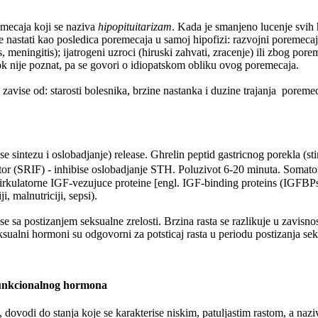
mecaja koji se naziva
hipopituitarizam
. Kada je smanjeno lucenje svih
stati kao posledica poremecaja u samoj hipofizi: razvojni poremecaji (
es, meningitis); ijatrogeni uzroci (hiruski zahvati, zracenje) ili zbog p
k nije poznat, pa se govori o idiopatskom obliku ovog poremecaja.
 zavise od: starosti bolesnika, brzine nastanka i duzine trajanja poreme
 sintezu i oslobadjanje) release. Ghrelin peptid gastricnog porekla (s
or (SRIF) - inhibise oslobadjanje STH. Poluzivot 6-20 minuta. Somatomed
rkulatorne IGF-vezujuce proteine [engl. IGF-binding proteins (IGFBPs)]
, malnutriciji, sepsi).
se sa postizanjem seksualne zrelosti. Brzina rasta se razlikuje u zavisn
 Seksualni hormoni su odgovorni za potsticaj rasta u periodu postizanja s
funkcionalnog hormona
ovodi do stanja koje se karakterise niskim, patuljastim rastom, a naziva