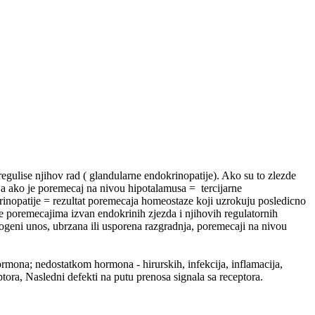
gulise njihov rad ( glandularne endokrinopatije). Ako su to zlezde
 a ako je poremecaj na nivou hipotalamusa = tercijarne
rinopatije = rezultat poremecaja homeostaze koji uzrokuju posledicno
e poremecajima izvan endokrinih zjezda i njihovih regulatornih
ogeni unos, ubrzana ili usporena razgradnja, poremecaji na nivou
mona; nedostatkom hormona - hirurskih, infekcija, inflamacija,
tora, Nasledni defekti na putu prenosa signala sa receptora.