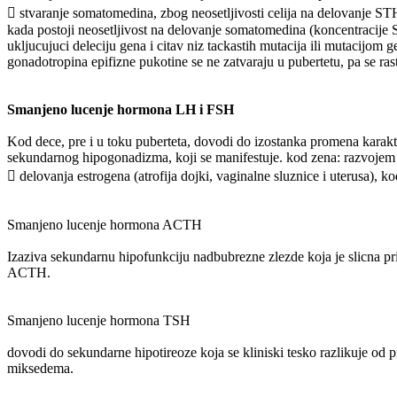
 stvaranje somatomedina, zbog neosetljivosti celija na delovanje ST
kada postoji neosetljivost na delovanje somatomedina (koncentraci
ukljucujuci deleciju gena i citav niz tackastih mutacija ili mutacij
gonadotropina epifizne pukotine se ne zatvaraju u pubertetu, pa se ra
Smanjeno lucenje hormona LH i FSH
Kod dece, pre i u toku puberteta, dovodi do izostanka promena karakte
sekundarnog hipogonadizma, koji se manifestuje. kod zena: razvojem
 delovanja estrogena (atrofija dojki, vaginalne sluznice i uterusa), 
Smanjeno lucenje hormona ACTH
Izaziva sekundarnu hipofunkciju nadbubrezne zlezde koja je slicna pr
ACTH.
Smanjeno lucenje hormona TSH
dovodi do sekundarne hipotireoze koja se kliniski tesko razlikuje od
miksedema.