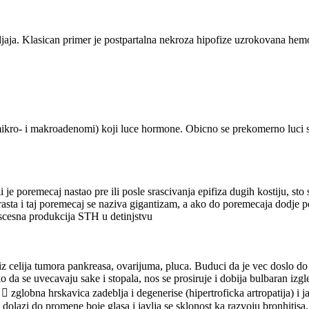
odjaja. Klasican primer je postpartalna nekroza hipofize uzrokovana h
(mikro- i makroadenomi) koji luce hormone. Obicno se prekomerno luc
je poremecaj nastao pre ili posle srascivanja epifiza dugih kostiju, st
asta i taj poremecaj se naziva gigantizam, a ako do poremecaja dodje pos
kscesna produkcija STH u detinjstvu
z celija tumora pankreasa, ovarijuma, pluca. Buduci da je vec doslo do 
ko da se uvecavaju sake i stopala, nos se prosiruje i dobija bulbaran izgl
 zglobna hrskavica zadeblja i degenerise (hipertroficka artropatija) i ja
dolazi do promene boje glasa i javlja se sklonost ka razvoju bronhitisa.