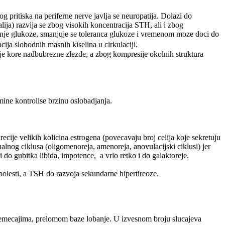
og pritiska na periferne nerve javlja se neuropatija. Dolazi do
ija) razvija se zbog visokih koncentracija STH, ali i zbog
vanje glukoze, smanjuje se toleranca glukoze i vremenom moze doci do
ija slobodnih masnih kiselina u cirkulaciji.
ije kore nadbubrezne zlezde, a zbog kompresije okolnih struktura
ine kontrolise brzinu oslobadjanja.
cije velikih kolicina estrogena (povecavaju broj celija koje sekretuju
alnog ciklusa (oligomenoreja, amenoreja, anovulacijski ciklusi) jer
o gubitka libida, impotence, a vrlo retko i do galaktoreje.
e bolesti, a TSH do razvoja sekundarne hipertireoze.
oremecajima, prelomom baze lobanje. U izvesnom broju slucajeva