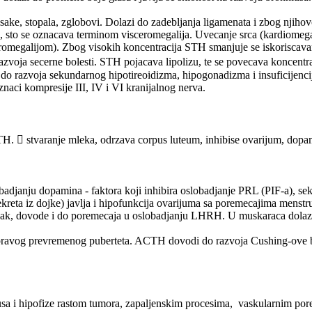
: sake, stopala, zglobovi. Dolazi do zadebljanja ligamenata i zbog njihov
da, sto se oznacava terminom visceromegalija. Uvecanje srca (kardiomegal
 akromegalijom). Zbog visokih koncentracija STH smanjuje se iskorisca
azvoja secerne bolesti. STH pojacava lipolizu, te se povecava koncentrac
i do razvoja sekundarnog hipotireoidizma, hipogonadizma i insuficijenc
znaci kompresije III, IV i VI kranijalnog nerva.
TH.  stvaranje mleka, odrzava corpus luteum, inhibise ovarijum, dopam
djanju dopamina - faktora koji inhibira oslobadjanje PRL (PIF-a), sekre
kreta iz dojke) javlja i hipofunkcija ovarijuma sa poremecajima menstru
nak, dovode i do poremecaja u oslobadjanju LHRH. U muskaraca dolazi d
o pravog prevremenog puberteta. ACTH dovodi do razvoja Cushing-ov
musa i hipofize rastom tumora, zapaljenskim procesima, vaskularnim p