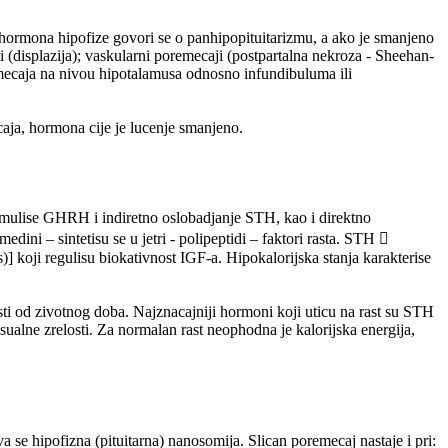
 hormona hipofize govori se o panhipopituitarizmu, a ako je smanjeno
displazija); vaskularni poremecaji (postpartalna nekroza - Sheehan-
oremecaja na nivou hipotalamusa odnosno infundibuluma ili
caja, hormona cije je lucenje smanjeno.
timulise GHRH i indiretno oslobadjanje STH, kao i direktno
ini – sintetisu se u jetri - polipeptidi – faktori rasta. STH 
 koji regulisu biokativnost IGF-a. Hipokalorijska stanja karakterise
osti od zivotnog doba. Najznacajniji hormoni koji uticu na rast su STH
eksualne zrelosti. Za normalan rast neophodna je kalorijska energija,
 se hipofizna (pituitarna) nanosomija. Slican poremecaj nastaje i pri: