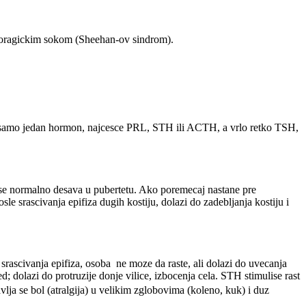
emoragickim sokom (Sheehan-ov sindrom).
i samo jedan hormon, najcesce PRL, STH ili ACTH, a vrlo retko TSH,
o se normalno desava u pubertetu. Ako poremecaj nastane pre
le srascivanja epifiza dugih kostiju, dolazi do zadebljanja kostiju i
srascivanja epifiza, osoba ne moze da raste, ali dolazi do uvecanja
ed; dolazi do protruzije donje vilice, izbocenja cela. STH stimulise rast
vlja se bol (atralgija) u velikim zglobovima (koleno, kuk) i duz