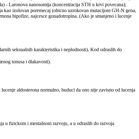
nala) - Laronova nanosomija (koncentracija STH u krvi povecana);
idja kao izolovan poremecaj (obicno uzrokovan mutacijom GH-N gena,
ormona hipofize, najcesce gonadotropina. (Ako je smanjeno i lucenje
arnih seksualnih karakteristika i neplodnosti). Kod odraslih do
iænog tonusa i dlakavosti).
e lucenje aldosterona normalno, buduci da ono nije zavisno od lucenja
ja u fizickom i mentalnom razvoju, a u odraslih do razvoja