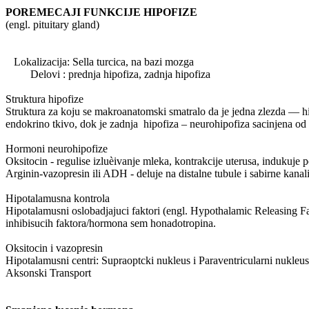
POREMECAJI FUNKCIJE HIPOFIZE
(engl. pituitary gland)
Lokalizacija: Sella turcica, na bazi mozga
Delovi : prednja hipofiza, zadnja hipofiza
Struktura hipofize
Struktura za koju se makroanatomski smatralo da je jedna zlezda — hip
endokrino tkivo, dok je zadnja hipofiza – neurohipofiza sacinjena od 
Hormoni neurohipofize
Oksitocin - regulise izluèivanje mleka, kontrakcije uterusa, indukuje p
Arginin-vazopresin ili ADH - deluje na distalne tubule i sabirne kanali
Hipotalamusna kontrola
Hipotalamusni oslobadjajuci faktori (engl. Hypothalamic Releasing Fac
inhibisucih faktora/hormona sem honadotropina.
Oksitocin i vazopresin
Hipotalamusni centri: Supraoptcki nukleus i Paraventricularni nukleus
Aksonski Transport