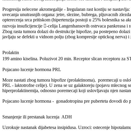
Progresija nelecene akromegalije - Iregularan rast kostiju se nastavlja
uvecanja unutrasnjih organa: jetre, slezine, bubrega, pljuvacnih zlez
opterecenja srca pritiskom (hipertenzija postoji u 25% bolesnika sa
razvoja insuficijencije -celija Langenhansovih ostrvaca pankreasa i r
Zbog rasta tumora dolazi do destrukcije hipofize, pa postepeno dolaz
javljaju se defekti u vidnom polju (zbog kompresije optickog nerva) i 
Prolaktin
199 amino kiselina. Poluzivot 20 min. Receptor slican receptoru za S
Pojacano lucenje hormona PRL
Moze nastati zbog tumora hipofize (prolaktinoma), poremecaji u osloba
PRL - laktotrofne celije). U zena se uz galaktoreju (pojavu mlecnog se
hiperprolaktinemija, odnosno poremecaji koji uslovljavaju njen nasta
Pojacano lucenje hormona - gonadotropina pre puberteta dovodi d
Smanjenje ili prestanak lucenja ADH
Uzrokuje nastanak dijabetesa insipidusa. Uzroci: ostecenje hipotala