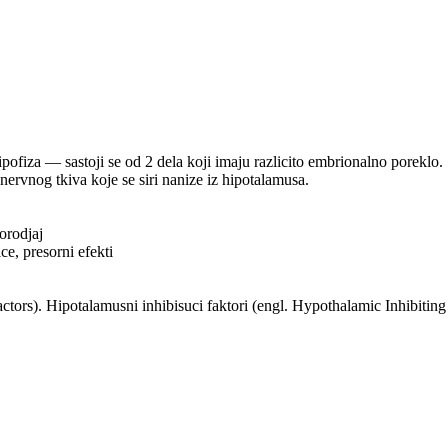
ofiza — sastoji se od 2 dela koji imaju razlicito embrionalno poreklo. 
nervnog tkiva koje se siri nanize iz hipotalamusa.
orodjaj
ce, presorni efekti
tors). Hipotalamusni inhibisuci faktori (engl. Hypothalamic Inhibiting 