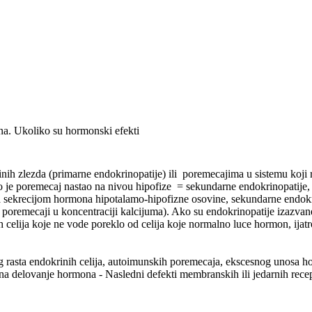
na. Ukoliko su hormonski efekti
 zlezda (primarne endokrinopatije) ili poremecajima u sistemu koji re
o je poremecaj nastao na nivou hipofize = sekundarne endokrinopatije,
sana sekrecijom hormona hipotalamo-hipofizne osovine, sekundarne endok
u poremecaji u koncentraciji kalcijuma). Ako su endokrinopatije izazvan
celija koje ne vode poreklo od celija koje normalno luce hormon, ijatr
rasta endokrinih celija, autoimunskih poremecaja, ekscesnog unosa hor
u na delovanje hormona - Nasledni defekti membranskih ili jedarnih recep