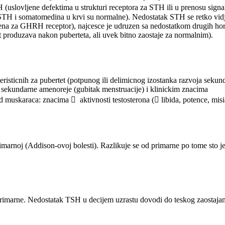
H (uslovljene defektima u strukturi receptora za STH ili u prenosu sig
je STH i somatomedina u krvi su normalne). Nedostatak STH se retko v
om gena za GHRH receptor), najcesce je udruzen sa nedostatkom drugih h
st produzava nakon puberteta, ali uvek bitno zaostaje za normalnim).
risticnih za pubertet (potpunog ili delimicnog izostanka razvoja sekund
 sekundarne amenoreje (gubitak menstruacije) i klinickim znacima
kod muskaraca: znacima  aktivnosti testosterona ( libida, potence, mis
imarnoj (Addison-ovoj bolesti). Razlikuje se od primarne po tome sto j
 primarne. Nedostatak TSH u decijem uzrastu dovodi do teskog zaostajan