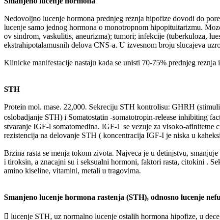
Smanjeno lucenje hormona
Nedovoljno lucenje hormona prednjeg reznja hipofize dovodi do pore
lucenje samo jednog hormona o monotropnom hipopituitarizmu. Moze na
ov sindrom, vaskulitis, aneurizma); tumori; infekcije (tuberkuloza, lu
ekstrahipotalamusnih delova CNS-a. U izvesnom broju slucajeva uzro
Klinicke manifestacije nastaju kada se unisti 70-75% prednjeg reznja i
STH
Protein mol. mase. 22,000. Sekreciju STH kontrolisu: GHRH (stimulise
oslobadjanje STH) i Somatostatin -somatotropin-release inhibiting fact
stvaranje IGF-I somatomedina. IGF-I se vezuje za visoko-afinitetne ci
rezistencija na delovanje STH ( koncentracija IGF-I je niska u kaheksiji
Brzina rasta se menja tokom zivota. Najveca je u detinjstvu, smanjuje 
i tiroksin, a znacajni su i seksualni hormoni, faktori rasta, citokini .
amino kiseline, vitamini, metali u tragovima.
Smanjeno lucenje hormona rastenja (STH), odnosno lucenje ne
 lucenje STH, uz normalno lucenje ostalih hormona hipofize, u dece, d