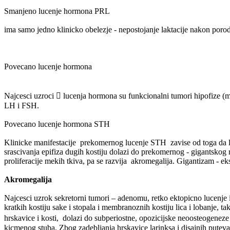
Smanjeno lucenje hormona PRL
ima samo jedno klinicko obelezje - nepostojanje laktacije nakon por
Povecano lucenje hormona
Najcesci uzroci  lucenja hormona su funkcionalni tumori hipofize 
LH i FSH.
Povecano lucenje hormona STH
Klinicke manifestacije prekomernog lucenje STH zavise od toga da li 
srascivanja epifiza dugih kostiju dolazi do prekomernog - gigantskog r
proliferacije mekih tkiva, pa se razvija akromegalija. Gigantizam - e
Akromegalija
Najcesci uzrok sekretorni tumori – adenomu, retko ektopicno lucenje i
kratkih kostiju sake i stopala i membranoznih kostiju lica i lobanje, ta
hrskavice i kosti, dolazi do subperiostne, opozicijske neoosteogeneze 
kicmenog stuba. Zbog zadebljanja hrskavice larinksa i disajnih puteva 