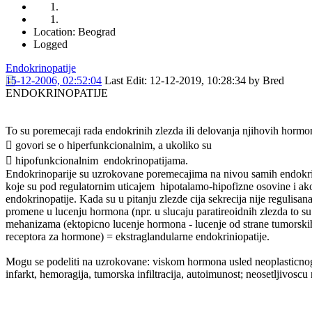
Location: Beograd
Logged
Endokrinopatije
15-12-2006, 02:52:04
Last Edit
: 12-12-2019, 10:28:34 by Bred
ENDOKRINOPATIJE
To su poremecaji rada endokrinih zlezda ili delovanja njihovih hormo
 govori se o hiperfunkcionalnim, a ukoliko su
 hipofunkcionalnim endokrinopatijama.
Endokrinoparije su uzrokovane poremecajima na nivou samih endokrinih
koje su pod regulatornim uticajem hipotalamo-hipofizne osovine i ak
endokrinopatije. Kada su u pitanju zlezde cija sekrecija nije reguli
promene u lucenju hormona (npr. u slucaju paratireoidnih zlezda to s
mehanizama (ektopicno lucenje hormona - lucenje od strane tumorskih 
receptora za hormone) = ekstraglandularne endokriniopatije.
Mogu se podeliti na uzrokovane: viskom hormona usled neoplasticnog 
infarkt, hemoragija, tumorska infiltracija, autoimunost; neosetljivosc