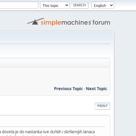
Previous Topic
-
Next Topic
PRINT
 dovela je do nastanka sve du¾ih i slo¾enijih lanaca