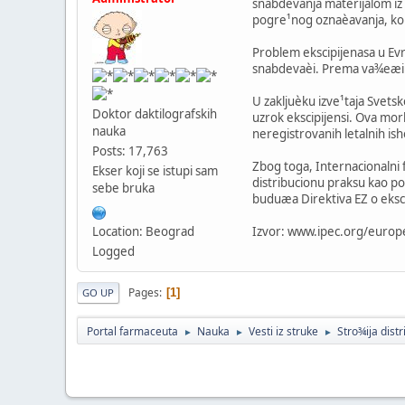
snabdevanja materijalom iz 
pogre¹nog oznaèavanja, kont
Problem ekscipijenasa u Evr
snabdevaèi. Prema va¾eæim 
U zakljuèku izve¹taja Svets
Doktor daktilografskih
uzrok ekscipijensi. Ova morb
nauka
neregistrovanih letalnih is
Posts: 17,763
Zbog toga, Internacionalni 
Ekser koji se istupi sam
distribucionu praksu kao po
sebe bruka
buduæa Direktiva EZ o eksc
Izvor: www.ipec.org/euro
Location: Beograd
Logged
Pages
1
GO UP
Portal farmaceuta
Nauka
Vesti iz struke
Stro¾ija distr
►
►
►