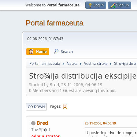
Welcome to
Portal farmaceuta
.
Log in
Sign up
Portal farmaceuta
09-08-2026, 01:37:43
Home
Search
Portal farmaceuta
Nauka
Vesti iz struke
Stro¾ija distr
►
►
►
Stro¾ija distribucija ekscipij
Started by Bred, 23-11-2006, 04:06:19
0 Members and 1 Guest are viewing this topic.
Pages
1
GO DOWN
Bred
23-11-2006, 04:06:19
The S[h]ef
U poslednje dve decenije trg
Administrator