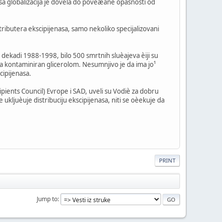
asa globalizacija je dovela do poveæane opasnosti od
ributera ekscipijenasa, samo nekoliko specijalizovani
 dekadi 1988-1998, bilo 500 smrtnih sluèajeva èiji su
lja kontaminiran glicerolom. Nesumnjivo je da ima jo¹
cipijenasa.
pients Council) Evrope i SAD, uveli su Vodiè za dobru
ljuèuje distribuciju ekscipijenasa, niti se oèekuje da
PRINT
Jump to