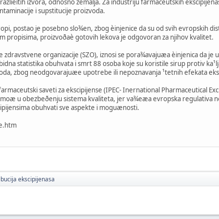
razlièitih izvora, odnosno zemalja. Za industriju farmaceutskih ekscipijen
aminacije i supstitucije proizvoda.
opi, postao je posebno slo¾en, zbog èinjenice da su od svih evropskih dist
propisima, proizvoðaè gotovih lekova je odgovoran za njihov kvalitet.
ke zdravstvene organizacije (SZO), iznosi se pora¾avajuæa èinjenica da je u
idna statistika obuhvata i smrt 88 osoba koje su koristile sirup protiv ka¹
hoda, zbog neodgovarajuæe upotrebe ili nepoznavanja ¹tetnih efekata eks
farmaceutski saveti za ekscipijense (IPEC- Inernational Pharmaceutical Exci
moæ u obezbeðenju sistema kvaliteta, jer va¾eæa evropska regulativa ne uk
ipijensima obuhvati sve aspekte i moguænosti.
pe.htm
ibucija ekscipijenasa