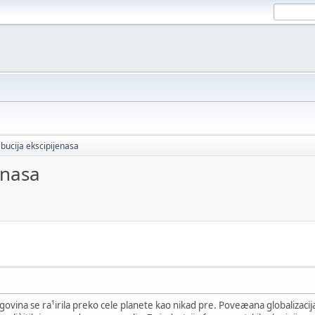
ibucija ekscipijenasa
enasa
ovina se ra¹irila preko cele planete kao nikad pre. Poveæana globalizacija