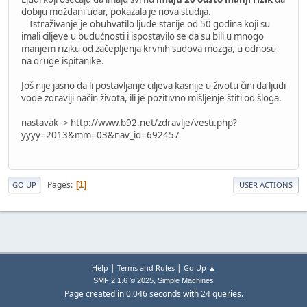
dobiju moždani udar, pokazala je nova studija.
Istraživanje je obuhvatilo ljude starije od 50 godina koji su
imali ciljeve u budućnosti i ispostavilo se da su bili u mnogo
manjem riziku od začepljenja krvnih sudova mozga, u odnosu
na druge ispitanike.
Još nije jasno da li postavljanje ciljeva kasnije u životu čini da ljudi
vode zdraviji način života, ili je pozitivno mišljenje štiti od šloga.
nastavak -> http://www.b92.net/zdravlje/vesti.php?
yyyy=2013&mm=03&nav_id=692457
Pages
1
GO UP
USER ACTIONS
|
|
Help
Terms and Rules
Go Up ▲
,
SMF 2.1.6 © 2025
Simple Machines
Page created in 0.046 seconds with 24 queries.