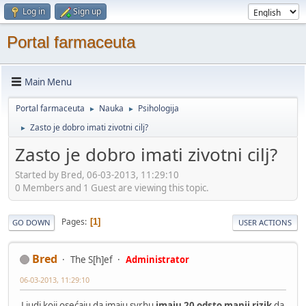
Log in
Sign up
Portal farmaceuta
Main Menu
Portal farmaceuta
Nauka
Psihologija
►
►
Zasto je dobro imati zivotni cilj?
►
Zasto je dobro imati zivotni cilj?
Started by Bred, 06-03-2013, 11:29:10
0 Members and 1 Guest are viewing this topic.
Pages
1
GO DOWN
USER ACTIONS
Bred
The S[h]ef
Administrator
06-03-2013, 11:29:10
Ljudi koji osećaju da imaju svrhu
imaju 20 odsto manji rizik
da