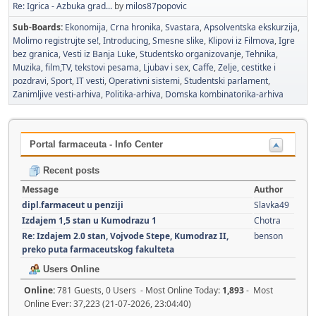
Re: Igrica - Azbuka grad...
by
milos87popovic
Sub-Boards
Ekonomija
Crna hronika
Svastara
Apsolventska ekskurzija
Molimo registrujte se!
Introducing
Smesne slike
Klipovi iz Filmova
Igre
bez granica
Vesti iz Banja Luke
Studentsko organizovanje
Tehnika
Muzika, film,TV, tekstovi pesama
Ljubav i sex
Caffe
Zelje, cestitke i
pozdravi
Sport
IT vesti
Operativni sistemi
Studentski parlament
Zanimljive vesti-arhiva
Politika-arhiva
Domska kombinatorika-arhiva
Portal farmaceuta - Info Center
Recent posts
Message
Author
dipl.farmaceut u penziji
Slavka49
Izdajem 1,5 stan u Kumodrazu 1
Chotra
Re: Izdajem 2.0 stan, Vojvode Stepe, Kumodraz II,
benson
preko puta farmaceutskog fakulteta
Users Online
Online:
781 Guests, 0 Users - Most Online Today:
1,893
- Most
Online Ever: 37,223 (21-07-2026, 23:04:40)