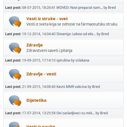
Last post:
08-07-2015, 18:26:41
MOVED: Novi preparat nam...
by
Bred
Vesti iz struke - svet
Vesti iz sveta koja se odnose na farmaceutsku struku
Last post:
19-12-2014, 14:04:40
Slovenija: Lekovi od eks...
by
Bred
Zdravlje
Zdravstveni saveti i pitanja
Last post:
19-09-2015, 17:14:10
spirulina
by
sslakana
Zdravlje - vesti
Last post:
21-09-2015, 14:08:40
Kasni MMR vakcina
by
Bred
Dijetetika
Last post:
17-07-2014, 13:25:58
Ovi zasladjivaci su nisk...
by
Bred
Vesti iz nauke