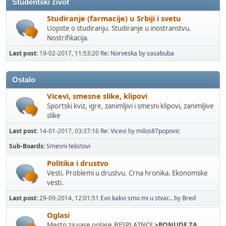
Studentski zivot
Studiranje (farmacije) u Srbiji i svetu
Uopste o studiranju. Studiranje u inostranstvu.
Nostrifikacija.
Last post:
19-02-2017, 11:53:20
Re: Norveska
by
sasabuba
Ostalo
Vicevi, smesne slike, klipovi
Sportski kviz, igre, zanimljivi i smesni klipovi, zanimljive
slike
Last post:
14-01-2017, 03:37:16
Re: Vicevi
by
milos87popovic
Sub-Boards
Smesni tekstovi
Politika i drustvo
Vesti. Problemi u drustvu. Crna hronika. Ekonomske
vesti.
Last post:
29-09-2014, 12:01:51
Evo kakvi smo mi u stvar...
by
Bred
Oglasi
Mesto za vase oglase.BESPLATNO!
>PONUDE ZA