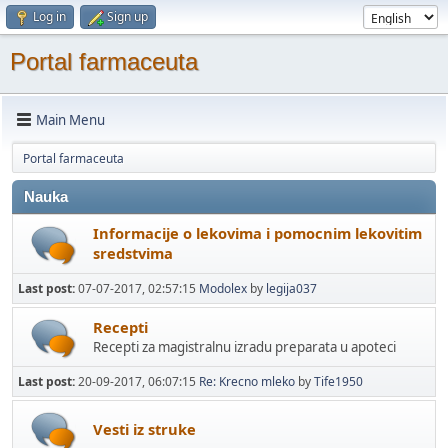
Log in
Sign up
Portal farmaceuta
Main Menu
Portal farmaceuta
Nauka
Informacije o lekovima i pomocnim lekovitim
sredstvima
Last post:
07-07-2017, 02:57:15
Modolex
by
legija037
Recepti
Recepti za magistralnu izradu preparata u apoteci
Last post:
20-09-2017, 06:07:15
Re: Krecno mleko
by
Tife1950
Vesti iz struke