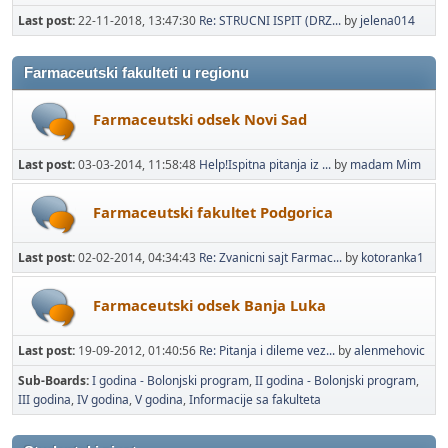
Last post:
22-11-2018, 13:47:30
Re: STRUCNI ISPIT (DRZ...
by
jelena014
Farmaceutski fakulteti u regionu
Farmaceutski odsek Novi Sad
Last post:
03-03-2014, 11:58:48
Help!Ispitna pitanja iz ...
by
madam Mim
Farmaceutski fakultet Podgorica
Last post:
02-02-2014, 04:34:43
Re: Zvanicni sajt Farmac...
by
kotoranka1
Farmaceutski odsek Banja Luka
Last post:
19-09-2012, 01:40:56
Re: Pitanja i dileme vez...
by
alenmehovic
Sub-Boards
I godina - Bolonjski program
II godina - Bolonjski program
III godina
IV godina
V godina
Informacije sa fakulteta