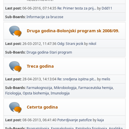
Last post:
06-06-2016, 07:14:35
Re: Primer testa za prij...
by
Ddd11
Sub-Boards
Informacije za brucose
Druga godina-Bolonjski program sk 2008/09.
Last post:
26-03-2012, 11:47:36
Odg: Strani jezik
by
nikol
Sub-Boards
Druga godina-Stari program
Treca godina
Last post:
28-04-2013, 14:13:04
Re: sredjena ispitna pit...
by
melis
Sub-Boards
Farmakognozija
Mikrobiologija
Farmaceutska hemija
Fiziologija
Opsta biohemija
Imunologija
Cetvrta godina
Last post:
08-06-2013, 06:41:40
Potvrdjivanje patofize
by
kaja
Sub-Boards
Bromatologija
Farmakologija
Patoloska fiziologija
Analitika