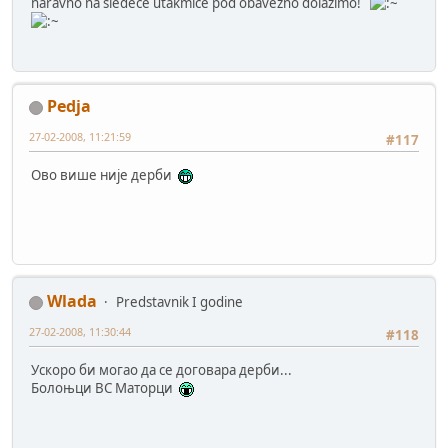
naravno na sledece utakmice pod obavezno dolazimo!
Pedja
27-02-2008, 11:21:59
#117
Ово више није дерби
Wlada
Predstavnik I godine
27-02-2008, 11:30:44
#118
Ускоро би могао да се договара дерби...
Болоњци ВС Маторци