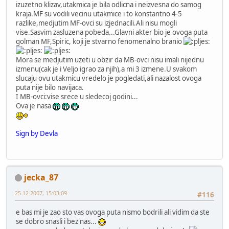
izuzetno klizav,utakmica je bila odlicna i neizvesna do samog
kraja.MF su vodili vecinu utakmice i to konstantno 4-5
razlike,medjutim MF-ovci su izjednacili.Ali nisu mogli
vise.Sasvim zasluzena pobeda...Glavni akter bio je ovoga puta
golman MF,Spiric, koji je stvarno fenomenalno branio
Mora se medjutim uzeti u obzir da MB-ovci nisu imali nijednu
izmenu(cak je i Veljo igrao za njih),a mi 3 izmene.U svakom
slucaju ovu utakmicu vredelo je pogledati,ali nazalost ovoga
puta nije bilo navijaca.
I MB-ovci:vise srece u sledecoj godini...
Ova je nasa
Sign by Devla
jecka_87
25-12-2007, 15:03:09
#116
e bas mi je zao sto vas ovoga puta nismo bodrili ali vidim da ste
se dobro snasli i bez nas...