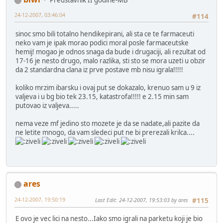
Predstavnik II godine-MB
24-12-2007, 03:46:04
#114
sinoc smo bili totalno hendikepirani, ali sta ce te farmaceuti
neko vam je ipak morao podici moral posle farmaceutske
hemij! mogao je odnos snaga da bude i drugaciji, ali rezultat od
17-16 je nesto drugo, malo razlika, sti sto se mora uzeti u obzir
da 2 standardna clana iz prve postave mb nisu igrala!!!!!
koliko mrzim ibarsku i ovaj put se dokazalo, krenuo sam u 9 iz
valjeva i u bg bio tek 23.15, katastrofa!!!!! e 2.15 min sam
putovao iz valjeva.....
nema veze mf jedino sto mozete je da se nadate,ali pazite da
ne letite mnogo, da vam sledeci put ne bi prerezali krilca....
ares
24-12-2007, 19:50:19
Last Edit
: 24-12-2007, 19:53:03 by ares
#115
E ovo je vec lici na nesto...Iako smo igrali na parketu koji je bio