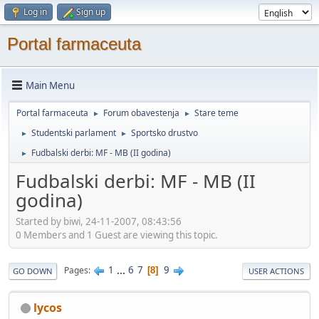
Log in
Sign up
Portal farmaceuta
Main Menu
Portal farmaceuta
Forum obavestenja
Stare teme
►
►
Studentski parlament
Sportsko drustvo
►
►
Fudbalski derbi: MF - MB (II godina)
►
Fudbalski derbi: MF - MB (II
godina)
Started by biwi, 24-11-2007, 08:43:56
0 Members and 1 Guest are viewing this topic.
1
...
6
7
9
Pages
8
GO DOWN
USER ACTIONS
lycos