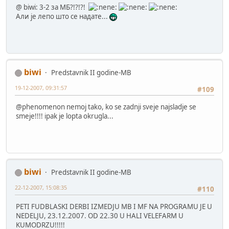
@ biwi: 3-2 за МБ?!?!?!
Али је лепо што се надате...
biwi
Predstavnik II godine-MB
19-12-2007, 09:31:57
#109
@phenomenon nemoj tako, ko se zadnji sveje najsladje se
smeje!!!! ipak je lopta okrugla...
biwi
Predstavnik II godine-MB
22-12-2007, 15:08:35
#110
PETI FUDBLASKI DERBI IZMEDJU MB I MF NA PROGRAMU JE U
NEDELJU, 23.12.2007. OD 22.30 U HALI VELEFARM U
KUMODRZU!!!!!