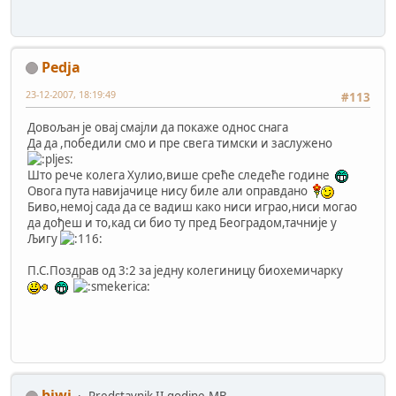
Pedja
23-12-2007, 18:19:49
#113
Довољан је овај смајли да покаже однос снага
Да да ,победили смо и пре свега тимски и заслужено
Што рече колега Хулио,више среће следеће године
Овога пута навијачице нису биле али оправдано
Биво,немој сада да се вадиш како ниси играо,ниси могао
да дођеш и то,кад си био ту пред Београдом,тачније у
Љигу
П.С.Поздрав од 3:2 за једну колегиницу биохемичарку
biwi