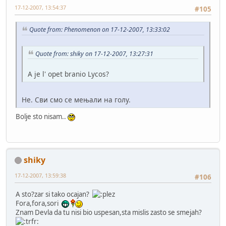
17-12-2007, 13:54:37
#105
Quote from: Phenomenon on 17-12-2007, 13:33:02
Quote from: shiky on 17-12-2007, 13:27:31
A je l' opet branio Lycos?
Не. Сви смо се мењали на голу.
Bolje sto nisam..
shiky
17-12-2007, 13:59:38
#106
A sto?zar si tako ocajan?
Fora,fora,sori
Znam Devla da tu nisi bio uspesan,sta mislis zasto se smejah?