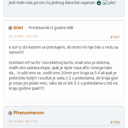
Jedi malo vise,pa ces i tu jednog dana biti uspesan
biwi
Predstavnik II godine-MB
18-12-2007, 15:27:58
#107
e sorry sto kasnim sa izvestajem, ali nesto mi nije bilo u redu sa
netom!!!
cestitam mf na fer i korekktnoj borbi, imali smo problema,
malih oko sastava ekipe, ipak je djole nasa alfa i omega tako
da... trudili smo se, vodili smo 20min pre kraja sa 5-4 ali ipak je
pobe3dio bolji!!! rezultat je sada 2-2 u pobedama, do kraja god
je ostao jos jedan mec, tako da ce biti 3-2 u pobedama u mb na
kraju godine ipak!!!!!
Phenomenon
19-12-2007, 06:11:50
#108