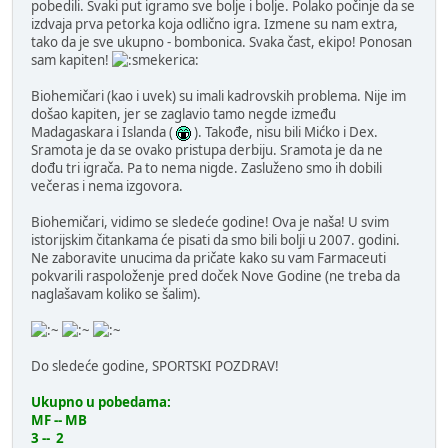
pobedili. Svaki put igramo sve bolje i bolje. Polako počinje da se
izdvaja prva petorka koja odlično igra. Izmene su nam extra,
tako da je sve ukupno - bombonica. Svaka čast, ekipo! Ponosan
sam kapiten!
Biohemičari (kao i uvek) su imali kadrovskih problema. Nije im
došao kapiten, jer se zaglavio tamo negde između
Madagaskara i Islanda (
). Takođe, nisu bili Mićko i Dex.
Sramota je da se ovako pristupa derbiju. Sramota je da ne
dođu tri igrača. Pa to nema nigde. Zasluženo smo ih dobili
večeras i nema izgovora.
Biohemičari, vidimo se sledeće godine! Ova je naša! U svim
istorijskim čitankama će pisati da smo bili bolji u 2007. godini.
Ne zaboravite unucima da pričate kako su vam Farmaceuti
pokvarili raspoloženje pred doček Nove Godine (ne treba da
naglašavam koliko se šalim).
Do sledeće godine, SPORTSKI POZDRAV!
Ukupno u pobedama:
MF -- MB
3 -- 2