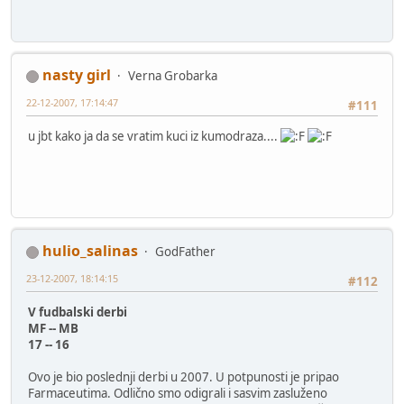
nasty girl
Verna Grobarka
22-12-2007, 17:14:47
#111
u jbt kako ja da se vratim kuci iz kumodraza....
hulio_salinas
GodFather
23-12-2007, 18:14:15
#112
V fudbalski derbi
MF -- MB
17 -- 16
Ovo je bio poslednji derbi u 2007. U potpunosti je pripao
Farmaceutima. Odlično smo odigrali i sasvim zasluženo