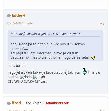
EddieH
25-07-2008, 15:56:42
#3
Quote from: mirror-girl on 25-07-2008, 15:19:07
eee Brede,pa to pitanje je vec bilo u "Visokom
naponu"....
Trebaju ti sveze informacije,evo ja cu ti ih
dati...samo...nesto trenutno ne mogu da se setim
haha busted
nego jel si videla kakav je kapacitet onaj takmicar
lik je bas
nacitan
CTBAPHO CBAKA MY cast
Bred
The S[h]ef
Administrator
25-07-2008, 16:04:13