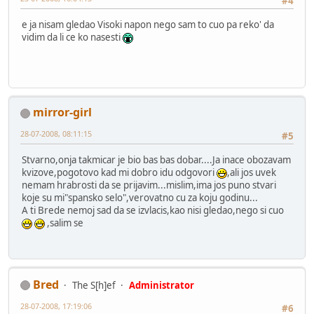
#4
e ja nisam gledao Visoki napon nego sam to cuo pa reko' da
vidim da li ce ko nasesti
mirror-girl
28-07-2008, 08:11:15
#5
Stvarno,onja takmicar je bio bas bas dobar....Ja inace obozavam
kvizove,pogotovo kad mi dobro idu odgovori
,ali jos uvek
nemam hrabrosti da se prijavim...mislim,ima jos puno stvari
koje su mi"spansko selo",verovatno cu za koju godinu...
A ti Brede nemoj sad da se izvlacis,kao nisi gledao,nego si cuo
,salim se
Bred
The S[h]ef
Administrator
28-07-2008, 17:19:06
#6