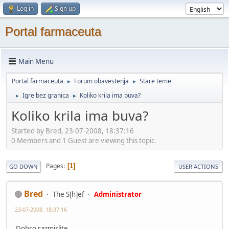
Log in
Sign up
Portal farmaceuta
Main Menu
Portal farmaceuta
Forum obavestenja
Stare teme
►
►
Igre bez granica
Koliko krila ima buva?
►
►
Koliko krila ima buva?
Started by Bred, 23-07-2008, 18:37:16
0 Members and 1 Guest are viewing this topic.
Pages
1
GO DOWN
USER ACTIONS
Bred
The S[h]ef
Administrator
23-07-2008, 18:37:16
Dobro razmislite ...