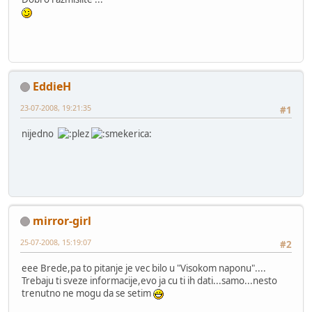
EddieH
23-07-2008, 19:21:35
#1
nijedno
mirror-girl
25-07-2008, 15:19:07
#2
eee Brede,pa to pitanje je vec bilo u "Visokom naponu"....
Trebaju ti sveze informacije,evo ja cu ti ih dati...samo...nesto
trenutno ne mogu da se setim