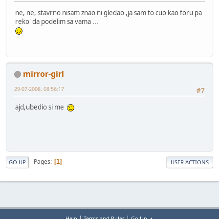
ne, ne, stavrno nisam znao ni gledao ,ja sam to cuo kao foru pa
reko' da podelim sa vama ...
mirror-girl
29-07-2008, 08:56:17
#7
ajd,ubedio si me
Pages
1
GO UP
USER ACTIONS
|
|
Help
Terms and Rules
Go Up ▲