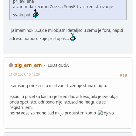
prijavljena
a zanm da recimo Zoe sa SonyE trazi registrovanje
svaki put
i ja imam nokiu..ajde mi objasni detaljno u cemu je fora, napisi
adresu pomocu koje pristupas...
pig_am_am
LuDa gUdA
21-09-2007, 10:43:20
#19
i samsung i nokia ista mi stvar - trazenje stana u bg-u.
e,sad. u pocetku kad mi je bred dao adresu,bilo je sve ok,a
onda opet isto. odnosno,nije isto,sad ne mogu da se
registrujem.
nema veze za mene,sad mi je prepusten komp