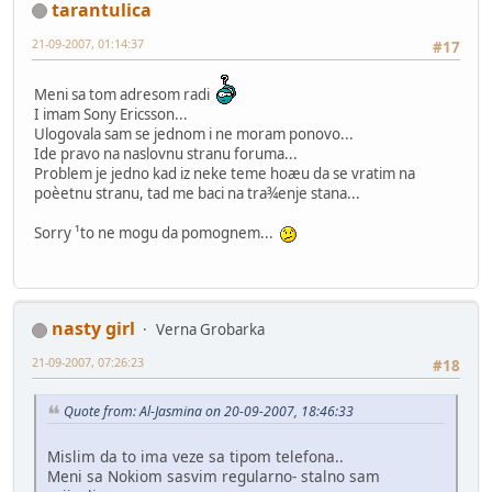
tarantulica
21-09-2007, 01:14:37
#17
Meni sa tom adresom radi
I imam Sony Ericsson...
Ulogovala sam se jednom i ne moram ponovo...
Ide pravo na naslovnu stranu foruma...
Problem je jedno kad iz neke teme hoæu da se vratim na
poèetnu stranu, tad me baci na tra¾enje stana...
Sorry ¹to ne mogu da pomognem...
nasty girl
Verna Grobarka
21-09-2007, 07:26:23
#18
Quote from: Al-Jasmina on 20-09-2007, 18:46:33
Mislim da to ima veze sa tipom telefona..
Meni sa Nokiom sasvim regularno- stalno sam