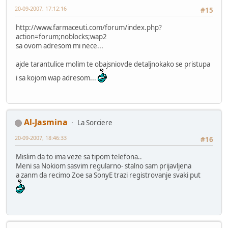
20-09-2007, 17:12:16
#15
http://www.farmaceuti.com/forum/index.php?
action=forum;noblocks;wap2
sa ovom adresom mi nece...
ajde tarantulice molim te obajsniovde detaljnokako se pristupa
i sa kojom wap adresom...
Al-Jasmina
La Sorciere
20-09-2007, 18:46:33
#16
Mislim da to ima veze sa tipom telefona..
Meni sa Nokiom sasvim regularno- stalno sam prijavljena
a zanm da recimo Zoe sa SonyE trazi registrovanje svaki put