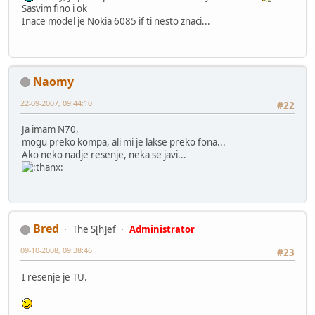
Sasvim fino i ok
Inace model je Nokia 6085 if ti nesto znaci...
Naomy
22-09-2007, 09:44:10
#22
Ja imam N70,
mogu preko kompa, ali mi je lakse preko fona...
Ako neko nadje resenje, neka se javi...
Bred
The S[h]ef
Administrator
09-10-2008, 09:38:46
#23
I resenje je TU.