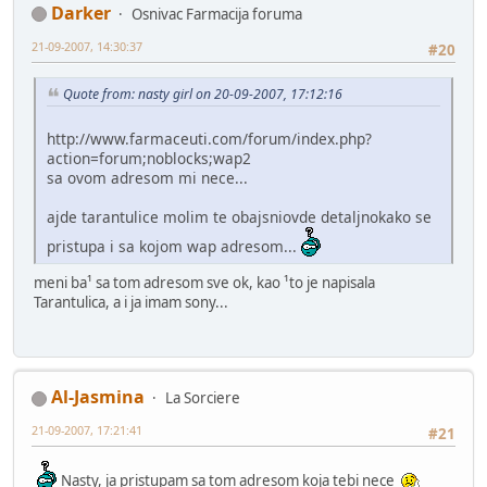
Darker
Osnivac Farmacija foruma
21-09-2007, 14:30:37
#20
Quote from: nasty girl on 20-09-2007, 17:12:16
http://www.farmaceuti.com/forum/index.php?
action=forum;noblocks;wap2
sa ovom adresom mi nece...
ajde tarantulice molim te obajsniovde detaljnokako se
pristupa i sa kojom wap adresom...
meni ba¹ sa tom adresom sve ok, kao ¹to je napisala
Tarantulica, a i ja imam sony...
Al-Jasmina
La Sorciere
21-09-2007, 17:21:41
#21
Nasty, ja pristupam sa tom adresom koja tebi nece