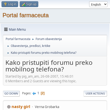
Log in
Sign up
Portal farmaceuta
Main Menu
Portal farmaceuta
Forum obavestenja
►
Obavestenja, predlozi, kritike
►
Kako pristupiti forumu preko mobilnog telefona?
►
Kako pristupiti forumu preko
mobilnog telefona?
Started by pig_am_am, 26-08-2007, 15:46:01
0 Members and 2 Guests are viewing this topic.
1
Pages
2
GO DOWN
USER ACTIONS
nasty girl
Verna Grobarka