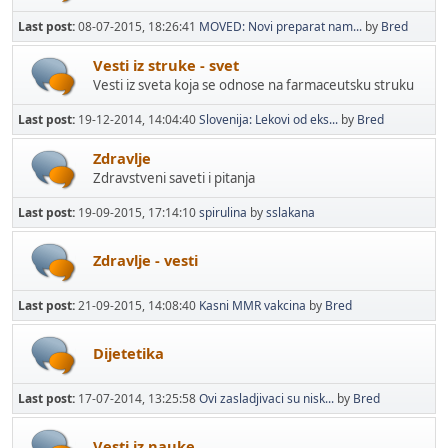
Last post:
08-07-2015, 18:26:41
MOVED: Novi preparat nam...
by
Bred
Vesti iz struke - svet
Vesti iz sveta koja se odnose na farmaceutsku struku
Last post:
19-12-2014, 14:04:40
Slovenija: Lekovi od eks...
by
Bred
Zdravlje
Zdravstveni saveti i pitanja
Last post:
19-09-2015, 17:14:10
spirulina
by
sslakana
Zdravlje - vesti
Last post:
21-09-2015, 14:08:40
Kasni MMR vakcina
by
Bred
Dijetetika
Last post:
17-07-2014, 13:25:58
Ovi zasladjivaci su nisk...
by
Bred
Vesti iz nauke