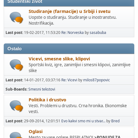
Studentski zivot
Studiranje (farmacije) u Srbiji i svetu
Uopste o studiranju. Studiranje u inostranstvu.
Nostrifikacija.
Last post:
19-02-2017, 11:53:20
Re: Norveska
by
sasabuba
Ostalo
Vicevi, smesne slike, klipovi
Sportski kviz, igre, zanimljivi i smesni klipovi, zanimljive
slike
Last post:
14-01-2017, 03:37:16
Re: Vicevi
by
milos87popovic
Sub-Boards
Smesni tekstovi
Politika i drustvo
Vesti. Problemi u drustvu. Crna hronika. Ekonomske
vesti.
Last post:
29-09-2014, 12:01:51
Evo kakvi smo mi u stvar...
by
Bred
Oglasi
Mesto za vase oglase.BESPLATNO!
>PONUDE ZA