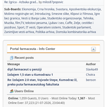
Re: Igrica - Azbuka grad...
by
milos87popovic
Sub-Boards
Ekonomija
Crna hronika
Svastara
Apsolventska ekskurzija
Molimo registrujte se!
Introducing
Smesne slike
Klipovi iz Filmova
Igre
bez granica
Vesti iz Banja Luke
Studentsko organizovanje
Tehnika
Muzika, film,TV, tekstovi pesama
Ljubav i sex
Caffe
Zelje, cestitke i
pozdravi
Sport
IT vesti
Operativni sistemi
Studentski parlament
Zanimljive vesti-arhiva
Politika-arhiva
Domska kombinatorika-arhiva
Portal farmaceuta - Info Center
Recent posts
Message
Author
dipl.farmaceut u penziji
Slavka49
Izdajem 1,5 stan u Kumodrazu 1
Chotra
Re: Izdajem 2.0 stan, Vojvode Stepe, Kumodraz II,
benson
preko puta farmaceutskog fakulteta
Users Online
Online:
1,059 Guests, 0 Users - Most Online Today:
1,367
- Most
Online Ever: 37,223 (21-07-2026, 23:04:40)