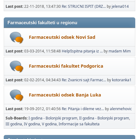
Last post:
22-11-2018, 13:47:30
Re: STRUCNI ISPIT (DRZ...
by
jelena014
Farmaceutski fakulteti u regionu
Farmaceutski odsek Novi Sad
Last post:
03-03-2014, 11:58:48
Help!Ispitna pitanja iz ...
by
madam Mim
Farmaceutski fakultet Podgorica
Last post:
02-02-2014, 04:34:43
Re: Zvanicni sajt Farmac...
by
kotoranka1
Farmaceutski odsek Banja Luka
Last post:
19-09-2012, 01:40:56
Re: Pitanja i dileme vez...
by
alenmehovic
Sub-Boards
I godina - Bolonjski program
II godina - Bolonjski program
III godina
IV godina
V godina
Informacije sa fakulteta