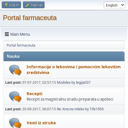
Log in
Sign up
Portal farmaceuta
Main Menu
Portal farmaceuta
Nauka
Informacije o lekovima i pomocnim lekovitim
sredstvima
Last post:
07-07-2017, 02:57:15
Modolex
by
legija037
Recepti
Recepti za magistralnu izradu preparata u apoteci
Last post:
20-09-2017, 06:07:15
Re: Krecno mleko
by
Tife1950
Vesti iz struke