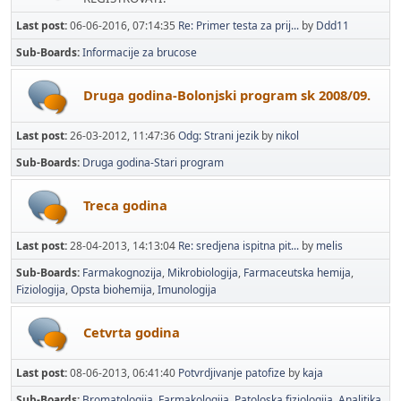
Last post:
06-06-2016, 07:14:35
Re: Primer testa za prij...
by
Ddd11
Sub-Boards
Informacije za brucose
Druga godina-Bolonjski program sk 2008/09.
Last post:
26-03-2012, 11:47:36
Odg: Strani jezik
by
nikol
Sub-Boards
Druga godina-Stari program
Treca godina
Last post:
28-04-2013, 14:13:04
Re: sredjena ispitna pit...
by
melis
Sub-Boards
Farmakognozija
Mikrobiologija
Farmaceutska hemija
Fiziologija
Opsta biohemija
Imunologija
Cetvrta godina
Last post:
08-06-2013, 06:41:40
Potvrdjivanje patofize
by
kaja
Sub-Boards
Bromatologija
Farmakologija
Patoloska fiziologija
Analitika