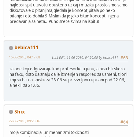
najlepsi ispit u zivotu,opusteno uz caj i muziku prosto smo samo
diskutovale o pitanjima,gledala je koncept,pitala po neko
pitanje i eto,dobila 9.Mislim da je jako bitan koncept i njena
predavanja sa neta...Puno srece svima na ispitu!
bebica111
16-06-2010, 04:17:08
Last Edit
: 16-06-2010, 04:20:05 by bebica111
#63
za one koji odgovaraju kod profesorke u junu, a nisu bili skoro
na faxu, cisto da znaju da je izmenjen raspored za usmeni, tj oni
koji su bili na spisku za 23.06 su prezvrljani i upisani pod 22.06,
a neki i za 21.06.
Shix
22-06-2010, 09:28:16
#64
moja kombinacija jun mehanizmi toxicnosti