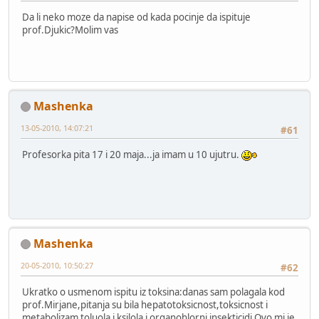
Da li neko moze da napise od kada pocinje da ispituje
prof.Djukic?Molim vas
Mashenka
13-05-2010, 14:07:21
#61
Profesorka pita 17 i 20 maja...ja imam u 10 ujutru.
Mashenka
20-05-2010, 10:50:27
#62
Ukratko o usmenom ispitu iz toksina:danas sam polagala kod
prof.Mirjane,pitanja su bila hepatotoksicnost,toksicnost i
metabolizam toluola i ksilola i organohlorni insekticidi.Ovo mi je