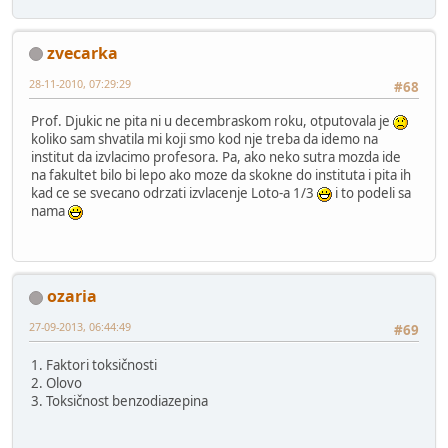
zvecarka
28-11-2010, 07:29:29
#68
Prof. Djukic ne pita ni u decembraskom roku, otputovala je
koliko sam shvatila mi koji smo kod nje treba da idemo na
institut da izvlacimo profesora. Pa, ako neko sutra mozda ide
na fakultet bilo bi lepo ako moze da skokne do instituta i pita ih
kad ce se svecano odrzati izvlacenje Loto-a 1/3
i to podeli sa
nama
ozaria
27-09-2013, 06:44:49
#69
1. Faktori toksičnosti
2. Olovo
3. Toksičnost benzodiazepina