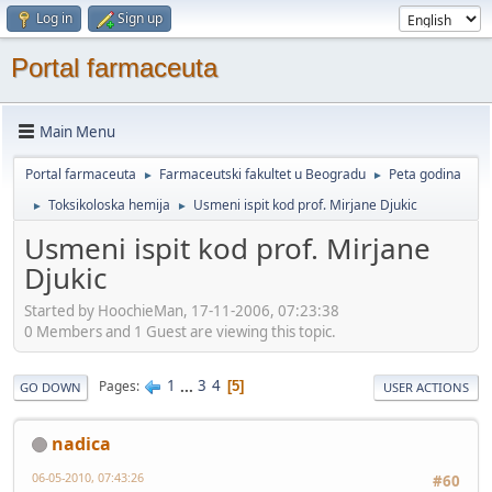
Log in
Sign up
Portal farmaceuta
Main Menu
Portal farmaceuta
Farmaceutski fakultet u Beogradu
Peta godina
►
►
Toksikoloska hemija
Usmeni ispit kod prof. Mirjane Djukic
►
►
Usmeni ispit kod prof. Mirjane
Djukic
Started by HoochieMan, 17-11-2006, 07:23:38
0 Members and 1 Guest are viewing this topic.
1
...
3
4
Pages
5
GO DOWN
USER ACTIONS
nadica
06-05-2010, 07:43:26
#60