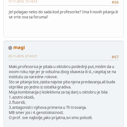
17-11-2010, 15:14:53
#66
Jel polagao neko do sada kod profesorke? Ima li novih pitanja ili
se vrte ova sa foruma?
magi
20-11-2010, 07:43:27
#67
Maki,profesorica je pitala u oktobru poslednji put,mislim da u
ovom roku nije jer je odsutna zbog obaveza ili sl.,raspitaj se na
institutu za naredne rokove.
Sto se pitanja tice,zaista najvise pita njena predavanja,ali bude
otprilike po jedno iz ostatka gradiva.
Moja kombinacija (i kolektivna za taj dan) u oktobru je bila:
1.azotni oksidi,
2.fluoridi,
3.antagonisti i njihova primena u Th trovanja.
MB smer jos i 4.genotoksicnost.
O prof. sve najbolje,jako prijatna,svi smo polozili.