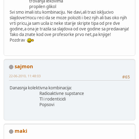
trovanja lekovima
propilen glikol
Svi smo imali istu kombinaciju. Ne davi,ali trazi iskljucivo
slajdove!Hocu reci da se moze poloziti i bez njih ali bas oko njih
vrti pricu,ja sam ucila iz neke starije skripte tipa od pre dve
godine,a ona je trazila sa slajdova od ove godine sa predavanja!
Tako da znate kod ove profesorke prvo net,pa knjige!
Pozdrav
sajmon
22-06-2010, 11:48:03
#65
Danasnja kolektivna kombinacija:
Radioaktivne supstance
Tl i rodenticidi
Popsovi
maki