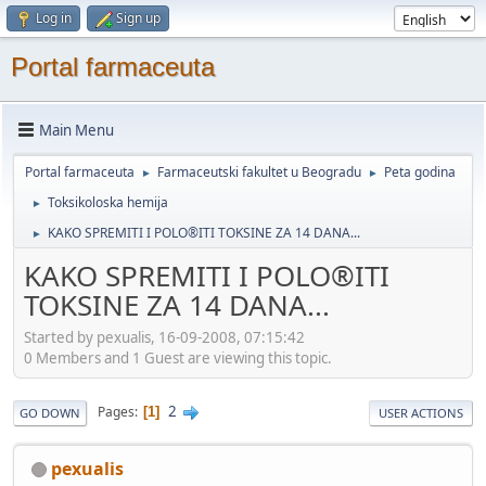
Log in
Sign up
Portal farmaceuta
Main Menu
Portal farmaceuta
Farmaceutski fakultet u Beogradu
Peta godina
►
►
Toksikoloska hemija
►
KAKO SPREMITI I POLO®ITI TOKSINE ZA 14 DANA...
►
KAKO SPREMITI I POLO®ITI
TOKSINE ZA 14 DANA...
Started by pexualis, 16-09-2008, 07:15:42
0 Members and 1 Guest are viewing this topic.
2
Pages
1
GO DOWN
USER ACTIONS
pexualis