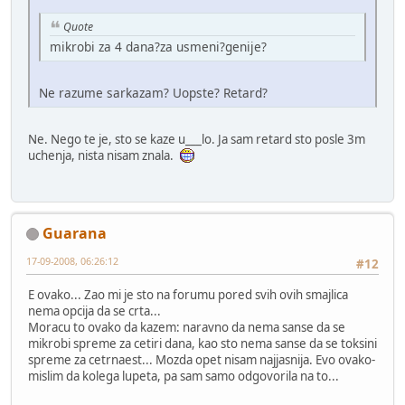
Quote
mikrobi za 4 dana?za usmeni?genije?
Ne razume sarkazam? Uopste? Retard?
Ne. Nego te je, sto se kaze u___lo. Ja sam retard sto posle 3m
uchenja, nista nisam znala.
Guarana
17-09-2008, 06:26:12
#12
E ovako... Zao mi je sto na forumu pored svih ovih smajlica
nema opcija da se crta...
Moracu to ovako da kazem: naravno da nema sanse da se
mikrobi spreme za cetiri dana, kao sto nema sanse da se toksini
spreme za cetrnaest... Mozda opet nisam najjasnija. Evo ovako-
mislim da kolega lupeta, pa sam samo odgovorila na to...