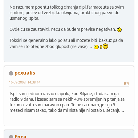
Ne razumem poentu tolikog cimanja dipl.farmaceuta sa ovim
ispitom, pocev od vezbi, kolokvijuma, prakticnog pa sve do
usmenog ispita.
Ovde cu se zaustaviti, necu da budem previse negativan.
Toksini se generalno lako polazu ali mozete biti baksuz pa da
vam se i to otegne zbog gluposti(ne vase) ...
pexualis
16-09-2008, 14:38:14
#4
Ispit sam jednom izasao u aprilu, kod Biljane, i tada sam ga
radio 9 dana, i izasao sam sa nekih 40% spremljenih pitanja sa
foruma, zato sam naravno i pao. To ne racunam, jer ga 5
meseci nisam takao, tako da mi nista nije ni ostalo u secanju...
Enea