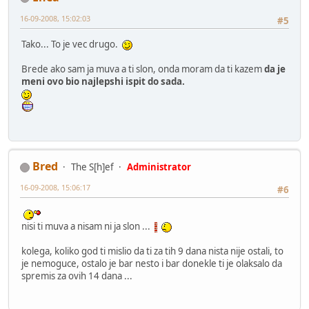
16-09-2008, 15:02:03
#5
Tako... To je vec drugo.
Brede ako sam ja muva a ti slon, onda moram da ti kazem
da je
meni ovo bio najlepshi ispit do sada.
Bred
The S[h]ef
Administrator
16-09-2008, 15:06:17
#6
nisi ti muva a nisam ni ja slon ...
kolega, koliko god ti mislio da ti za tih 9 dana nista nije ostali, to
je nemoguce, ostalo je bar nesto i bar donekle ti je olaksalo da
spremis za ovih 14 dana ...