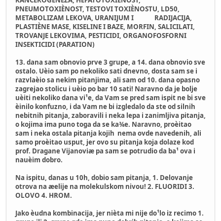
PNEUMOTOXIÈNOST, TESTOVI TOXIÈNOSTU, LD50,
METABOLIZAM LEKOVA, URANIJUM I RADIJACIJA,
PLASTIÈNE MASE, KISELINE I BAZE, MORFIN, SALICILATI,
TROVANJE LEKOVIMA, PESTICIDI, ORGANOFOSFORNI
INSEKTICIDI (PARATION)
13. dana sam obnovio prve 3 grupe, a 14. dana obnovio sve
ostalo. Uèio sam po nekoliko sati dnevno, dosta sam se i
razvlaèio sa nekim pitanjima, ali sam od 10. dana opasno
zagrejao stolicu i uèio po bar 10 sati! Naravno da je bolje
uèiti nekoliko dana vi¹e, da Vam se pred sam ispit ne bi sve
èinilo konfuzno, i da Vam ne bi izgledalo da ste od silnih
nebitnih pitanja, zaboravili i neka lepa i zanimljiva pitanja,
o kojima ima puno toga da se ka¾e. Naravno, proèitao
sam i neka ostala pitanja kojih nema ovde navedenih, ali
samo proèitao usput, jer ovo su pitanja koja dolaze kod
prof. Dragane Vijanoviæ pa sam se potrudio da ba¹ ova i
nauèim dobro.
Na ispitu, danas u 10h, dobio sam pitanja, 1. Delovanje
otrova na æelije na molekulskom nivou! 2. FLUORIDI 3.
OLOVO 4. HROM.
Jako èudna kombinacija, jer nièta mi nije do¹lo iz recimo 1.