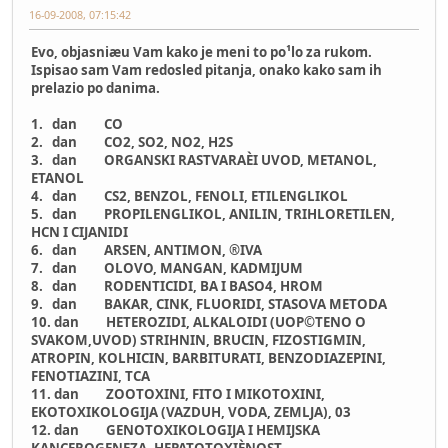
16-09-2008, 07:15:42
Evo, objasniæu Vam kako je meni to po¹lo za rukom.
Ispisao sam Vam redosled pitanja, onako kako sam ih
prelazio po danima.
1. dan CO
2. dan CO2, SO2, NO2, H2S
3. dan ORGANSKI RASTVARAÈI UVOD, METANOL,
ETANOL
4. dan CS2, BENZOL, FENOLI, ETILENGLIKOL
5. dan PROPILENGLIKOL, ANILIN, TRIHLORETILEN,
HCN I CIJANIDI
6. dan ARSEN, ANTIMON, ®IVA
7. dan OLOVO, MANGAN, KADMIJUM
8. dan RODENTICIDI, BA I BASO4, HROM
9. dan BAKAR, CINK, FLUORIDI, STASOVA METODA
10. dan HETEROZIDI, ALKALOIDI (UOP©TENO O
SVAKOM,UVOD) STRIHNIN, BRUCIN, FIZOSTIGMIN,
ATROPIN, KOLHICIN, BARBITURATI, BENZODIAZEPINI,
FENOTIAZINI, TCA
11. dan ZOOTOXINI, FITO I MIKOTOXINI,
EKOTOXIKOLOGIJA (VAZDUH, VODA, ZEMLJA), 03
12. dan GENOTOXIKOLOGIJA I HEMIJSKA
KANCEROGENEZA, HEPATOTOXIÈNOST,