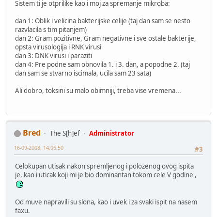
Sistem ti je otprilike kao i moj za spremanje mikroba:
dan 1: Oblik i velicina bakterijske celije (taj dan sam se nesto
razvlacila s tim pitanjem)
dan 2: Gram pozitivne, Gram negativne i sve ostale bakterije,
opsta virusologija i RNK virusi
dan 3: DNK virusi i paraziti
dan 4: Pre podne sam obnovila 1. i 3. dan, a popodne 2. (taj
dan sam se stvarno iscimala, ucila sam 23 sata)
Ali dobro, toksini su malo obimniji, treba vise vremena...
Bred
The S[h]ef
Administrator
16-09-2008, 14:06:50
#3
Celokupan utisak nakon spremljenog i polozenog ovog ispita
je, kao i uticak koji mi je bio dominantan tokom cele V godine ,
Od muve napravili su slona, kao i uvek i za svaki ispit na nasem
faxu.