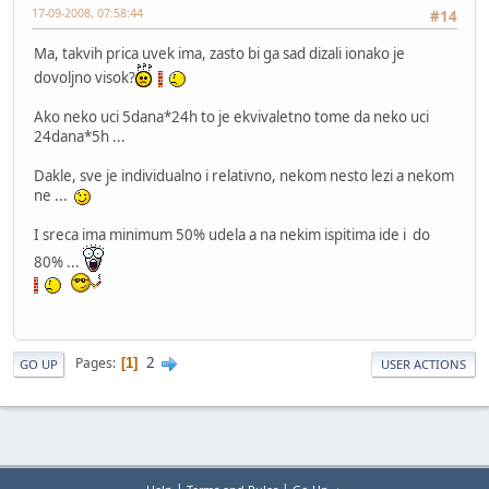
17-09-2008, 07:58:44
#14
Ma, takvih prica uvek ima, zasto bi ga sad dizali ionako je
dovoljno visok?
Ako neko uci 5dana*24h to je ekvivaletno tome da neko uci
24dana*5h ...
Dakle, sve je individualno i relativno, nekom nesto lezi a nekom
ne ...
I sreca ima minimum 50% udela a na nekim ispitima ide i do
80% ...
2
Pages
1
GO UP
USER ACTIONS