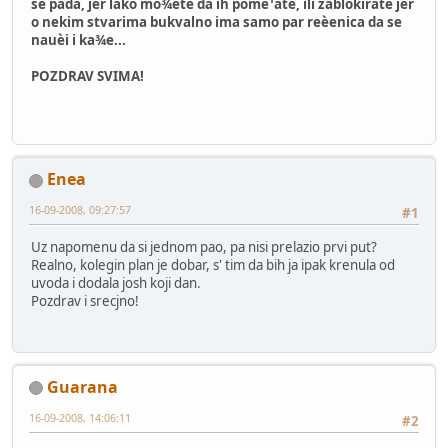
se pada, jer lako mo¾ete da ih pome¹ate, ili zablokirate jer
o nekim stvarima bukvalno ima samo par reèenica da se
nauèi i ka¾e...
POZDRAV SVIMA!
Enea
16-09-2008, 09:27:57
#1
Uz napomenu da si jednom pao, pa nisi prelazio prvi put?
Realno, kolegin plan je dobar, s' tim da bih ja ipak krenula od
uvoda i dodala josh koji dan.
Pozdrav i srecjno!
Guarana
16-09-2008, 14:06:11
#2