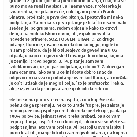
grupe ili 2. grupe gde ima puno dobrih pitanja, o kojima se
puno mo¾e reæi i napisati, ali nema veze. Profesorka je
izvanredna, ne pita previ¹e, dok lagano pevu¹i Frank
Sinatra, proèitala je prva dva pitanja, i postavila mi neka
podpitanja. Zamerka za prvo pitanje je bila ¹to nisam malo
sreðenije, po grupama, redom objasnio kako to otrovi
deluju na molekulskom nivou, ali je ipak pohvalila
navedene primere, SO2, FOSGEN, URAN...). Za drugo
pitanje, fluoride, nisam znao ekotoxikologiju, nigde to
nisam proèitao, da je bilo sluèajeva da govedima u CG
otpadaju papci i rogovi usled trovanja fluoridima, kojima
je zemlja i trava bogata! 3. i 4. pitanje sam sam
izdeklamovao, uz jo¹ par podpitanja, i dobio 7. Zadovoljan
sam ocenom, iako sam u celini dosta dobro znao da
odgovorim na svako podpitanje osim kod fluora, ali mo¾da
je op¹ti utisak da je moglo i bolje, ¹to je profesorka i rekla,
ali je izjavila da je odgovaranje ipak bilo korektno.
®elim svima puno sreæe na ispitu, a oni koji ¾ele da
poènu da ga spremaju, neka to urade ¹to pre, jer zaista je
nemoguæe ovaj ispit spremiti do neke perfekcije, pa da ga
100% polo¾ite, jednostavno, treba probati, pa ako Vam
legnu pitanja, i ispi¹ete ceo koncept, i dobro se snaðete sa
podpitanjima, eto Vam prolaza. Ali postoji u ovom ispitu i
puno kratkih, manje bitnih i zanimljivih pitanja, na kojima