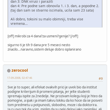
dan 3: DNK virusi i paraziti
dan 4: Pre podne sam obnovila 1. i 3. dan, a popodne 2.
(taj dan sam se stvarno iscimala, ucila sam 23 sata)
Ali dobro, toksini su malo obimniji, treba vise
vremena...
[off] mikrobi za 4 dana?za usmeni?genije? [/off]
sigurno ti je tih 9 dana pre 5 meseci nesto
znacilo...naravno,sistem deluje dobro isplanirano
zerocool
17-09-2008, 02:47:46
#9
Sve je to super, ali efekat ovakvih prici je uvek bio da institut
podigne kriterijum ili promeni pitanja, jer jelte studenti
spremaju ispite za 2nedelje. Ne prozivam kolegu koji je hteo da
pomogne, a ipak i ja imam takvu lokiku da ko hoce da se posveti
tom predmetu u potpunosti, slobodno, moze i da doktorira.
Ja cu ovo tek da ucim, mislim da su neki delovi jako zanimljivi, ali