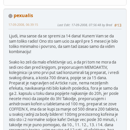
pexualis
17-09-2008, 06:39:15
Last Edit
: 17-09-2008, 07:56:48 by Bred
#13
Ljudi, ima sanse da se spremi za 14 dana! Kunem Vam se da
sam toliko radio! Ono sto sam ucio za april pre 5 meseci je bilo
toliko minimalno i povrsno, da sam tad izasao samo da vidim
kombinaciju!
Svako ko zeli da malo efektivnije uci, a da pri tom ne mora da
sedi ceo dan pred knjigom, preporucujem MEMOAKTIV,
koleginica i ja smo prvi put sad konzumirali taj preparat, i vredi
svakog dinara, a kosta 700 dinara, popije se za 15 dana.
Preparat je napravljen od Articke ruze, nema nezeljenih
efekata, navikavanja niti bilo kakvih posledica, fora je samo da
ga 2. kapsulu u toku dana popijete najkasnije do 20h, jer posle
necete moci da zaspite do 3h! Takodje, preporucujem i
anhidrovani kofein u tabletama od 100 mg, preparat se zove
COFFEIN X, ima da se kupi za manje od 500 dinara 200 tableta,
u svakoj radnji za body bildere! 100mg preciscenog kofeina je
isto sto i 2 normalne soljice kafe! Deluje vec posle 30 minuti, i
takodje mi je puno pomogao, da 10., 11. 12., 13. i 14. dana
spremanja toxina, ucim po vise od 12 sati, ali efektivno, bez