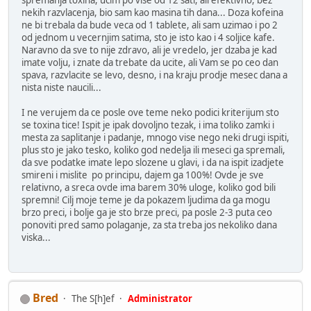
nekih razvlacenja, bio sam kao masina tih dana... Doza kofeina
ne bi trebala da bude veca od 1 tablete, ali sam uzimao i po 2
od jednom u vecernjim satima, sto je isto kao i 4 soljice kafe.
Naravno da sve to nije zdravo, ali je vredelo, jer dzaba je kad
imate volju, i znate da trebate da ucite, ali Vam se po ceo dan
spava, razvlacite se levo, desno, i na kraju prodje mesec dana a
nista niste naucili...
I ne verujem da ce posle ove teme neko podici kriterijum sto
se toxina tice! Ispit je ipak dovoljno tezak, i ima toliko zamki i
mesta za saplitanje i padanje, mnogo vise nego neki drugi ispiti,
plus sto je jako tesko, koliko god nedelja ili meseci ga spremali,
da sve podatke imate lepo slozene u glavi, i da na ispit izadjete
smireni i mislite po principu, dajem ga 100%! Ovde je sve
relativno, a sreca ovde ima barem 30% uloge, koliko god bili
spremni! Cilj moje teme je da pokazem ljudima da ga mogu
brzo preci, i bolje ga je sto brze preci, pa posle 2-3 puta ceo
ponoviti pred samo polaganje, za sta treba jos nekoliko dana
viska...
Bred
The S[h]ef
Administrator