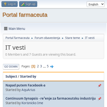
Log in
Sign up
Portal farmaceuta
Main Menu
Portal farmaceuta
Forum obavestenja
Stare teme
IT vesti
►
►
►
IT vesti
0 Members and 7 Guests are viewing this board.
2
3
...
5
Pages
1
GO DOWN
Subject
/
Started by
Napad putem Facebook-a
Started by
AquArius
Continuum Synapsis - re¹enje za farmaceutsku industriju
Started by
Korisnicko Ime