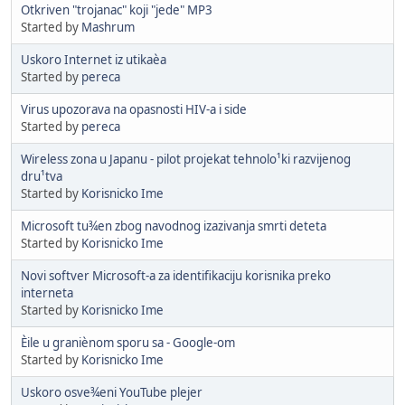
Otkriven "trojanac" koji "jede" MP3
Started by
Mashrum
Uskoro Internet iz utikaèa
Started by
pereca
Virus upozorava na opasnosti HIV-a i side
Started by
pereca
Wireless zona u Japanu - pilot projekat tehnolo¹ki razvijenog
dru¹tva
Started by
Korisnicko Ime
Microsoft tu¾en zbog navodnog izazivanja smrti deteta
Started by
Korisnicko Ime
Novi softver Microsoft-a za identifikaciju korisnika preko
interneta
Started by
Korisnicko Ime
Èile u graniènom sporu sa - Google-om
Started by
Korisnicko Ime
Uskoro osve¾eni YouTube plejer