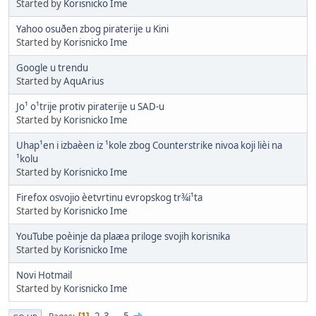
Started by
Korisnicko Ime
Yahoo osuðen zbog piraterije u Kini
Started by
Korisnicko Ime
Google u trendu
Started by
AquArius
Jo¹ o¹trije protiv piraterije u SAD-u
Started by
Korisnicko Ime
Uhap¹en i izbaèen iz ¹kole zbog Counterstrike nivoa koji lièi na
¹kolu
Started by
Korisnicko Ime
Firefox osvojio èetvrtinu evropskog tr¾i¹ta
Started by
Korisnicko Ime
YouTube poèinje da plaæa priloge svojih korisnika
Started by
Korisnicko Ime
Novi Hotmail
Started by
Korisnicko Ime