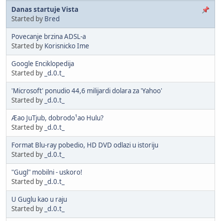
Danas startuje Vista
Started by
Bred
Povecanje brzina ADSL-a
Started by
Korisnicko Ime
Google Enciklopedija
Started by
_d.0.t_
'Microsoft' ponudio 44,6 milijardi dolara za 'Yahoo'
Started by
_d.0.t_
Æao JuTjub, dobrodo¹ao Hulu?
Started by
_d.0.t_
Format Blu-ray pobedio, HD DVD odlazi u istoriju
Started by
_d.0.t_
"Gugl" mobilni - uskoro!
Started by
_d.0.t_
U Guglu kao u raju
Started by
_d.0.t_