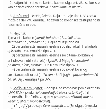
2.
Katjonski
– retko se koriste kao emulgatori, više se koriste
kao dezinfekciona sredstva (
benzalkonijum hlorid
)
3.
Amfoterni
–
lecitin, želatin
. Daju emulzije tipa U/V.
Lecitin
može da da i V/U emulziju, to zavisi od količinske zastupljenosti
faza i načina izrade.
4.
Nejonski
1) masni alkoholin (
steroli, holesterol, laurilalkohol,
stearilalkohol, cetilalkohol
). Daju emulzije tipa V/U
2) parcijalni estri masnih kiselina i polihidroksilnih alkohola
(
gliceridi
). Daju emulzije tipa V/U.
3) parcijalni estri masnih kiselina i sorbitana (sorbitan je
R
anhidrovani oblik sterola) -
Span
. U PhJug V -
sorbitani
palmitas, oleas, stearas
... Daju emulzije tipa V/U.
4) parcijalni estri masnih kiselina i polioxietilovanog
R
sorbitana (polisorbati) –
Tween
. U PhJugV –
polysorbatum 20,
60, 80
. Daju emulzije tipa U/V.
5.
Mešoviti emulgatori
– dobijaju se kombinacijom hidrofinlih
(U/V) PAM - jonskih (
Na-laurilsulfat, Na-cetostarilsulfat
) ili
nejonskih, i lipofilnih (V/U) PAM (
cetostearil alkohol, masna
kiselina, gliceril monostearat
).
1) PhJugIV propisuje
Cera emulsificans
(Emulgujući vosak)