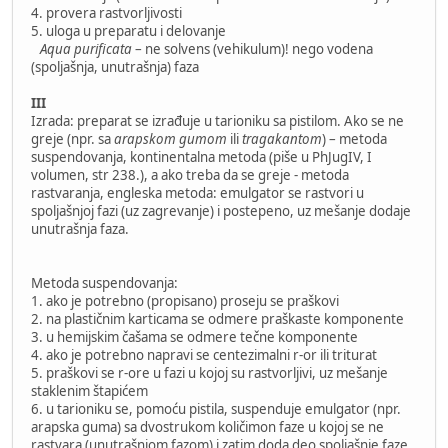
4. provera rastvorljivosti
5. uloga u preparatu i delovanje
Aqua purificata
– ne solvens (vehikulum)! nego vodena
(spoljašnja, unutrašnja) faza
III
Izrada: preparat se izrađuje u tarioniku sa pistilom. Ako se ne
greje (npr. sa
arapskom gumom
ili
tragakantom
) – metoda
suspendovanja, kontinentalna metoda (piše u PhJugIV, I
volumen, str 238.), a ako treba da se greje - metoda
rastvaranja, engleska metoda: emulgator se rastvori u
spoljašnjoj fazi (uz zagrevanje) i postepeno, uz mešanje dodaje
unutrašnja faza.
Metoda suspendovanja:
1. ako je potrebno (propisano) proseju se praškovi
2. na plastičnim karticama se odmere praškaste komponente
3. u hemijskim čašama se odmere tečne komponente
4. ako je potrebno napravi se centezimalni r-or ili triturat
5. praškovi se r-ore u fazi u kojoj su rastvorljivi, uz mešanje
staklenim štapićem
6. u tarioniku se, pomoću pistila, suspenduje emulgator (npr.
arapska guma) sa dvostrukom količimon faze u kojoj se ne
rastvara (unutrašnjom fazom) i zatim doda deo spoljašnje faze