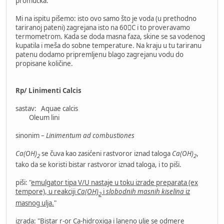
promućka."
Mi na ispitu pišemo: isto ovo samo što je voda (u prethodno
tariranoj pateni) zagrejana isto na 60C i to proveravamo
termometrom. Kada se doda masna faza, skine se sa vodenog
kupatila i meša do sobne temperature. Na kraju u tu tariranu
patenu dodamo pripremljenu blago zagrejanu vodu do
propisane količine.
Rp/ Linimenti Calcis
sastav: Aquae calcis
Oleum lini
sinonim –
Linimentum ad combustiones
Ca(OH)
se čuva kao zasićeni rastvoror iznad taloga
Ca(OH)
,
2
2
tako da se koristi bistar rastvoror iznad taloga, i to piši.
piši: "
emulgator tipa V/U nastaje u toku izrade preparata (ex
tempore), u reakciji
Ca(OH)
i
slobodnih masnih kiselina
iz
2
masnog ulja.
"
izrada: "
Bistar r-or Ca-hidroxiga i laneno ulje se odmere