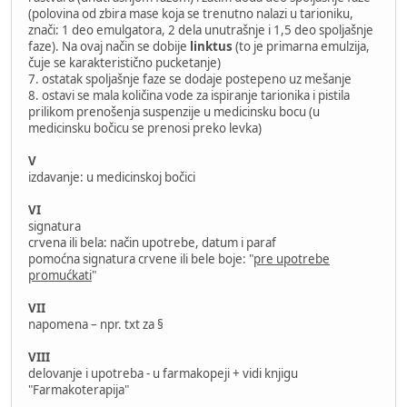
(polovina od zbira mase koja se trenutno nalazi u tarioniku,
znači: 1 deo emulgatora, 2 dela unutrašnje i 1,5 deo spoljašnje
faze). Na ovaj način se dobije
linktus
(to je primarna emulzija,
čuje se karakteristično pucketanje)
7. ostatak spoljašnje faze se dodaje postepeno uz mešanje
8. ostavi se mala količina vode za ispiranje tarionika i pistila
prilikom prenošenja suspenzije u medicinsku bocu (u
medicinsku bočicu se prenosi preko levka)
V
izdavanje: u medicinskoj bočici
VI
signatura
crvena ili bela: način upotrebe, datum i paraf
pomoćna signatura crvene ili bele boje: "
pre upotrebe
promućkati
"
VII
napomena – npr. txt za §
VIII
delovanje i upotreba - u farmakopeji + vidi knjigu
"Farmakoterapija"