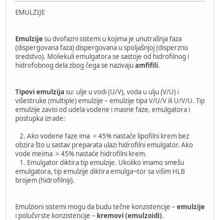
EMULZIJE
Emulzije
su dvofazni sistemi u kojima je unutrašnja faza
(dispergovana faza) dispergovana u spoljašnjoj (disperzno
sredstvo). Moliekuli emulgatora se sastoje od hidrofilnog i
hidrofobnog dela zbog čega se nazivaju
amfifili
.
Tipovi emulzija
su: ulje u vodi (U/V), voda u ulju (V/U) i
višestruke (multiple) emulzije – emulzije tipa V/U/V ili U/V/U. Tip
emulzije zavisi od udela vodene i masne faze, emulgatora i
postupka izrade:
2. Ako vodene faze ima < 45% nastaće lipofilni krem bez
obzira što u sastav preparata ulazi hidrofilni emulgator. Ako
vode meima > 45% nastaće hidrofilni krem.
1. Emulgator diktira tip emulzije. Ukoliko imamo smešu
emulgatora, tip emulzije diktira emulga¬tor sa višim HLB
brojem (hidrofilniji).
Emulzioni sistemi mogu da budu tečne konzistencije –
emulzije
i polučvrste konzistencije –
kremovi (emulzoidi)
.