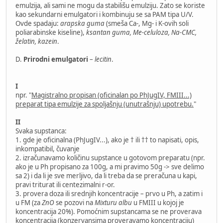
emulzija, ali sami ne mogu da stabilišu emulziju. Zato se koriste
kao sekundarni emulgatori i kombinuju se sa PAM tipa U/V.
Ovde spadaju:
arapska guma
(smeša Ca-, Mg- i K-ovih soli
poliarabinske kiseline),
ksantan guma, Me-celuloza, Na-CMC,
želatin, kazein
.
D.
Prirodni emulgatori
–
lecitin
.
I
npr. "
Magistralno propisan (oficinalan po PhJugIV, FMIII...)
preparat tipa emulzije za spoljašnju (unutrašnju) upotrebu.
"
II
Svaka supstanca:
1. gde je oficinalna (PhJugIV...), ako je † ili †† to napisati, opis,
inkompatibil, čuvanje
2. izračunavamo količinu supstance u gotovom preparatu (npr.
ako je u Ph propisano za 100g, a mi pravimo 50g -> sve delimo
sa 2) i da li je sve merljivo, da li treba da se preračuna u kapi,
pravi triturat ili centezimalni r-or.
3. provera doza ili srednjih koncentracije – prvo u Ph, a zatim i
u FM (za
ZnO
se pozovi na
Mixturu albu
u FMIII u kojoj je
koncentracija 20%). Pomoćnim supstancama se ne proverava
koncentracija (konzervansima proveravamo koncentraciju)