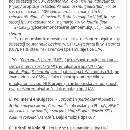
koji se sastoji od 90%
cetostearola
i oko 10%
Na-laurilsulfata
.
PhJugV propisuje
Cetostearila alkohol emulgujući (tipA)
koji se
sastoji iz najmanje 90%
cetostearola
i najmanje 7%
Na-
cetostearilsulfata
i
Cetostearil alkohol emulgujući (tipB)
koji se
sastoji iz 90%
cetostearola
i najmanje 7%
Na-laurilsulfata
.
2)
GMS
(glicerol-monostearat samoemulgujući) =
GMS
+
K-
SE
stearat
3) u stearinskim kremovima se nalazi mešani emulgator koji
se sastoji od
stearinke kiseline
(V/U) i
TEA-stearata
ili
Na-stearata
(U/V). Pa su stearinski kremovi tipa emulzije tipa U/V.
Piši: "
Cera emulsificans
(
GMS
) je mešoviti emulgator koji se
SE
sastoji iz
cetostearola
(
GMS
), emulgatora tipa V/U i
Na-
laurilsulfata
(
K-stearata
), emulgatora tipa U/V u odnosu 9:1 (ne
znam odnos za
GMS
). Kako finalni tip emulzije diktira
SE
emulgator sa višim HLB brojem, a ne količinska zastupljenost,
ovaj mešani emulgator će dati emulziju tipa U/V.
"
B.
Polimerni emulgatori
–
Carbomeri
(
karboksivinil polimer,
R
Acidum polyacrylicum, Carbopol
) - oficinalan po PhJugV,
HPMC,
Me-celuloza, visokodisperzni (koloidni) silicijum dioksid, Silici
R
oxidum colloidal
(
Aerosil
). Daju emulzije tipa U/V.
C.
Hidrofilni koloidi
– koriste se u preparatima tipa U/V