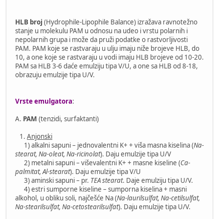
HLB broj
(Hydrophile-Lipophile Balance) izražava ravnotežno
stanje u molekulu PAM u odnosu na udeo i vrstu polarnih i
nepolarnih grupa i može da pruži podatke o rastvorljivosti
PAM. PAM koje se rastvaraju u ulju imaju niže brojeve HLB, do
10, a one koje se rastvaraju u vodi imaju HLB brojeve od 10-20.
PAM sa HLB 3-6 daće emulziju tipa V/U, a one sa HLB od 8-18,
obrazuju emulzije tipa U/V.
Vrste emulgatora
:
A.
PAM
(tenzidi, surfaktanti)
1.
Anjonski
1) alkalni sapuni – jednovalentni K+ + viša masna kiselina (
Na-
stearat, Na-oleat, Na-ricinolat
). Daju emulzije tipa U/V
2) metalni sapuni – viševalentni K+ + masne kiseline (
Ca-
palmitat, Al-stearat
). Daju emulzije tipa V/U
3) aminski sapuni – pr.
TEA stearat
. Daje emulziju tipa U/V.
4) estri sumporne kiseline – sumporna kiselina + masni
alkohol, u obliku soli, najčešće Na (
Na-laurilsulfat, Na-cetilsulfat,
Na-stearilsulfat, Na-cetostearilsulfat
). Daju emulzije tipa U/V.