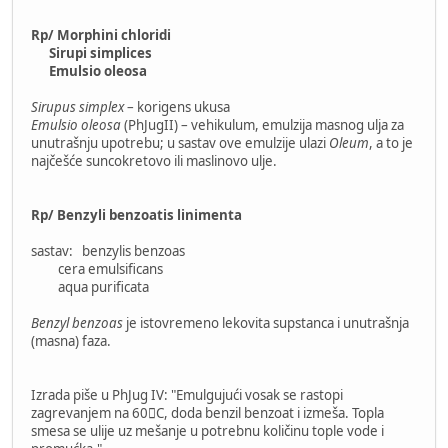
Rp/ Morphini chloridi
Sirupi simplices
Emulsio oleosa
Sirupus simplex
– korigens ukusa
Emulsio oleosa
(PhJugII) – vehikulum, emulzija masnog ulja za
unutrašnju upotrebu; u sastav ove emulzije ulazi
Oleum
, a to je
najčešće suncokretovo ili maslinovo ulje.
Rp/ Benzyli benzoatis linimenta
sastav: benzylis benzoas
cera emulsificans
aqua purificata
Benzyl benzoas
je istovremeno lekovita supstanca i unutrašnja
(masna) faza.
Izrada piše u PhJug IV: "Emulgujući vosak se rastopi
zagrevanjem na 60C, doda benzil benzoat i izmeša. Topla
smesa se ulije uz mešanje u potrebnu količinu tople vode i