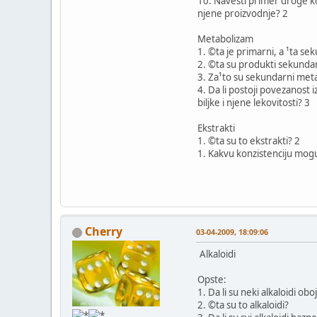
10. Navesti primer droge ko
njene proizvodnje? 2
Metabolizam
1. ©ta je primarni, a ¹ta se
2. ©ta su produkti sekunda
3. Za¹to su sekundarni meta
4. Da li postoji povezanos
biljke i njene lekovitosti? 3
Ekstrakti
1. ©ta su to ekstrakti? 2
1. Kakvu konzistenciju mogu 
Cherry
03-04-2009, 18:09:06
Alkaloidi
Opste:
1. Da li su neki alkaloidi obo
2. ©ta su to alkaloidi?