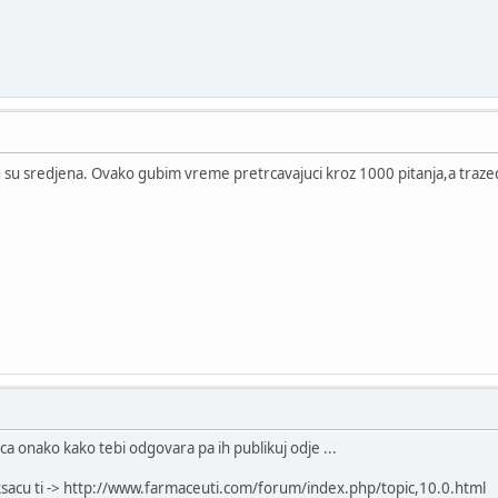
ad su sredjena. Ovako gubim vreme pretrcavajuci kroz 1000 pitanja,a traze
eca onako kako tebi odgovara pa ih publikuj odje ...
aksacu ti -> http://www.farmaceuti.com/forum/index.php/topic,10.0.html