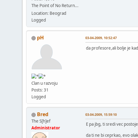
The Point of No Return...
Location: Beograd
Logged
pH
03-04-2009, 10:52:47
da profesore,ali bolje je k
Clan u razvoju
Posts: 31
Logged
Bred
03-04-2009, 15:59:10
The S[h]ef
E pa jbg, ti sredi vec postoj
Administrator
da ti ne bi ceprkao, evo ol