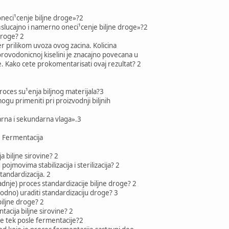
neci¹cenje biljne droge»?2
slucajno i namerno oneci¹cenje biljne droge»?2
 droge? 2
r prilikom uvoza ovog zacina. Kolicina
orovodonicnoj kiselini je znacajno povecana u
 Kako cete prokomentarisati ovaj rezultat? 2
roces su¹enja biljnog materijala?3
mogu primeniti pri proizvodnji biljnih
arna i sekundarna vlaga».3
a, Fermentacija
ja biljne sirovine? 2
jmovima stabilizacija i sterilizacija? 2
 standardizacija. 2
adnje) proces standardizacije biljne droge? 2
dno) uraditi standardizaciju droge? 3
biljne droge? 2
cija biljne sirovine? 2
u¹e tek posle fermentacije?2