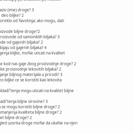
aziv (ime) droge? 3
 deo biljke? 2
poreklo od ¾ivotinja; ako mogu, dati
roizvode biljne droge?2
 proizvode od samoniklih biljaka? 3
ode od gajenih biljaka? 2
ijaju od gajenih biljaka? 4
jenja biljke, mo¾e uticati na kvalitet
e se kod nas gaje zbog proizvodnje droge? 2
ke proizvodnje lekovitih biljaka? 2
janje biljnog materijala u prirodi? 3
 biljke ce se koristiti kao lekovita
kladi¹tenja mogu uticati na kvalitet biljne
ladi¹tenja biljne sirovine? 3
 se mogu koristiti biljne droge? 2
smanjenja kvaliteta biljne droge? 2
tet biljne droge? 2
regled uzorka droge mo¾e da uka¾e na njen