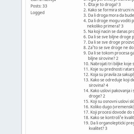
1. ©ta je to droga? 3
Posts: 33
2. Kako se formira strucni n
Logged
3. Da li droga mora da bude
4. Da li droge mogu voditi 
nekoliko primera? 3
5. Na koji nacin se danas p
6. Da li se sve biljne droge
7. Da li se sve droge proizv
8. Za¹to se sve droge ne dob
9. Da li se tokom procesa ga
biljne sirovine? 2
10. Nabrojati tri biljke koj
11. Koje su prednosti ratars
12. Koja su pravila za sakupl
13. Kako se odreduje koji deo
sirovina? 4
14. Kako uslovi pakovanja i s
droge? 2
15. Koji su osnovni uslovi sk
16. Koliko dugo (vremenski)
17. Koji procesi dovode do 
18. Kako se kontroli¹e kvali
19. Da li organolepticki p
kvalitet? 3