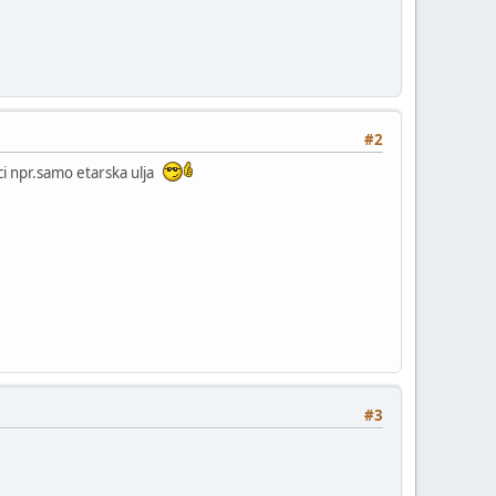
#2
ci npr.samo etarska ulja
#3