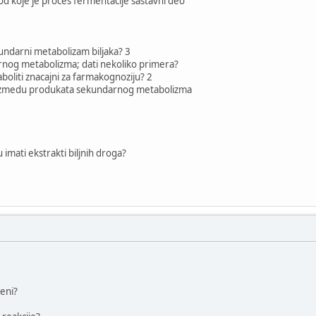
d koje je proces fermentacije sastavni deo
kundarni metabolizam biljaka? 3
rnog metabolizma; dati nekoliko primera?
boliti znacajni za farmakognoziju? 2
t izmedu produkata sekundarnog metabolizma
imati ekstrakti biljnih droga?
jeni?