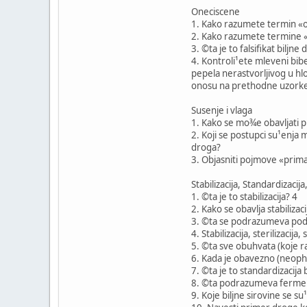
Oneciscene
1. Kako razumete termin «o
2. Kako razumete termine «
3. ©ta je to falsifikat biljne
4. Kontroli¹ete mleveni bibe
pepela nerastvorljivog u hl
onosu na prethodne uzorke.
Susenje i vlaga
1. Kako se mo¾e obavljati p
2. Koji se postupci su¹enja 
droga?
3. Objasniti pojmove «prim
Stabilizacija, Standardizacij
1. ©ta je to stabilizacija? 4
2. Kako se obavlja stabilizaci
3. ©ta se podrazumeva pod po
4. Stabilizacija, sterilizacija,
5. ©ta sve obuhvata (koje r
6. Kada je obavezno (neopho
7. ©ta je to standardizacija 
8. ©ta podrazumeva fermenta
9. Koje biljne sirovine se s