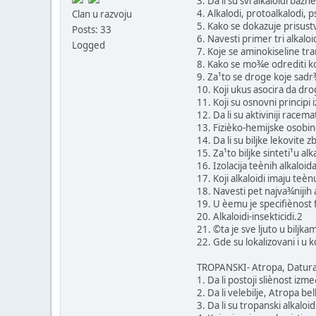
3. Da li su svi alkaloidi bazn
4. Alkalodi, protoalkalodi, 
Clan u razvoju
5. Kako se dokazuje prisust
Posts: 33
6. Navesti primer tri alkaloi
Logged
7. Koje se aminokiseline tra
8. Kako se mo¾e odrediti koli
9. Za¹to se droge koje sadr
10. Koji ukus asocira da dr
11. Koji su osnovni principi i
12. Da li su aktiviniji racemat
13. Fizièko-hemijske osobin
14. Da li su biljke lekovite 
15. Za¹to biljke sinteti¹u alk
16. Izolacija teènih alkaloid
17. Koji alkaloidi imaju teèn
18. Navesti pet najva¾nijih a
19. U èemu je specifiènost 
20. Alkaloidi-insekticidi.2
21. ©ta je sve ljuto u biljk
22. Gde su lokalizovani i u k
TROPANSKI- Atropa, Datura,
1. Da li postoji sliènost iz
2. Da li velebilje, Atropa be
3. Da li su tropanski alkaloid