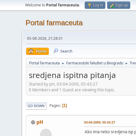
Welcome to
Portal farmaceuta
.
Log in
Sign up
Portal farmaceuta
05-08-2026, 21:28:31
Home
Search
Portal farmaceuta
Farmaceutski fakultet u Beogradu
Tre
►
►
sredjena ispitna pitanja
Started by pH, 03-04-2009, 05:43:27
0 Members and 1 Guest are viewing this topic.
Pages
1
GO DOWN
pH
03-04-2009, 05:43:27
Ako ima neko sredjena isp p