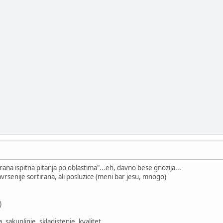
rana ispitna pitanja po oblastima"...eh, davno bese gnozija...
vrsenije sortirana, ali posluzice (meni bar jesu, mnogo)
)
 sakupljnje, skladistenje, kvalitet