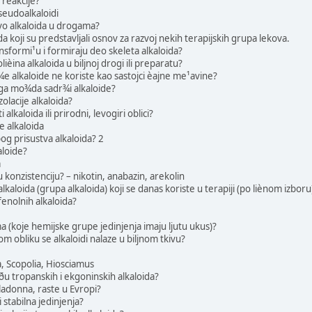
e reakcije?
pseudoalkaloidi
vo alkaloida u drogama?
da koji su predstavljali osnov za razvoj nekih terapijskih grupa lekova.
nsformi¹u i formiraju deo skeleta alkaloida?
èina alkaloida u biljnoj drogi ili preparatu?
¾e alkaloide ne koriste kao sastojci èajne me¹avine?
oga mo¾da sadr¾i alkaloide?
zolacije alkaloida?
i alkaloida ili prirodni, levogiri oblici?
e alkaloida
zbog prisustva alkaloida? 2
aloide?
a
u konzistenciju? – nikotin, anabazin, arekolin
lkaloida (grupa alkaloida) koji se danas koriste u terapiji (po liènom izboru
fenolnih alkaloida?
ama (koje hemijske grupe jedinjenja imaju ljutu ukus)?
om obliku se alkaloidi nalaze u biljnom tkivu?
 Scopolia, Hiosciamus
meðu tropanskih i ekgoninskih alkaloida?
lladonna, raste u Evropi?
i stabilna jedinjenja?