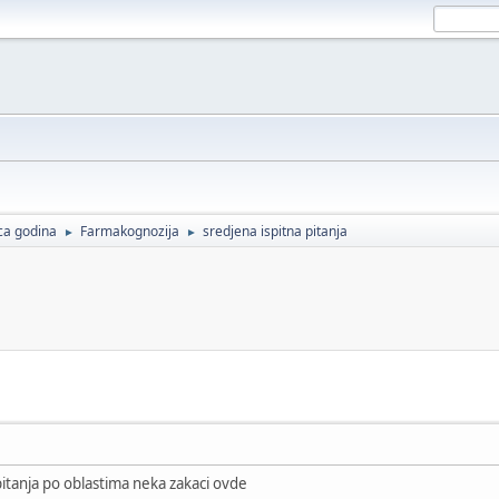
ca godina
Farmakognozija
sredjena ispitna pitanja
►
►
itanja po oblastima neka zakaci ovde