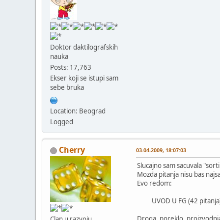
Doktor daktilografskih
nauka
Posts: 17,763
Ekser koji se istupi sam
sebe bruka
Location: Beograd
Logged
Cherry
03-04-2009, 18:07:03
Slucajno sam sacuvala "sorti
Mozda pitanja nisu bas najsa
Evo redom:
UVOD U FG (42 pitanja
Droga, poreklo, proizvodnja,
Clan u razvoju