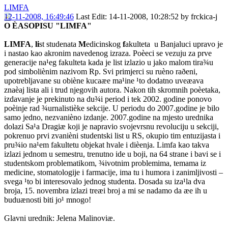
LIMFA
12-11-2008, 16:49:46
Last Edit
: 14-11-2008, 10:28:52 by frckica-j
O ÈASOPISU "LIMFA"
LIMFA
,
li
st studenata
M
edicinskog
f
akulteta u Banjaluci upravo je
i nastao kao akronim navedenog izraza. Poèeci se vezuju za prve
generacije na¹eg fakulteta kada je list izlazio u jako malom tira¾u
pod simboliènim nazivom Rp. Svi primjerci su ruèno raðeni,
upotrebljavane su obiène kucaæe ma¹ine ¹to dodatno uveæava
znaèaj lista ali i trud njegovih autora. Nakon tih skromnih poèetaka,
izdavanje je prekinuto na du¾i period i tek 2002. godine ponovo
poèinje rad ¾urnalistièke sekcije. U periodu do 2007.godine je bilo
samo jedno, nezvanièno izdanje. 2007.godine na mjesto urednika
dolazi Sa¹a Dragiæ koji je napravio svojevrsnu revoluciju u sekciji,
pokrenuo prvi zvanièni studentski list u RS, okupio tim entuzijasta i
pru¾io na¹em fakultetu objekat hvale i dièenja. Limfa kao takva
izlazi jednom u semestru, trenutno ide u boji, na 64 strane i bavi se i
studentskom problematikom, ¾ivotnim problemima, temama iz
medicine, stomatologije i farmacije, ima tu i humora i zanimljivosti –
svega ¹to bi interesovalo jednog studenta. Dosada su iza¹la dva
broja, 15. novembra izlazi treæi broj a mi se nadamo da æe ih u
buduænosti biti jo¹ mnogo!
Glavni urednik: Jelena Malinoviæ.