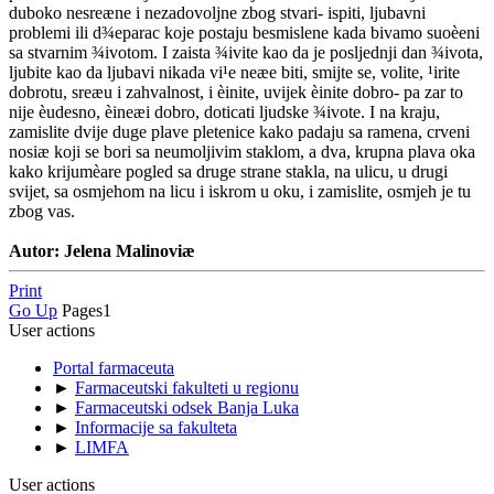
duboko nesreæne i nezadovoljne zbog stvari- ispiti, ljubavni
problemi ili d¾eparac koje postaju besmislene kada bivamo suoèeni
sa stvarnim ¾ivotom. I zaista ¾ivite kao da je posljednji dan ¾ivota,
ljubite kao da ljubavi nikada vi¹e neæe biti, smijte se, volite, ¹irite
dobrotu, sreæu i zahvalnost, i èinite, uvijek èinite dobro- pa zar to
nije èudesno, èineæi dobro, doticati ljudske ¾ivote. I na kraju,
zamislite dvije duge plave pletenice kako padaju sa ramena, crveni
nosiæ koji se bori sa neumoljivim staklom, a dva, krupna plava oka
kako krijumèare pogled sa druge strane stakla, na ulicu, u drugi
svijet, sa osmjehom na licu i iskrom u oku, i zamislite, osmjeh je tu
zbog vas.
Autor: Jelena Malinoviæ
Print
Go Up
Pages
1
User actions
Portal farmaceuta
►
Farmaceutski fakulteti u regionu
►
Farmaceutski odsek Banja Luka
►
Informacije sa fakulteta
►
LIMFA
User actions