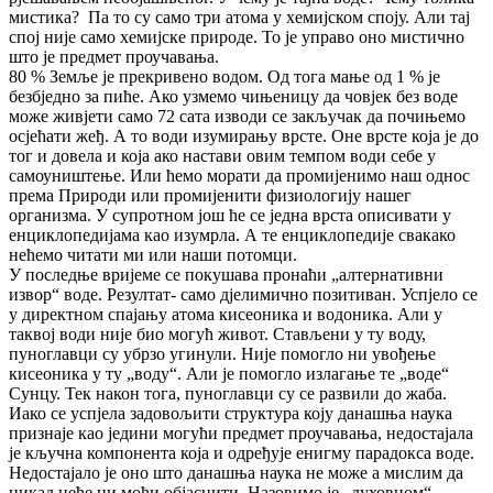
мистика? Па то су само три атома у хемијском споју. Али тај
спој није само хемијске природе. То је управо оно мистично
што је предмет проучавања.
80 % Земље је прекривено водом. Од тога мање од 1 % је
безбједно за пиће. Ако узмемо чињеницу да човјек без воде
може живјети само 72 сата изводи се закључак да почињемо
осјећати жеђ. А то води изумирању врсте. Оне врсте која је до
тог и довела и која ако настави овим темпом води себе у
самоуништење. Или ћемо морати да промијенимо наш однос
према Природи или промијенити физиологију нашег
организма. У супротном још ће се једна врста описивати у
енциклопедијама као изумрла. А те енциклопедије свакако
нећемо читати ми или наши потомци.
У последње вријеме се покушава пронаћи „алтернативни
извор“ воде. Резултат- само дјелимично позитиван. Успјело се
у директном спајању атома кисеоника и водоника. Али у
таквој води није био могућ живот. Стављени у ту воду,
пуноглавци су убрзо угинули. Није помогло ни увођење
кисеоника у ту „воду“. Али је помогло излагање те „воде“
Сунцу. Тек након тога, пуноглавци су се развили до жаба.
Иако се успјела задовољити структура коју данашња наука
признаје као једини могући предмет проучавања, недостајала
је кључна компонента која и одређује енигму парадокса воде.
Недостајало је оно што данашња наука не може а мислим да
никад неће ни моћи објаснити. Назовимо је „духовном“