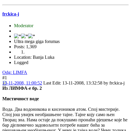
frckica-j
Moderator
Ultra mega giga forumas
Posts: 1,369
Location: Banja Luka
Logged
Odg: LIMFA
#1
13-11-2008, 11:00:52
Last Edit
: 13-11-2008, 13:32:58 by frckica-j
Из ЛИМФА-е бр. 2
Мистичност воде
Вода. Два водоникова и кисеоников атом. Спој мистерије.
Спој још увијек необјашњене тајне. Тајне коју само њен
Творац зна. Нама остаје да покушамо пронаћи рјешење које ће
бар дјелимично задовољити потребе нашег бића за
рјешавањем необјашњеног. У чему је тајна воде? Чему толика