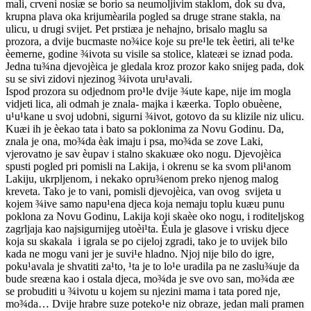
mali, crveni nosiæ se borio sa neumoljivim staklom, dok su dva,
krupna plava oka krijumèarila pogled sa druge strane stakla, na
ulicu, u drugi svijet. Pet prstiæa je nehajno, brisalo maglu sa
prozora, a dvije bucmaste no¾ice koje su pre¹le tek èetiri, ali te¹ke
èemerne, godine ¾ivota su visile sa stolice, klateæi se iznad poda.
Jedna tu¾na djevojèica je gledala kroz prozor kako snijeg pada, dok
su se sivi zidovi njezinog ¾ivota uru¹avali.
Ispod prozora su odjednom pro¹le dvije ¾ute kape, nije im mogla
vidjeti lica, ali odmah je znala- majka i kæerka. Toplo obuèene,
u¹u¹kane u svoj udobni, sigurni ¾ivot, gotovo da su klizile niz ulicu.
Kuæi ih je èekao tata i bato sa poklonima za Novu Godinu. Da,
znala je ona, mo¾da èak imaju i psa, mo¾da se zove Laki,
vjerovatno je sav èupav i stalno skakuæe oko nogu. Djevojèica
spusti pogled pri pomisli na Lakija, i okrenu se ka svom pli¹anom
Lakiju, ukrpljenom, i nekako opru¾enom preko njenog malog
kreveta. Tako je to vani, pomisli djevojèica, van ovog svijeta u
kojem ¾ive samo napu¹ena djeca koja nemaju toplu kuæu punu
poklona za Novu Godinu, Lakija koji skaèe oko nogu, i roditeljskog
zagrljaja kao najsigurnijeg utoèi¹ta. Èula je glasove i vrisku djece
koja su skakala i igrala se po cijeloj zgradi, tako je to uvijek bilo
kada ne mogu vani jer je suvi¹e hladno. Njoj nije bilo do igre,
poku¹avala je shvatiti za¹to, ¹ta je to lo¹e uradila pa ne zaslu¾uje da
bude sreæna kao i ostala djeca, mo¾da je sve ovo san, mo¾da æe
se probuditi u ¾ivotu u kojem su njezini mama i tata pored nje,
mo¾da… Dvije hrabre suze poteko¹e niz obraze, jedan mali pramen