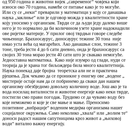
од 950 година и животни вијек „савременог“ човјека који
износи око 70 година, намеће се питање како је то могуће.
Или су се „неки“ преварили у математици у коју се данашња
наука „заклиње“ или је одговор можда у квалитетности хране
коју уносимо у организам. Тврди се да људи једу далеко више
него је то нормално да би количином узете хране надокнадили
ове ријетке материје. У прилог овој тврдњи говоре следеће
чињенице. Брахиосаурус, диносаурус тежине 30 тона није
имао уста већа од магарећих. Ако данашњи слон, тежине 3
тоне, треба јести 4 до 6 сати дневно, онда је брахиосаурус са
својих 30 тона морао јести 40 сати што је свакако немогуће.
Једноставна математика. Како није изумро од глади, нуди се
теорија да је храна тог биљождера била много квалитетнија.
Наука понекад даје бројна теоретска али не и практична
рјешења. Док чекамо да се проникне у енигму ове „водене „
мистерије остаје нам да се побринемо да сваки дан нашем
организму обезбједимо довољну количину воде. Још ако је та
вода носилац виталности и животне енергије како неки тврде,
постигли смо прави погодак. Трудимо се да чувамо воду без
које неможемо и које је све мање и мање. Преносимо
позитивне „вибрације“ воденим медијма организама нашег
социјалног окружења. Само неколико „хвала“ или „волим те“
доноси радост нашим сапутницима кроз живот а „њиховој
води“ витално важну енергију.