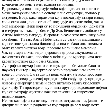
компонентом која је немјерљива величина.
Вјеровање да вода посједује моћи које надилазе оно што се
може закључити само на основу њене структуре, поново је
актуелно. Вода, како тврде они који посматрају ствари изнад
хоризонта или „с оне стране“, посједује извјесне моћи, чак и
моћ меморије. Неки који су то покушали објаснити, доказати
и измјерити, а такав је био и Др Жак Бенвенисте, добили су
Анти-Нобелову награду. Вјероватно само зато што нису били
схваћени. Ти тзв. Анти-Нобеловци су развили дисциплину
која се зове дигитална биологија а она се бави доказивањем
ових карактеристика воде, посебно моћи њене меморије.
Чак су стари алхемичари вјеровали да роса сакупљена са
љековитих биљака, посебно у ноћи пуног мјесеца, има исте
карактеристике као и сама биљка.
Аустријски шумар (зашто се и шумари не би могли бавити
науком) Виктор Шаубергер се бавио проучавањем кретања
воде у природи. Он тврди да вода која путује кроз просторе
који не одговарају њеној природи губи своју праву природну,
животну енергију а тиме и своју витално важну биолошку
функцију. Ти простори нису ништа друго до водоводне цијеви
које се сматрају изузетно важном тековином савремене
цивилизације.
Нешто касније, а на основу његових истраживања, јавила се
дисциплина звана радионика која тврди да се у воду може