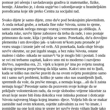
pomoæ pri uèenju i savladavanju gradiva iz matematike, fizike,
hemije. Aktuelno je, i dosta uspje¹no i udomljavanje u hraniteljskim
porodicama koje ide preko Centra za socijalni rad.
Svako dijete je samo dijete, zrno du¹e pod beskrajnim plavetnilom.
A onda nekad grube, a nekada fine ruke ¾ivota, uzmu to sjeme,
samo zametak neèega mnogo veæeg i vremenom ga oblikuju. A
nekada ruke, suvi¹e lijene zaborave da treba da rade, i ono postaje
primorano da raste, klija i probija se samo. Ponekada, du¹a dovoljno
plemenita i um dovoljno jak- u takvom te¹kom putu pronaðe jo¹
veæu snagu i izraste jaèe od svih. Ali ponekada, kada oluje bivaju
suvi¹e okrutne, uz put izgubi snagu, a bez ruku ¾ivota, ostane
maleno i slabo- nikada ne saznav¹i ¹ta je moglo biti i postati. I onda
se svi mi trebamo zapitati, kakvo smo mi to moderno i razvijeno
dru¹tvo, napredna era, 21. vijek u kojem jo¹ ima po svijetu rasutog
takvog sjemena prepu¹tenog da klija samo. Kakvi smo mi to ljudi,
kada se toliko nas mo¾e praviti da na ovom svijetu postojimo samo
mi i samo na¹i problemi, koliko je samo oko nas usamljenih ljudi,
spremnih da vole, da pru¾e mnogo, a nemaju koga…ali da li zaista
nemaju koga? Preostaje samo da pozovem svoje kolege da se
prikljuèe volonterskom radu, da svoje slobodno vrijeme iskoriste za
stvari koje neæe biti èista dokolica veæ istinska pomoæ i doticanje
¾ivota najveæeg blaga kojeg imamo- djece. Voljela bih da se makar
zamislite nad ovim tekstom, osjetite zahvalnim za sve ¹to imate, i
pomislite na one koji nisu te sreæe jer suvi¹e èesto viðam ljude tako