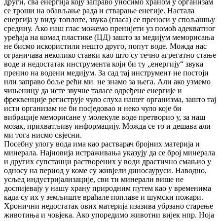
други, сва енергија коју заправо уносимо храном у организам
се троши на обављање рада и стварање енегије. Настала
енергија у виду топлоте, звука (гласа) се преноси у спољашњу
средину. Ако наш глас можемо пренијети уз помоћ адекватног
уређаја на комад пластике (ЦД) зашто за медијум меморисања
не бисмо искористили нешто друго, попут воде. Можда нас
ограничава неколико ставки као што су течно агрегатно стање
воде и недостатак инструмента који би ту „енергију“ звука
пренио на водени медијум. За сад тај инструмент не постоји
или заправо боље рећи ми не знамо за њега. Али ако узмемо
чињеницу да исте звучне таласе одређене енергије и
фреквенције региструје чуло слуха нашег организма, зашто тај
исти организам не би посједовао и неко чуло које би
вибрације меморисане у молекуле воде претворио у, за наш
мозак, прихватљиву информацију. Можда се то и дешава али
ми тога нисмо свјесни.
Посебну улогу вода има као растварач бројних материја и
минерала. Најновија истраживања указују да се број минерала
и других супстанци растворених у води драстично смањио у
односу на период у коме су живјели диносауруси. Наводно,
усљед индустријализације, сви ти минерали више не
доспијевају у нашу храну природним путем као у временима
када су их у земљиште враћале поплаве и шумски пожари.
Хронични недостатак ових материја изазива убрзано старење
животиња и човјека. Ако упоредимо животни вијек нпр. Ноја