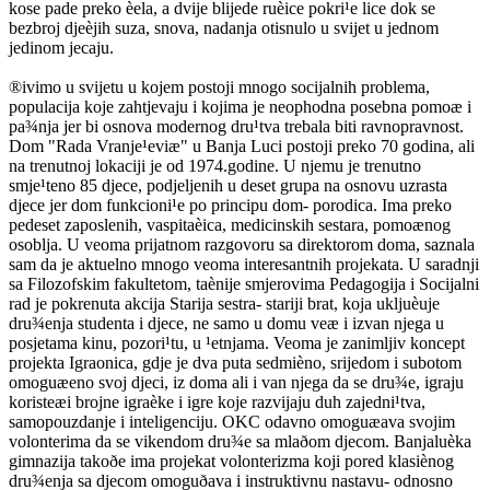
kose pade preko èela, a dvije blijede ruèice pokri¹e lice dok se
bezbroj djeèjih suza, snova, nadanja otisnulo u svijet u jednom
jedinom jecaju.
®ivimo u svijetu u kojem postoji mnogo socijalnih problema,
populacija koje zahtjevaju i kojima je neophodna posebna pomoæ i
pa¾nja jer bi osnova modernog dru¹tva trebala biti ravnopravnost.
Dom "Rada Vranje¹eviæ" u Banja Luci postoji preko 70 godina, ali
na trenutnoj lokaciji je od 1974.godine. U njemu je trenutno
smje¹teno 85 djece, podjeljenih u deset grupa na osnovu uzrasta
djece jer dom funkcioni¹e po principu dom- porodica. Ima preko
pedeset zaposlenih, vaspitaèica, medicinskih sestara, pomoænog
osoblja. U veoma prijatnom razgovoru sa direktorom doma, saznala
sam da je aktuelno mnogo veoma interesantnih projekata. U saradnji
sa Filozofskim fakultetom, taènije smjerovima Pedagogija i Socijalni
rad je pokrenuta akcija Starija sestra- stariji brat, koja ukljuèuje
dru¾enja studenta i djece, ne samo u domu veæ i izvan njega u
posjetama kinu, pozori¹tu, u ¹etnjama. Veoma je zanimljiv koncept
projekta Igraonica, gdje je dva puta sedmièno, srijedom i subotom
omoguæeno svoj djeci, iz doma ali i van njega da se dru¾e, igraju
koristeæi brojne igraèke i igre koje razvijaju duh zajedni¹tva,
samopouzdanje i inteligenciju. OKC odavno omoguæava svojim
volonterima da se vikendom dru¾e sa mlaðom djecom. Banjaluèka
gimnazija takoðe ima projekat volonterizma koji pored klasiènog
dru¾enja sa djecom omoguðava i instruktivnu nastavu- odnosno