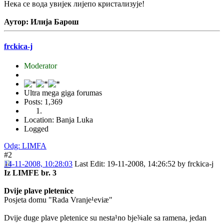
Нека се вода увијек лијепо кристализује!
Аутор: Илија Барош
frckica-j
Moderator
Ultra mega giga forumas
Posts: 1,369
Location: Banja Luka
Logged
Odg: LIMFA
#2
14-11-2008, 10:28:03
Last Edit
: 19-11-2008, 14:26:52 by frckica-j
Iz LIMFE br. 3
Dvije plave pletenice
Posjeta domu "Rada Vranje¹eviæ"
Dvije duge plave pletenice su nesta¹no bje¾ale sa ramena, jedan