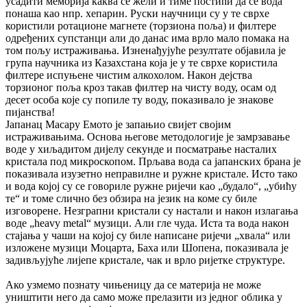
усадити меморија каква се жели и тиме постићи да се вода
понаша као нпр. хепарин. Руски научници су у те сврхе
користили ротационе магнете (торзиона поља) и филтере
одређених супстанци али до данас има врло мало помака на
том пољу истраживања. Изненађујуће резултате објавила је
група научника из Казахстана која је у те сврхе користила
филтере испуњене чистим алкохолом. Након дејства
торзионог поља кроз такав филтер на чисту воду, осам од
десет особа које су попиле ту воду, показивало је знакове
пијанства!
Јапанац Масару Емото је запањио свијет својим
истраживањима. Основа његове методологије је замрзавање
воде у хиљадитом дијелу секунде и посматрање насталих
кристала под микроскопом. Прљава вода са јапанских брана је
показивала изузетно неправилне и ружне кристале. Исто тако
и вода којој су се говориле ружне ријечи као „будало“, „убићу
те“ и томе слично без обзира на језик на коме су биле
изговорене. Незграпни кристали су настали и након излагања
воде „heavy metal“ музици. Али гле чуда. Иста та вода након
стајања у чаши на којој су биле написане ријечи „хвала“ или
изложене музици Моцарта, Баха или Шопена, показивала је
задивљујуће лијепе кристале, чак и врло ријетке структуре.
Ако узмемо познату чињеницу да се материја не може
уништити него да само може прелазити из једног облика у