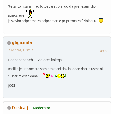
¹teta ¹to nisam imao fotoaparat pri ruci da prenesem dio
atmosfere
ja slavim pripreme za pripremanje priprema za fiziologiju
gligicmila
12-04-2009, 11:37:17
#16
Heeheheheheh.....vidjeces kolega!
Razlika je u tome sto sam prakticni slavila jedan dan, a usmeni
cu bar mjesec dana....
pozz
frckica-j
Moderator