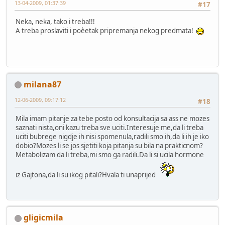
13-04-2009, 01:37:39
#17
Neka, neka, tako i treba!!!
A treba proslaviti i poèetak pripremanja nekog predmata!
milana87
12-06-2009, 09:17:12
#18
Mila imam pitanje za tebe posto od konsultacija sa ass ne mozes
saznati nista,oni kazu treba sve uciti.Interesuje me,da li treba
uciti bubrege nigdje ih nisi spomenula,radili smo ih,da li ih je iko
dobio?Mozes li se jos sjetiti koja pitanja su bila na prakticnom?
Metabolizam da li treba,mi smo ga radili.Da li si ucila hormone
iz Gajtona,da li su ikog pitali?Hvala ti unaprijed
gligicmila