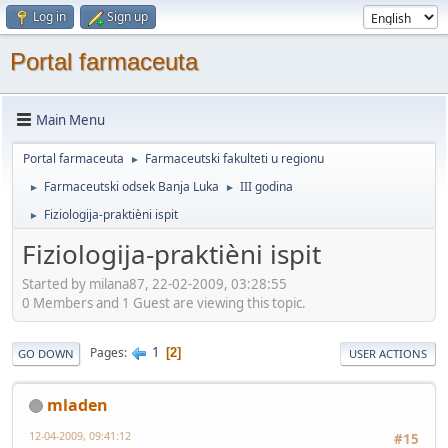
Log in
Sign up
Portal farmaceuta
Main Menu
Portal farmaceuta
Farmaceutski fakulteti u regionu
►
Farmaceutski odsek Banja Luka
III godina
►
►
Fiziologija-praktièni ispit
►
Fiziologija-praktièni ispit
Started by milana87, 22-02-2009, 03:28:55
0 Members and 1 Guest are viewing this topic.
1
Pages
2
GO DOWN
USER ACTIONS
mladen
12-04-2009, 09:41:12
#15