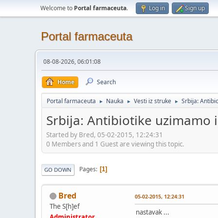
Welcome to
Portal farmaceuta
.
Log in
Sign up
Portal farmaceuta
08-08-2026, 06:01:08
Home
Search
Portal farmaceuta
Nauka
Vesti iz struke
Srbija: Antib
►
►
►
Srbija: Antibiotike uzimamo i
Started by Bred, 05-02-2015, 12:24:31
0 Members and 1 Guest are viewing this topic.
Pages
1
GO DOWN
Bred
05-02-2015, 12:24:31
The S[h]ef
nastavak ...
Administrator