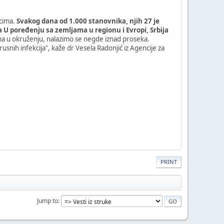
icima.
Svakog dana od 1.000 stanovnika, njih 27 je
ka U poređenju sa zemljama u regionu i Evropi, Srbija
ma u okruženju, nalazimo se negde iznad proseka.
rusnih infekcija", kaže dr Vesela Radonjić iz Agencije za
PRINT
Jump to