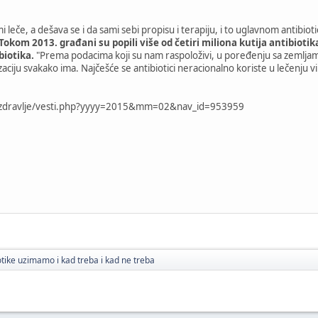
i leče, a dešava se i da sami sebi propisu i terapiju, i to uglavnom antibiot
 Tokom 2013. građani su popili više od četiri miliona kutija antibioti
biotika.
"Prema podacima koji su nam raspoloživi, u poređenju sa zemlja
zaciju svakako ima. Najčešće se antibiotici neracionalno koriste u lečenju vi
t/zdravlje/vesti.php?yyyy=2015&mm=02&nav_id=953959
iotike uzimamo i kad treba i kad ne treba