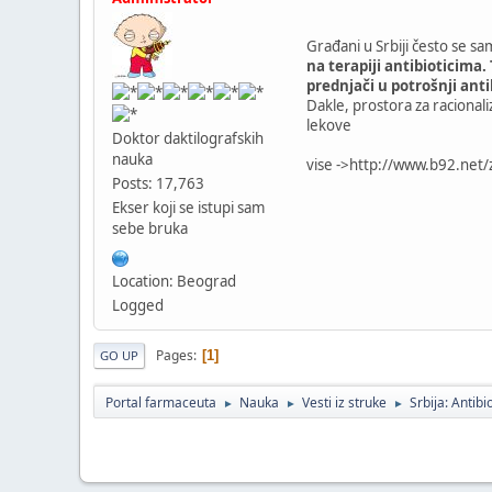
Građani u Srbiji često se sam
na terapiji antibioticima.
prednjači u potrošnji anti
Dakle, prostora za racionali
lekove
Doktor daktilografskih
nauka
vise ->http://www.b92.ne
Posts: 17,763
Ekser koji se istupi sam
sebe bruka
Location: Beograd
Logged
Pages
1
GO UP
Portal farmaceuta
Nauka
Vesti iz struke
Srbija: Antib
►
►
►