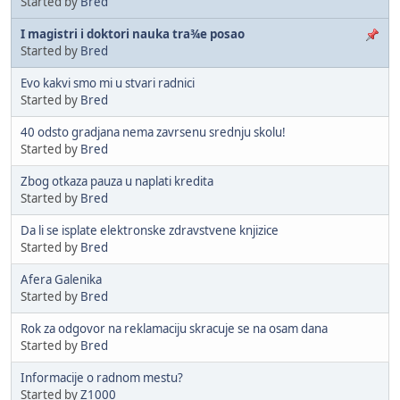
Started by
Bred
I magistri i doktori nauka tra¾e posao
Started by
Bred
Evo kakvi smo mi u stvari radnici
Started by
Bred
40 odsto gradjana nema zavrsenu srednju skolu!
Started by
Bred
Zbog otkaza pauza u naplati kredita
Started by
Bred
Da li se isplate elektronske zdravstvene knjizice
Started by
Bred
Afera Galenika
Started by
Bred
Rok za odgovor na reklamaciju skracuje se na osam dana
Started by
Bred
Informacije o radnom mestu?
Started by
Z1000