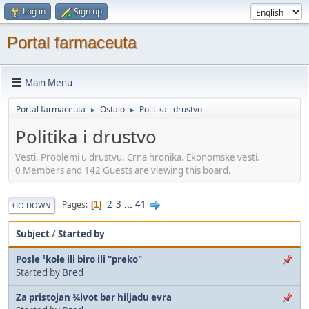
Log in
Sign up
Portal farmaceuta
Main Menu
Portal farmaceuta
Ostalo
Politika i drustvo
►
►
Politika i drustvo
Vesti. Problemi u drustvu. Crna hronika. Ekonomske vesti.
0 Members and 142 Guests are viewing this board.
2
3
...
41
Pages
1
GO DOWN
Subject
/
Started by
Posle ¹kole ili biro ili "preko"
Started by
Bred
Za pristojan ¾ivot bar hiljadu evra