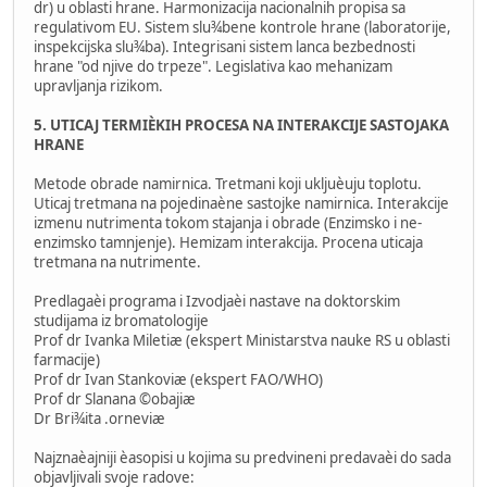
dr) u oblasti hrane. Harmonizacija nacionalnih propisa sa
regulativom EU. Sistem slu¾bene kontrole hrane (laboratorije,
inspekcijska slu¾ba). Integrisani sistem lanca bezbednosti
hrane "od njive do trpeze". Legislativa kao mehanizam
upravljanja rizikom.
5. UTICAJ TERMIÈKIH PROCESA NA INTERAKCIJE SASTOJAKA
HRANE
Metode obrade namirnica. Tretmani koji ukljuèuju toplotu.
Uticaj tretmana na pojedinaène sastojke namirnica. Interakcije
izmenu nutrimenta tokom stajanja i obrade (Enzimsko i ne-
enzimsko tamnjenje). Hemizam interakcija. Procena uticaja
tretmana na nutrimente.
Predlagaèi programa i Izvodjaèi nastave na doktorskim
studijama iz bromatologije
Prof dr Ivanka Miletiæ (ekspert Ministarstva nauke RS u oblasti
farmacije)
Prof dr Ivan Stankoviæ (ekspert FAO/WHO)
Prof dr Slanana ©obajiæ
Dr Bri¾ita .orneviæ
Najznaèajniji èasopisi u kojima su predvineni predavaèi do sada
objavljivali svoje radove: