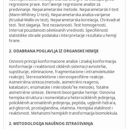
regresione prave. Kori¹æenje regresione analize za
predvinanje. Neparametarske metode. Neparametarski t-test
(Mann-Whitney U-test). Neparametarska analiza varijanse
(Kruskal-Wallis-ov test). Neparametarska korelacija. Chi-kvadrat
test. Test slaganja. Test nezavisnosti. Test homogenosti.
Interval pouzdanosti oèekivanih vrednosti. Specifiènosti
statistièke obrade podataka i interpretacije rezultata u hemiji
hrane.
2. ODABRANA POGLAVLJA IZ ORGANSKE HEMIJE
Osnovni principi konformacione analize i znaèaj konformacija.
Konformacije i reaktivnost cikliènih sistema (ravnote¾e,
supstitucije, eliminacione, fragmentacione i intramolekulske
reakcije). Stereoselektivne i stereospecifiène reakcije.
Asimetrièna sinteza (metode, asimetrièni reagensi,
katalizatori, enzimatske i mikrobiolo¹ke metode). Totalne
asimetriène sinteze. Elementi bioorganske hemije: Osnovna
hemijska struktura i nomenklatura heterocikliènih jedinjenja,
policikliènih aromatiènih jedinjenja, peptida, ugljenih hidrara,
acil-gliceroli, prostaglandina, vitamina. Hemijska stabilnost i
reaktivnost. Mehanizmi hemijskih transformacija biomolekula.
2. METODOLOGIJA NAUÈNOG ISTRA®IVANJA