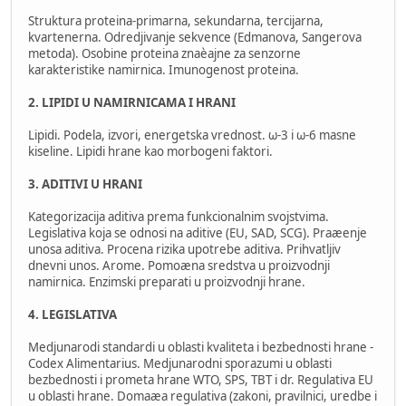
Struktura proteina-primarna, sekundarna, tercijarna,
kvartenerna. Odredjivanje sekvence (Edmanova, Sangerova
metoda). Osobine proteina znaèajne za senzorne
karakteristike namirnica. Imunogenost proteina.
2. LIPIDI U NAMIRNICAMA I HRANI
Lipidi. Podela, izvori, energetska vrednost. ω-3 i ω-6 masne
kiseline. Lipidi hrane kao morbogeni faktori.
3. ADITIVI U HRANI
Kategorizacija aditiva prema funkcionalnim svojstvima.
Legislativa koja se odnosi na aditive (EU, SAD, SCG). Praæenje
unosa aditiva. Procena rizika upotrebe aditiva. Prihvatljiv
dnevni unos. Arome. Pomoæna sredstva u proizvodnji
namirnica. Enzimski preparati u proizvodnji hrane.
4. LEGISLATIVA
Medjunarodi standardi u oblasti kvaliteta i bezbednosti hrane -
Codex Alimentarius. Medjunarodni sporazumi u oblasti
bezbednosti i prometa hrane WTO, SPS, TBT i dr. Regulativa EU
u oblasti hrane. Domaæa regulativa (zakoni, pravilnici, uredbe i