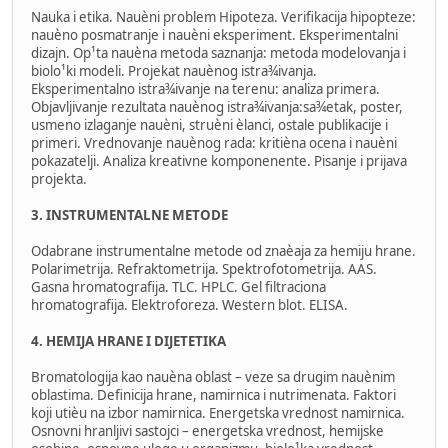
Nauka i etika. Nauèni problem Hipoteza. Verifikacija hipopteze:
nauèno posmatranje i nauèni eksperiment. Eksperimentalni
dizajn. Op¹ta nauèna metoda saznanja: metoda modelovanja i
biolo¹ki modeli. Projekat nauènog istra¾ivanja.
Eksperimentalno istra¾ivanje na terenu: analiza primera.
Objavljivanje rezultata nauènog istra¾ivanja:sa¾etak, poster,
usmeno izlaganje nauèni, struèni èlanci, ostale publikacije i
primeri. Vrednovanje nauènog rada: kritièna ocena i nauèni
pokazatelji. Analiza kreativne komponenente. Pisanje i prijava
projekta.
3. INSTRUMENTALNE METODE
Odabrane instrumentalne metode od znaèaja za hemiju hrane.
Polarimetrija. Refraktometrija. Spektrofotometrija. AAS.
Gasna hromatografija. TLC. HPLC. Gel filtraciona
hromatografija. Elektroforeza. Western blot. ELISA.
4. HEMIJA HRANE I DIJETETIKA
Bromatologija kao nauèna oblast – veze sa drugim nauènim
oblastima. Definicija hrane, namirnica i nutrimenata. Faktori
koji utièu na izbor namirnica. Energetska vrednost namirnica.
Osnovni hranljivi sastojci – energetska vrednost, hemijske