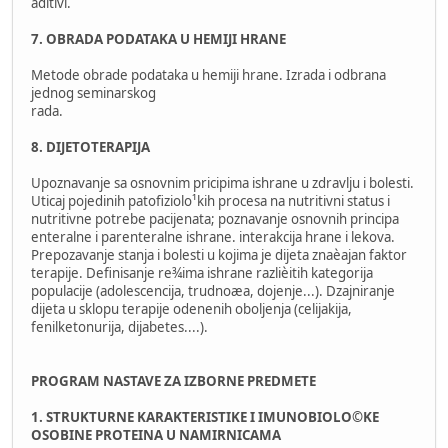
aditivi.
7. OBRADA PODATAKA U HEMIJI HRANE
Metode obrade podataka u hemiji hrane. Izrada i odbrana
jednog seminarskog
rada.
8. DIJETOTERAPIJA
Upoznavanje sa osnovnim pricipima ishrane u zdravlju i bolesti.
Uticaj pojedinih patofiziolo¹kih procesa na nutritivni status i
nutritivne potrebe pacijenata; poznavanje osnovnih principa
enteralne i parenteralne ishrane. interakcija hrane i lekova.
Prepozavanje stanja i bolesti u kojima je dijeta znaèajan faktor
terapije. Definisanje re¾ima ishrane razlièitih kategorija
populacije (adolescencija, trudnoæa, dojenje...). Dzajniranje
dijeta u sklopu terapije odenenih oboljenja (celijakija,
fenilketonurija, dijabetes....).
PROGRAM NASTAVE ZA IZBORNE PREDMETE
1. STRUKTURNE KARAKTERISTIKE I IMUNOBIOLO©KE
OSOBINE PROTEINA U NAMIRNICAMA