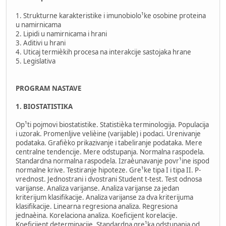
1. Strukturne karakteristike i imunobiolo¹ke osobine proteina
u namirnicama
2. Lipidi u namirnicama i hrani
3. Aditivi u hrani
4. Uticaj termièkih procesa na interakcije sastojaka hrane
5. Legislativa
PROGRAM NASTAVE
1. BIOSTATISTIKA
Op¹ti pojmovi biostatistike. Statistièka terminologija. Populacija
i uzorak. Promenljive velièine (varijable) i podaci. Urenivanje
podataka. Grafièko prikazivanje i tabeliranje podataka. Mere
centralne tendencije. Mere odstupanja. Normalna raspodela.
Standardna normalna raspodela. Izraèunavanje povr¹ine ispod
normalne krive. Testiranje hipoteze. Gre¹ke tipa I i tipa II. P-
vrednost. Jednostrani i dvostrani Student t-test. Test odnosa
varijanse. Analiza varijanse. Analiza varijanse za jedan
kriterijum klasifikacije. Analiza varijanse za dva kriterijuma
klasifikacije. Linearna regresiona analiza. Regresiona
jednaèina. Korelaciona analiza. Koeficijent korelacije.
Koeficijent determinacije. Standardna gre¹ka odstupanja od