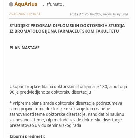
AquArius
.. sfumato ..
26-10-2007, 06:34:31
Last Edit
: 26-10-2007, 06:44:10 by Bred
STUDIJSKI PROGRAM DIPLOMSKIH DOKTORSKIH STUDIJA
IZ BROMATOLOGIJE NA FARMACEUTSKOM FAKULTETU
PLAN NASTAVE
Ukupan broj kredita na doktorskim studijama je 180, a od toga
90 je predviedjeno za doktorsku disertaciju
* Priprema plana izrade doktorske disertacije podrazumeva
samu prijavu teme doktorske disertacije kao i nauène
zasnovanosti teme doktorske disertacije. Kandidat bi nauènu
zasnovanost teme, cilj i metode izrade doktorske disertacije
prezentovao u vidu seminarskog rada
Izborni predmeti: