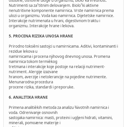
osobine, osnovne uloge u organizmu, biolo¹ka vrednost.
Nutrimenti sa za¹titnim delovanjem. Biolo¹ki aktivne
nenutritivne komponente namirnica. Vrste namirnica prema
ulozi u organizmu. Voda kao namirnica. Dijetetske namirnice.
Interakcije nutrimenata u hrani, digestivnom traktu i
organizmu. Interakcije hrane i lekova.
5. PROCENA RIZIKA UNOSA HRANE
Prirodno toksièni sastojci u namirnicama. Aditivi, kontaminanti i
rezidue lekova u
namirnicama i procena njihovog dnevnog unosa. Promena
namirnica tokom termièkog
tretmana i interakcije koje postoje na relaciji nutriment-
nutriment. Alergije izazvane
hranom, averzije i netolerancije na pojedine nutrimente.
Menunarodna procedura
procene rizika, standardi i preporuke.
6. ANALITIKA HRANE
Primena analitièkih metoda za analizu ¾ivotnih namirnica i
voda. Odrenivanje osnovnih
sastojaka namirnica: masti, proteini i ugljeni hidrati, vitamini,
minerali, pomoæne materije i