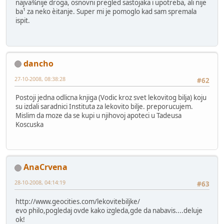
najva¾nije droga, osnovni pregled sastojaka i upotreba, ali nije
ba¹ za neko èitanje. Super mi je pomoglo kad sam spremala
ispit.
dancho
27-10-2008, 08:38:28
#62
Postoji jedna odlicna knjiga (Vodic kroz svet lekovitog bilja) koju
su izdali saradnici Instituta za lekovito bilje. preporucujem.
Mislim da moze da se kupi u njihovoj apoteci u Tadeusa
Koscuska
AnaCrvena
28-10-2008, 04:14:19
#63
http://www.geocities.com/lekovitebiljke/
evo philo,pogledaj ovde kako izgleda,gde da nabavis....deluje
ok!