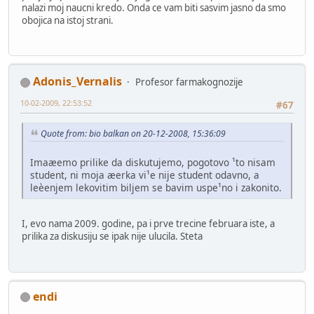
nalazi moj naucni kredo. Onda ce vam biti sasvim jasno da smo
obojica na istoj strani.
Adonis_Vernalis
Profesor farmakognozije
10-02-2009, 22:53:52
#67
Quote from: bio balkan on 20-12-2008, 15:36:09
Imaæemo prilike da diskutujemo, pogotovo ¹to nisam
student, ni moja æerka vi¹e nije student odavno, a
leèenjem lekovitim biljem se bavim uspe¹no i zakonito.
I, evo nama 2009. godine, pa i prve trecine februara iste, a
prilika za diskusiju se ipak nije ulucila. Steta
endi