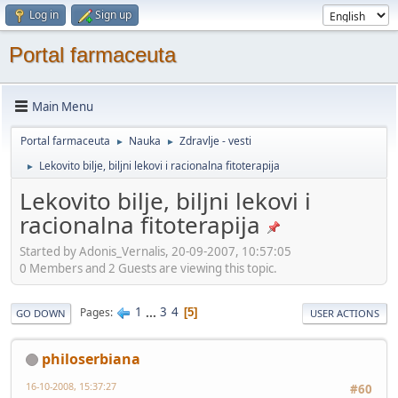
Log in
Sign up
Portal farmaceuta
Main Menu
Portal farmaceuta
Nauka
Zdravlje - vesti
►
►
Lekovito bilje, biljni lekovi i racionalna fitoterapija
►
Lekovito bilje, biljni lekovi i
racionalna fitoterapija
Started by Adonis_Vernalis, 20-09-2007, 10:57:05
0 Members and 2 Guests are viewing this topic.
1
...
3
4
Pages
5
GO DOWN
USER ACTIONS
philoserbiana
16-10-2008, 15:37:27
#60