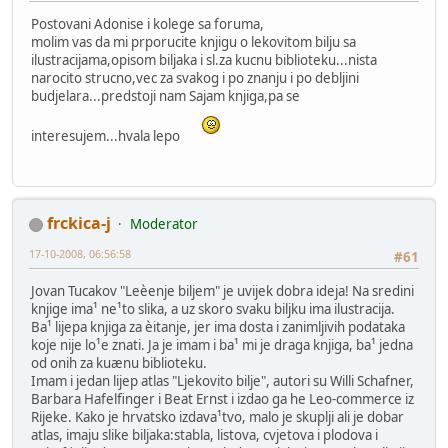
Postovani Adonise i kolege sa foruma,
molim vas da mi prporucite knjigu o lekovitom bilju sa
ilustracijama,opisom biljaka i sl.za kucnu biblioteku...nista
narocito strucno,vec za svakog i po znanju i po debljini
budjelara...predstoji nam Sajam knjiga,pa se
interesujem...hvala lepo
frckica-j
Moderator
17-10-2008, 06:56:58
#61
Jovan Tucakov "Leèenje biljem" je uvijek dobra ideja! Na sredini
knjige ima¹ ne¹to slika, a uz skoro svaku biljku ima ilustracija.
Ba¹ lijepa knjiga za èitanje, jer ima dosta i zanimljivih podataka
koje nije lo¹e znati. Ja je imam i ba¹ mi je draga knjiga, ba¹ jedna
od onih za kuænu biblioteku.
Imam i jedan lijep atlas "Ljekovito bilje", autori su Willi Schafner,
Barbara Hafelfinger i Beat Ernst i izdao ga he Leo-commerce iz
Rijeke. Kako je hrvatsko izdava¹tvo, malo je skuplji ali je dobar
atlas, imaju slike biljaka:stabla, listova, cvjetova i plodova i