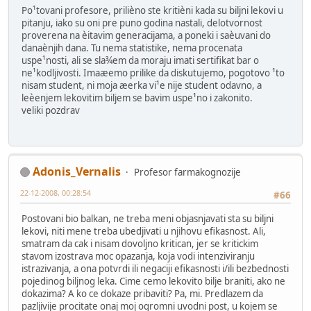
Po¹tovani profesore, prilièno ste kritièni kada su biljni lekovi u
pitanju, iako su oni pre puno godina nastali, delotvornost
proverena na èitavim generacijama, a poneki i saèuvani do
danaènjih dana. Tu nema statistike, nema procenata
uspe¹nosti, ali se sla¾em da moraju imati sertifikat bar o
ne¹kodljivosti. Imaæemo prilike da diskutujemo, pogotovo ¹to
nisam student, ni moja æerka vi¹e nije student odavno, a
leèenjem lekovitim biljem se bavim uspe¹no i zakonito.
veliki pozdrav
Adonis_Vernalis
Profesor farmakognozije
22-12-2008, 00:28:54
#66
Postovani bio balkan, ne treba meni objasnjavati sta su biljni
lekovi, niti mene treba ubedjivati u njihovu efikasnost. Ali,
smatram da cak i nisam dovoljno kritican, jer se kritickim
stavom izostrava moc opazanja, koja vodi intenziviranju
istrazivanja, a ona potvrdi ili negaciji efikasnosti i/ili bezbednosti
pojedinog biljnog leka. Cime cemo lekovito bilje braniti, ako ne
dokazima? A ko ce dokaze pribaviti? Pa, mi. Predlazem da
pazljivije procitate onaj moj ogromni uvodni post, u kojem se