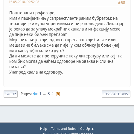
16-05-2010, 09:52:08
#68
Поштовани професоре,
Имам пацијенткињу са трансплантираним бубрегом; на
терапији је имуносупресивима и пије нолвадекс. Лекар јој
је рекао да за упалу мокраћних канала и инфекцију може
да пије неки биљни препарат.
Моје питање је који, односно препарат које биљке или
мешавине биљака сме да пије, у ком облику је боље (чај
или капсуле) и колико дуго?
Да ли можете да препоручите неку литературу или сајт на
ком бих могла да нађем одговоре на оваква и слична
питања?
Унапред хвала на одговору.
1
...
3
4
Pages
5
GO UP
USER ACTIONS
|
|
Help
Terms and Rules
Go Up ▲