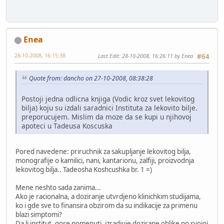
Enea
28-10-2008, 16:15:38
Last Edit
: 28-10-2008, 16:26:11 by Enea
#64
Quote from: dancho on 27-10-2008, 08:38:28
Postoji jedna odlicna knjiga (Vodic kroz svet lekovitog
bilja) koju su izdali saradnici Instituta za lekovito bilje.
preporucujem. Mislim da moze da se kupi u njihovoj
apoteci u Tadeusa Koscuska
Pored navedene: priruchnik za sakupljanje lekovitog bilja,
monografije o kamilici, nani, kantarionu, zalfiji, proizvodnja
lekovitog bilja.. Tadeosha Koshcushka br. 1 =)
Mene neshto sada zanima...
Ako je racionalna, a doziranje utvrdjeno klinichkim studijama,
ko i gde sve to finansira obzirom da su indikacije za primenu
blazi simptomi?
Da li institut, gore pomenuti, izradjuje dozirane oblike po svojoj