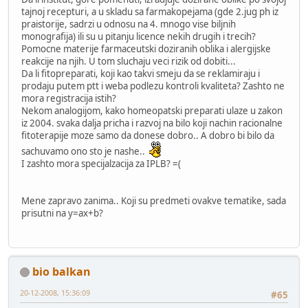
tajnoj recepturi, a u skladu sa farmakopejama (gde 2.jug ph iz
praistorije, sadrzi u odnosu na 4. mnogo vise biljnih
monografija) ili su u pitanju licence nekih drugih i trecih?
Pomocne materije farmaceutski doziranih oblika i alergijske
reakcije na njih. U tom sluchaju veci rizik od dobiti...
Da li fitopreparati, koji kao takvi smeju da se reklamiraju i
prodaju putem ptt i weba podlezu kontroli kvaliteta? Zashto ne
mora registracija istih?
Nekom analogijom, kako homeopatski preparati ulaze u zakon
iz 2004. svaka dalja pricha i razvoj na bilo koji nachin racionalne
fitoterapije moze samo da donese dobro.. A dobro bi bilo da
sachuvamo ono sto je nashe..
I zashto mora specijalzacija za IPLB? =(
Mene zapravo zanima.. Koji su predmeti ovakve tematike, sada
prisutni na y=ax+b?
bio balkan
20-12-2008, 15:36:09
#65